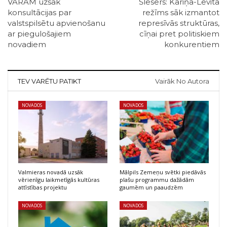
VARAM uzsāk
Šlesers: Kariņa-Levita
konsultācijas par
režīms sāk izmantot
valstspilsētu apvienošanu
represīvās struktūras,
ar piegulošajiem
cīņai pret politiskiem
novadiem
konkurentiem
TEV VARĒTU PATIKT
Vairāk No Autora
NOVADOS
NOVADOS
Valmieras novadā uzsāk
Mālpils Zemeņu svētki piedāvās
vērienīgu laikmetīgās kultūras
plašu programmu dažādām
attīstības projektu
gaumēm un paaudzēm
NOVADOS
NOVADOS