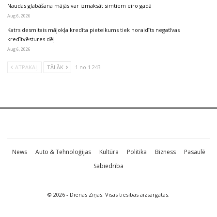
Naudas glabāšana mājās var izmaksāt simtiem eiro gadā
Aug 6, 2026
Katrs desmitais mājokļa kredīta pieteikums tiek noraidīts negatīvas
kredītvēstures dēļ
Aug 6, 2026
ATPAKAĻ
TĀLĀK
1 no 1 243
News
Auto & Tehnoloģijas
Kultūra
Politika
Bizness
Pasaulē
Sabiedrība
© 2026 - Dienas Ziņas. Visas tiesības aizsargātas.