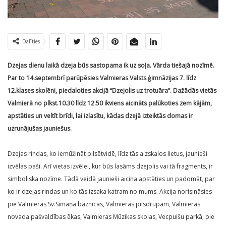
Dalīties
Dzejas dienu laikā dzeja būs sastopama ik uz soļa. Vārda tiešajā nozīmē.
Par to 14.septembrī parūpēsies Valmieras Valsts ģimnāzijas 7. līdz
12.klases skolēni, piedaloties akcijā “Dzejolis uz trotuāra”. Dažādās vietās
Valmierā no plkst.10.30 līdz 12.50 ikviens aicināts palūkoties zem kājām,
apstāties un veltīt brīdi, lai izlasītu, kādas dzejā izteiktās domas ir
uzrunājušas jauniešus.
Dzejas rindas, ko iemūžināt pilsētvidē, līdz tās aizskalos lietus, jaunieši
izvēlas paši. Arī vietas izvēlei, kur būs lasāms dzejolis vai tā fragments, ir
simboliska nozīme. Tādā veidā jaunieši aicina apstāties un padomāt, par
ko ir dzejas rindas un ko tās izsaka katram no mums. Akcija norisināsies
pie Valmieras Sv.Sīmaņa baznīcas, Valmieras pilsdrupām, Valmieras
novada pašvaldības ēkas, Valmieras Mūzikas skolas, Vecpuišu parkā, pie