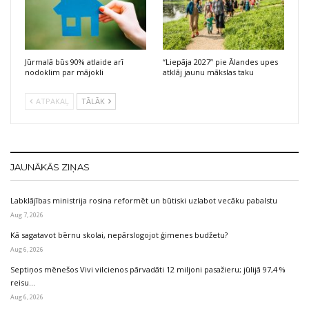
Jūrmalā būs 90% atlaide arī
“Liepāja 2027” pie Ālandes upes
nodoklim par mājokli
atklāj jaunu mākslas taku
ATPAKAĻ
TĀLĀK
JAUNĀKĀS ZIŅAS
Labklājības ministrija rosina reformēt un būtiski uzlabot vecāku pabalstu
Aug 7, 2026
Kā sagatavot bērnu skolai, nepārslogojot ģimenes budžetu?
Aug 6, 2026
Septiņos mēnešos Vivi vilcienos pārvadāti 12 miljoni pasažieru; jūlijā 97,4 %
reisu…
Aug 6, 2026