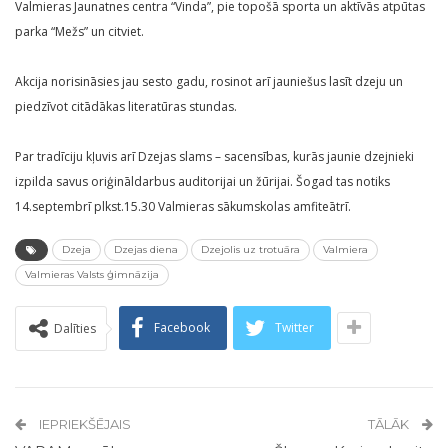
Valmieras Jaunatnes centra “Vinda”, pie topošā sporta un aktīvās atpūtas
parka “Mežs” un citviet.
Akcija norisināsies jau sesto gadu, rosinot arī jauniešus lasīt dzeju un
piedzīvot citādākas literatūras stundas.
Par tradīciju kļuvis arī Dzejas slams – sacensības, kurās jaunie dzejnieki
izpilda savus oriģināldarbus auditorijai un žūrijai. Šogad tas notiks
14.septembrī plkst.15.30 Valmieras sākumskolas amfiteātrī.
Dzeja
Dzejas diena
Dzejolis uz trotuāra
Valmiera
Valmieras Valsts ģimnāzija
Facebook
Twitter
Dalīties
IEPRIEKŠĒJAIS
TĀLĀK