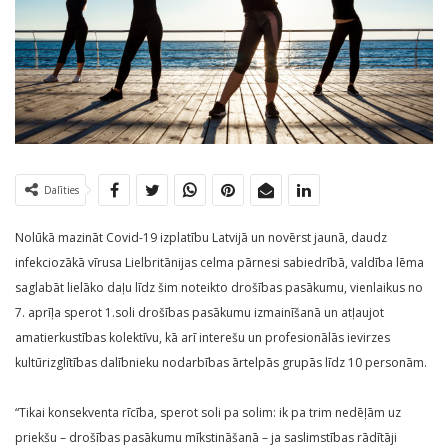
Dalīties
Nolūkā mazināt Covid-19 izplatību Latvijā un novērst jaunā, daudz
infekciozākā vīrusa Lielbritānijas celma pārnesi sabiedrībā, valdība lēma
saglabāt lielāko daļu līdz šim noteikto drošības pasākumu, vienlaikus no
7. aprīļa sperot 1.soli drošības pasākumu izmainīšanā un atļaujot
amatierkustības kolektīvu, kā arī interešu un profesionālās ievirzes
kultūrizglītības dalībnieku nodarbības ārtelpās grupās līdz 10 personām.
“Tikai konsekventa rīcība, sperot soli pa solim: ik pa trim nedēļām uz
priekšu – drošības pasākumu mīkstināšanā – ja saslimstības rādītāji