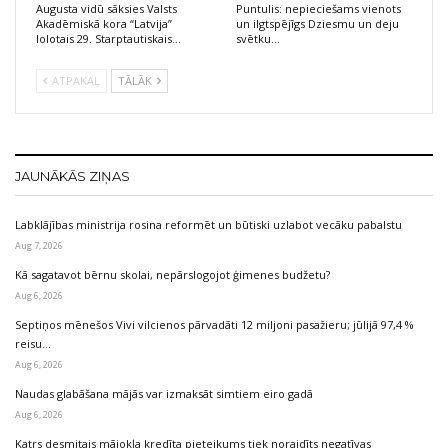
Augusta vidū sāksies Valsts
Puntulis: nepieciešams vienots
Akadēmiskā kora “Latvija”
un ilgtspējīgs Dziesmu un deju
lolotais 29. Starptautiskais…
svētku…
ATPAKAĻ
TĀLĀK
JAUNĀKĀS ZIŅAS
Labklājības ministrija rosina reformēt un būtiski uzlabot vecāku pabalstu
Aug 7, 2026
Kā sagatavot bērnu skolai, nepārslogojot ģimenes budžetu?
Aug 6, 2026
Septiņos mēnešos Vivi vilcienos pārvadāti 12 miljoni pasažieru; jūlijā 97,4 %
reisu…
Aug 6, 2026
Naudas glabāšana mājās var izmaksāt simtiem eiro gadā
Aug 6, 2026
Katrs desmitais mājokļa kredīta pieteikums tiek noraidīts negatīvas