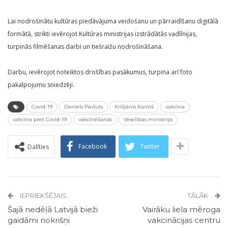
Lai nodrošinātu kultūras piedāvājuma veidošanu un pārraidīšanu digitālā
formātā, strikti ievērojot Kultūras ministrijas izstrādātās vadlīnijas,
turpinās filmēšanas darbi un tiešraižu nodrošināšana.
Darbu, ievērojot noteiktos drošības pasākumus, turpina arī foto
pakalpojumu sniedzēji.
Covid-19
Daniels Pavļuts
Krišjānis Kariņš
vakcīna
vakcīna pret Covid-19
vakcinēšanās
Veselības ministrija
Facebook
Twitter
Dalīties
IEPRIEKŠĒJAIS
TĀLĀK
Šajā nedēļā Latvijā bieži
Vairāku liela mēroga
gaidāmi nokrišņi
vakcinācijas centru