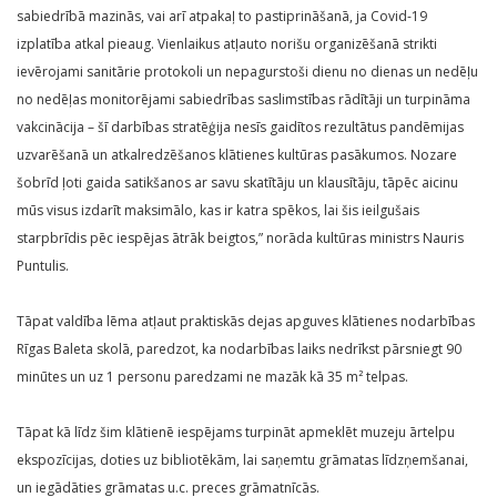
sabiedrībā mazinās, vai arī atpakaļ to pastiprināšanā, ja Covid-19
izplatība atkal pieaug. Vienlaikus atļauto norišu organizēšanā strikti
ievērojami sanitārie protokoli un nepagurstoši dienu no dienas un nedēļu
no nedēļas monitorējami sabiedrības saslimstības rādītāji un turpināma
vakcinācija – šī darbības stratēģija nesīs gaidītos rezultātus pandēmijas
uzvarēšanā un atkalredzēšanos klātienes kultūras pasākumos. Nozare
šobrīd ļoti gaida satikšanos ar savu skatītāju un klausītāju, tāpēc aicinu
mūs visus izdarīt maksimālo, kas ir katra spēkos, lai šis ieilgušais
starpbrīdis pēc iespējas ātrāk beigtos,” norāda kultūras ministrs Nauris
Puntulis.
Tāpat valdība lēma atļaut praktiskās dejas apguves klātienes nodarbības
Rīgas Baleta skolā, paredzot, ka nodarbības laiks nedrīkst pārsniegt 90
minūtes un uz 1 personu paredzami ne mazāk kā 35 m² telpas.
Tāpat kā līdz šim klātienē iespējams turpināt apmeklēt muzeju ārtelpu
ekspozīcijas, doties uz bibliotēkām, lai saņemtu grāmatas līdzņemšanai,
un iegādāties grāmatas u.c. preces grāmatnīcās.