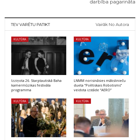
darbība pagarināta
TEV VARĒTU PATIKT
Vairāk No Autora
KULTŪRA
KULTŪRA
Izziņota 26. Starptautiskā Baha
LNMM norisināsies mākslinieču
kamermūzikas festivāla
dueta “Poētiskais Robotisms”
programma
veidota izstāde “AERO”
KULTŪRA
KULTŪRA