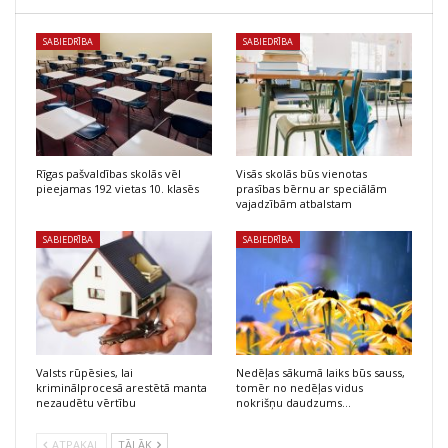
SABIEDRĪBA
SABIEDRĪBA
Rīgas pašvaldības skolās vēl
Visās skolās būs vienotas
pieejamas 192 vietas 10. klasēs
prasības bērnu ar speciālām
vajadzībām atbalstam
SABIEDRĪBA
SABIEDRĪBA
Valsts rūpēsies, lai
Nedēļas sākumā laiks būs sauss,
kriminālprocesā arestētā manta
tomēr no nedēļas vidus
nezaudētu vērtību
nokrišņu daudzums…
ATPAKAĻ
TĀLĀK