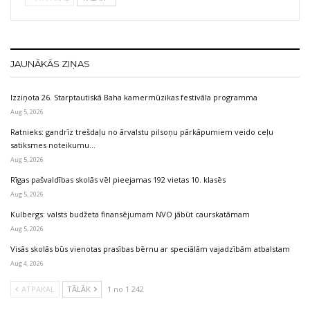
JAUNĀKĀS ZIŅAS
Izziņota 26. Starptautiskā Baha kamermūzikas festivāla programma
Aug 5, 2026
Ratnieks: gandrīz trešdaļu no ārvalstu pilsoņu pārkāpumiem veido ceļu
satiksmes noteikumu…
Aug 5, 2026
Rīgas pašvaldības skolās vēl pieejamas 192 vietas 10. klasēs
Aug 5, 2026
Kulbergs: valsts budžeta finansējumam NVO jābūt caurskatāmam
Aug 5, 2026
Visās skolās būs vienotas prasības bērnu ar speciālām vajadzībām atbalstam
Aug 4, 2026
ATPAKAĻ
TĀLĀK
1 no 1 242