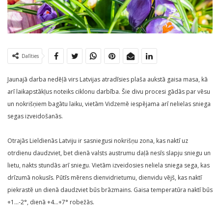
Dalīties
Jaunajā darba nedēļā virs Latvijas atradīsies plaša aukstā gaisa masa, kā
arī laikapstākļus noteiks ciklonu darbība. Šie divu procesi gādās par vēsu
un nokrišņiem bagātu laiku, vietām Vidzemē iespējama arī nelielas sniega
segas izveidošanās.
Otrajās Lieldienās Latviju ir sasniegusi nokrišņu zona, kas naktī uz
otrdienu daudzviet, bet dienā valsts austrumu daļā nesīs slapju sniegu un
lietu, nakts stundās arī sniegu. Vietām izveidosies neliela sniega sega, kas
drīzumā nokusīs. Pūtīs mērens dienvidrietumu, dienvidu vējš, kas naktī
piekrastē un dienā daudzviet būs brāzmains. Gaisa temperatūra naktī būs
+1…-2°, dienā +4…+7° robežās.