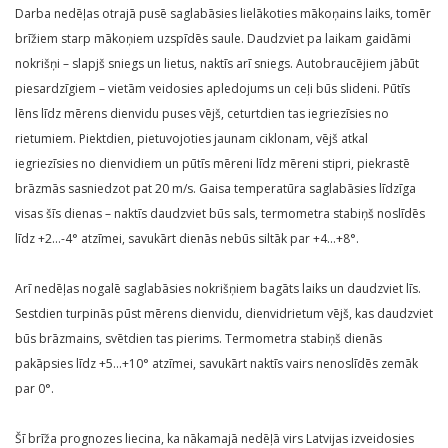
Darba nedēļas otrajā pusē saglabāsies lielākoties mākoņains laiks, tomēr
brīžiem starp mākoņiem uzspīdēs saule. Daudzviet pa laikam gaidāmi
nokrišņi – slapjš sniegs un lietus, naktīs arī sniegs. Autobraucējiem jābūt
piesardzīgiem – vietām veidosies apledojums un ceļi būs slideni. Pūtīs
lēns līdz mērens dienvidu puses vējš, ceturtdien tas iegriezīsies no
rietumiem. Piektdien, pietuvojoties jaunam ciklonam, vējš atkal
iegriezīsies no dienvidiem un pūtīs mēreni līdz mēreni stipri, piekrastē
brāzmās sasniedzot pat 20 m/s. Gaisa temperatūra saglabāsies līdzīga
visas šīs dienas – naktīs daudzviet būs sals, termometra stabiņš noslīdēs
līdz +2…-4° atzīmei, savukārt dienās nebūs siltāk par +4…+8°.
Arī nedēļas nogalē saglabāsies nokrišņiem bagāts laiks un daudzviet līs.
Sestdien turpinās pūst mērens dienvidu, dienvidrietum vējš, kas daudzviet
būs brāzmains, svētdien tas pierims. Termometra stabiņš dienās
pakāpsies līdz +5…+10° atzīmei, savukārt naktīs vairs nenoslīdēs zemāk
par 0°.
Šī brīža prognozes liecina, ka nākamajā nedēļā virs Latvijas izveidosies