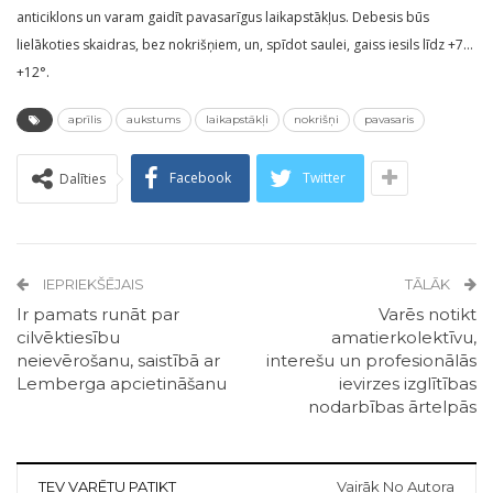
anticiklons un varam gaidīt pavasarīgus laikapstākļus. Debesis būs
lielākoties skaidras, bez nokrišņiem, un, spīdot saulei, gaiss iesils līdz +7…
+12°.
aprīlis
aukstums
laikapstākļi
nokrišņi
pavasaris
Facebook
Twitter
Dalīties
IEPRIEKŠĒJAIS
TĀLĀK
Ir pamats runāt par
Varēs notikt
cilvēktiesību
amatierkolektīvu,
neievērošanu, saistībā ar
interešu un profesionālās
Lemberga apcietināšanu
ievirzes izglītības
nodarbības ārtelpās
TEV VARĒTU PATIKT
Vairāk No Autora