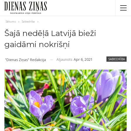
Sākums
Sabiedrība
Šajā nedēļā Latvijā bieži
gaidāmi nokrišņi
Atjaunots
Apr 6, 2021
SABIEDRĪBA
"Dienas Ziņas" Redakcija