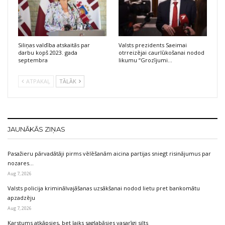
Siliņas valdība atskaitās par
Valsts prezidents Saeimai
darbu kopš 2023. gada
otrreizējai caurlūkošanai nodod
septembra
likumu “Grozījumi…
ATPAKAĻ
TĀLĀK
JAUNĀKĀS ZIŅAS
Pasažieru pārvadātāji pirms vēlēšanām aicina partijas sniegt risinājumus par
nozares…
Aug 7, 2026
Valsts policija kriminālvajāšanas uzsākšanai nodod lietu pret bankomātu
apzadzēju
Aug 7, 2026
Karstums atkāpsies, bet laiks saglabāsies vasarīgi silts