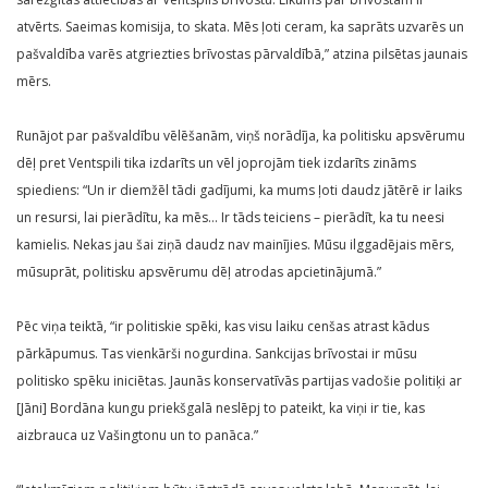
atvērts. Saeimas komisija, to skata. Mēs ļoti ceram, ka saprāts uzvarēs un
pašvaldība varēs atgriezties brīvostas pārvaldībā,” atzina pilsētas jaunais
mērs.
Runājot par pašvaldību vēlēšanām, viņš norādīja, ka politisku apsvērumu
dēļ pret Ventspili tika izdarīts un vēl joprojām tiek izdarīts zināms
spiediens: “Un ir diemžēl tādi gadījumi, ka mums ļoti daudz jātērē ir laiks
un resursi, lai pierādītu, ka mēs… Ir tāds teiciens – pierādīt, ka tu neesi
kamielis. Nekas jau šai ziņā daudz nav mainījies. Mūsu ilggadējais mērs,
mūsuprāt, politisku apsvērumu dēļ atrodas apcietinājumā.”
Pēc viņa teiktā, “ir politiskie spēki, kas visu laiku cenšas atrast kādus
pārkāpumus. Tas vienkārši nogurdina. Sankcijas brīvostai ir mūsu
politisko spēku iniciētas. Jaunās konservatīvās partijas vadošie politiķi ar
[Jāni] Bordāna kungu priekšgalā neslēpj to pateikt, ka viņi ir tie, kas
aizbrauca uz Vašingtonu un to panāca.”