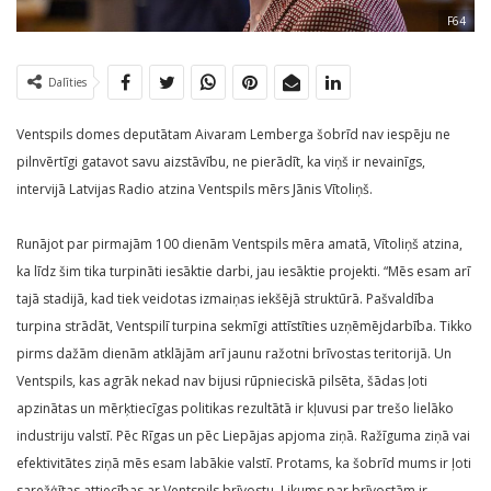
F64
Dalīties
Ventspils domes deputātam Aivaram Lemberga šobrīd nav iespēju ne
pilnvērtīgi gatavot savu aizstāvību, ne pierādīt, ka viņš ir nevainīgs,
intervijā Latvijas Radio atzina Ventspils mērs Jānis Vītoliņš.
Runājot par pirmajām 100 dienām Ventspils mēra amatā, Vītoliņš atzina,
ka līdz šim tika turpināti iesāktie darbi, jau iesāktie projekti. “Mēs esam arī
tajā stadijā, kad tiek veidotas izmaiņas iekšējā struktūrā. Pašvaldība
turpina strādāt, Ventspilī turpina sekmīgi attīstīties uzņēmējdarbība. Tikko
pirms dažām dienām atklājām arī jaunu ražotni brīvostas teritorijā. Un
Ventspils, kas agrāk nekad nav bijusi rūpnieciskā pilsēta, šādas ļoti
apzinātas un mērķtiecīgas politikas rezultātā ir kļuvusi par trešo lielāko
industriju valstī. Pēc Rīgas un pēc Liepājas apjoma ziņā. Ražīguma ziņā vai
efektivitātes ziņā mēs esam labākie valstī. Protams, ka šobrīd mums ir ļoti
sarežģītas attiecības ar Ventspils brīvostu. Likums par brīvostām ir