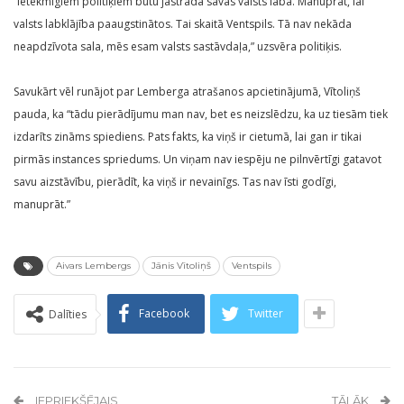
“Ietekmīgiem politiķiem būtu jāstrādā savas valsts labā. Manuprāt, lai
valsts labklājība paaugstinātos. Tai skaitā Ventspils. Tā nav nekāda
neapdzīvota sala, mēs esam valsts sastāvdaļa,” uzsvēra politiķis.
Savukārt vēl runājot par Lemberga atrašanos apcietinājumā, Vītoliņš
pauda, ka “tādu pierādījumu man nav, bet es neizslēdzu, ka uz tiesām tiek
izdarīts zināms spiediens. Pats fakts, ka viņš ir cietumā, lai gan ir tikai
pirmās instances spriedums. Un viņam nav iespēju ne pilnvērtīgi gatavot
savu aizstāvību, pierādīt, ka viņš ir nevainīgs. Tas nav īsti godīgi,
manuprāt.”
Aivars Lembergs
Jānis Vītoliņš
Ventspils
Facebook
Twitter
Dalīties
IEPRIEKŠĒJAIS
TĀLĀK