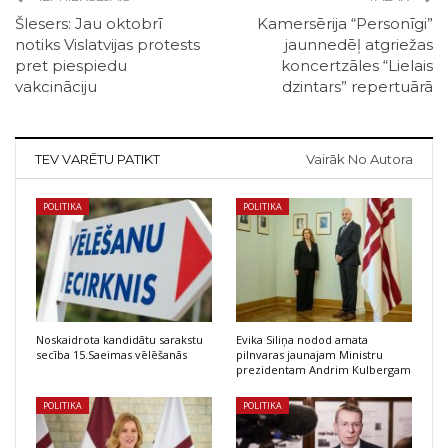
Šlesers: Jau oktobrī
Kamersērija “Personīgi”
notiks Vislatvijas protests
jaunnedēļ atgriežas
pret piespiedu
koncertzāles “Lielais
vakcināciju
dzintars” repertuārā
TEV VARĒTU PATIKT
Vairāk No Autora
POLITIKA
POLITIKA
Noskaidrota kandidātu sarakstu
Evika Siliņa nodod amata
secība 15.Saeimas vēlēšanās
pilnvaras jaunajam Ministru
prezidentam Andrim Kulbergam
POLITIKA
POLITIKA