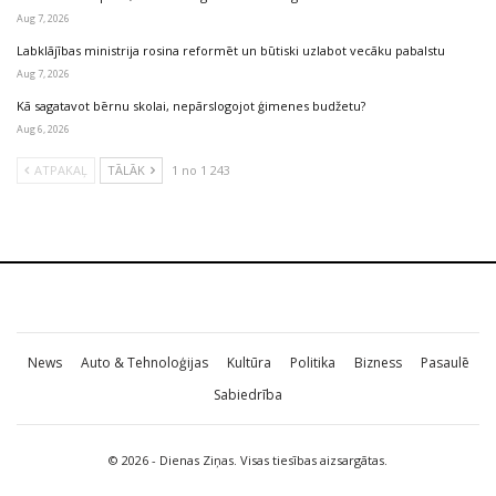
Aug 7, 2026
Labklājības ministrija rosina reformēt un būtiski uzlabot vecāku pabalstu
Aug 7, 2026
Kā sagatavot bērnu skolai, nepārslogojot ģimenes budžetu?
Aug 6, 2026
ATPAKAĻ
TĀLĀK
1 no 1 243
News
Auto & Tehnoloģijas
Kultūra
Politika
Bizness
Pasaulē
Sabiedrība
© 2026 - Dienas Ziņas. Visas tiesības aizsargātas.