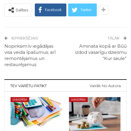
Facebook
Twitter
Dalīties
IEPRIEKŠĒJAIS
TĀLĀK
Nopirksim.lv iegādājas
Aminata kopā ar Būū
visa veida īpašumus; arī
izdod vasarīgu dziesmu
remontējamus un
“Kur saule”
restaurējamus
TEV VARĒTU PATIKT
Vairāk No Autora
SABIEDRĪBA
SABIEDRĪBA