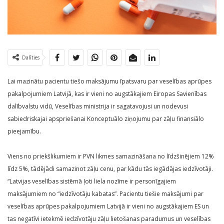
Dalīties
Lai mazinātu pacientu tiešo maksājumu īpatsvaru par veselības aprūpes
pakalpojumiem Latvijā, kas ir vieni no augstākajiem Eiropas Savienības
dalībvalstu vidū, Veselības ministrija ir sagatavojusi un nodevusi
sabiedriskajai apspriešanai Konceptuālo ziņojumu par zāļu finansiālo
pieejamību.
Viens no priekšlikumiem ir PVN likmes samazināšana no līdzšinējiem 12%
līdz 5%, tādējādi samazinot zāļu cenu, par kādu tās iegādājas iedzīvotāji.
“Latvijas veselības sistēmā ļoti liela nozīme ir personīgajiem
maksājumiem no “iedzīvotāju kabatas”. Pacientu tiešie maksājumi par
veselības aprūpes pakalpojumiem Latvijā ir vieni no augstākajiem ES un
tas negatīvi ietekmē iedzīvotāju zāļu lietošanas paradumus un veselības