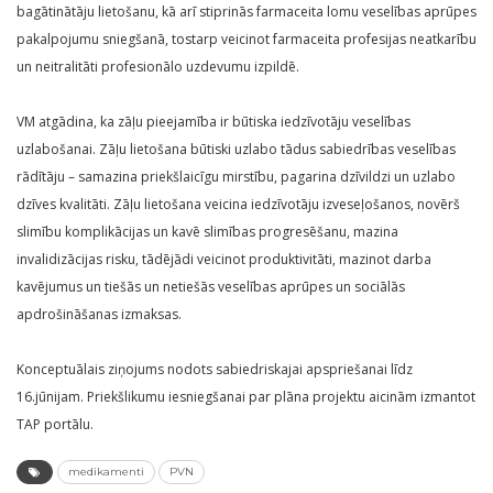
bagātinātāju lietošanu, kā arī stiprinās farmaceita lomu veselības aprūpes
pakalpojumu sniegšanā, tostarp veicinot farmaceita profesijas neatkarību
un neitralitāti profesionālo uzdevumu izpildē.
VM atgādina, ka zāļu pieejamība ir būtiska iedzīvotāju veselības
uzlabošanai. Zāļu lietošana būtiski uzlabo tādus sabiedrības veselības
rādītāju – samazina priekšlaicīgu mirstību, pagarina dzīvildzi un uzlabo
dzīves kvalitāti. Zāļu lietošana veicina iedzīvotāju izveseļošanos, novērš
slimību komplikācijas un kavē slimības progresēšanu, mazina
invalidizācijas risku, tādējādi veicinot produktivitāti, mazinot darba
kavējumus un tiešās un netiešās veselības aprūpes un sociālās
apdrošināšanas izmaksas.
Konceptuālais ziņojums nodots sabiedriskajai apspriešanai līdz
16.jūnijam. Priekšlikumu iesniegšanai par plāna projektu aicinām izmantot
TAP portālu.
medikamenti
PVN