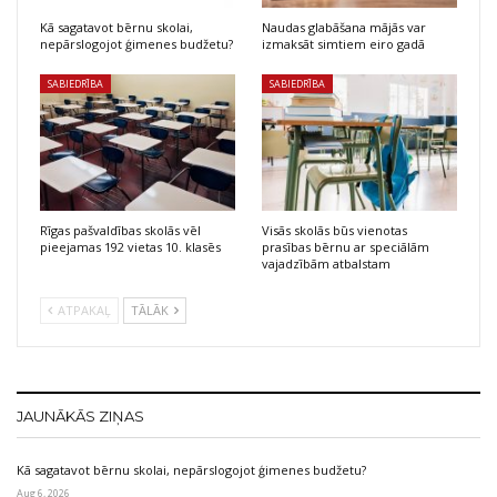
Kā sagatavot bērnu skolai,
Naudas glabāšana mājās var
nepārslogojot ģimenes budžetu?
izmaksāt simtiem eiro gadā
SABIEDRĪBA
SABIEDRĪBA
Rīgas pašvaldības skolās vēl
Visās skolās būs vienotas
pieejamas 192 vietas 10. klasēs
prasības bērnu ar speciālām
vajadzībām atbalstam
ATPAKAĻ
TĀLĀK
JAUNĀKĀS ZIŅAS
Kā sagatavot bērnu skolai, nepārslogojot ģimenes budžetu?
Aug 6, 2026