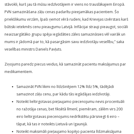
stāvokli, kurš jau tā mūsu iedzīvotājiem ir viens no trauslākajiem Eiropā.
PVN samazināšana zāļu cenas padarītu pieejamākas pacientiem. Šo
priekšlikumu virzām, īpaši ņemot vērā rudeni, kad Krievijas izvērstais karš
būtiski ietekmēs cenu pieaugumu Latvijā. Inflācijai strauji pieaugot, sociāli
neaizsargātāko grupu spēja iegādāties zāles samazināsies vēl vairāk un
mums ir jādomā par to, kā pasargāsim savu iedzīvotāju veselību,” saka
veselības ministrs Daniels Pavļuts.
Ziņojums paredz piecus veidus, kā samazināt pacientu maksājumus par
medikamentiem.
Samazināt PVN likmi no līdzšinējiem 12% līdz 5%, tādējādi
samazinot zāļu cenu, par kādu tās iegādājas iedzīvotāji.
Noteikt lieltirgotavas pieļaujamo piecenojumu nevis procentuāli
no ražotāja cenas, bet fiksētā līmenī, piemēram, zālēm virs 200
eiro lieltirgotavas piecenojums nedrīkstētu pārsniegt 6 eiro –
tāpat, kā tas ir noteikts Lietuvā un Igaunijā.
Noteikt maksimāli pieļaujamo kopējo pacienta līdzmaksājuma