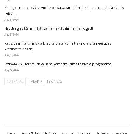
Septiņos mēnešos Vivi vilcienos pārvadāti 12 miljoni pasažieru; jūlijā 97,4 %
reisu…
Aug 6, 2026
Naudas glabāšana mājās var izmaksāt simtiem eiro gadā
Aug 6, 2026
Katrs desmitais mājokļa kredīta pieteikums tiek noraidīts negatīvas
kredītvēstures dēļ
Aug 6, 2026
Izziņota 26. Starptautiskā Baha kamermūzikas festivāla programma
Aug 5, 2026
ATPAKAĻ
TĀLĀK
1 no 1 243
News
Auto & Tehnoloģijas
Kultūra
Politika
Bizness
Pasaulē