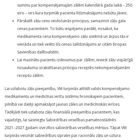
summu par kompensējamajām zālēm kalendārā gada laikā – 250
eiro – virs kura turpmāk pacienta līdzmaksājums nebūtu jāveic.
Pārskatīt zāļu cenu veidošanās principus, samazinot zāļu gala
cenas pacientiem. To būtu iespējams panākt, nosakot, ka
medikamenta cena kompensējamo zāļu sistēmā un ārpus tās ir
vienāda un tiek veikts šīs cenas salīdzinājums ar citām Eiropas
Savienības dalībvalstīm.
Lai mazinātu pacientu izdevumus par zālēm, ieviest zāļu vispārīgā
nosaukuma izrakstīšanas principu receptēs nekompensējamām
recepšu zālēm.
Lai uzlabotu zāļu pieejamību, VM turpinās attīstīt valsts kompensējamo
medikamentu un medicīnas ierīču sistēmu hroniskajiem pacientiem,
pilnībā vai daļēji apmaksājot jaunas zāles un medicīniskās ierīces.
Tādējādi tiek uzlabota zāļu finansiālā pieejamību pacientiem, kas
vajadzīgs, lai sasniegtu Sabiedrības veselības pamatnostādnēs
2021.-2027.gadam izvirzītos sabiedrības veselības mērķus. Tāpat VM
turpinās veicināt sabiedrības izpratni par racionālu zāļu un uztura