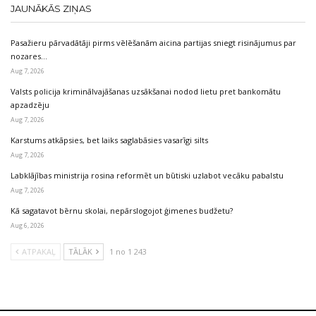
JAUNĀKĀS ZIŅAS
Pasažieru pārvadātāji pirms vēlēšanām aicina partijas sniegt risinājumus par
nozares…
Aug 7, 2026
Valsts policija kriminālvajāšanas uzsākšanai nodod lietu pret bankomātu
apzadzēju
Aug 7, 2026
Karstums atkāpsies, bet laiks saglabāsies vasarīgi silts
Aug 7, 2026
Labklājības ministrija rosina reformēt un būtiski uzlabot vecāku pabalstu
Aug 7, 2026
Kā sagatavot bērnu skolai, nepārslogojot ģimenes budžetu?
Aug 6, 2026
ATPAKAĻ
TĀLĀK
1 no 1 243