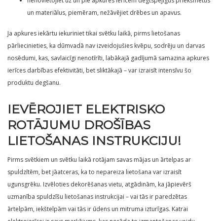
nenovietojiet uz un pie apkures ierīcēm degtspējīgus priekšmetus
un materiālus, piemēram, nežāvējiet drēbes un apavus.
Ja apkures iekārtu iekuriniet tikai svētku laikā, pirms lietošanas
pārliecinieties, ka dūmvadā nav izveidojušies kvēpu, sodrēju un darvas
nosēdumi, kas, savlaicīgi nenotīrīti, labākajā gadījumā samazina apkures
ierīces darbības efektivitāti, bet sliktākajā – var izraisīt intensīvu šo
produktu degšanu.
IEVĒROJIET ELEKTRISKO
ROTĀJUMU DROŠĪBAS
LIETOŠANAS INSTRUKCIJU!
Pirms svētkiem un svētku laikā rotājam savas mājas un ārtelpas ar
spuldzītēm, bet jāatceras, ka to nepareiza lietošana var izraisīt
ugunsgrēku. Izvēloties dekorēšanas vietu, atgādinām, ka jāpievērš
uzmanība spuldzīšu lietošanas instrukcijai – vai tās ir paredzētas
ārtelpām, iekštelpām vai tās ir ūdens un mitruma izturīgas. Katrai