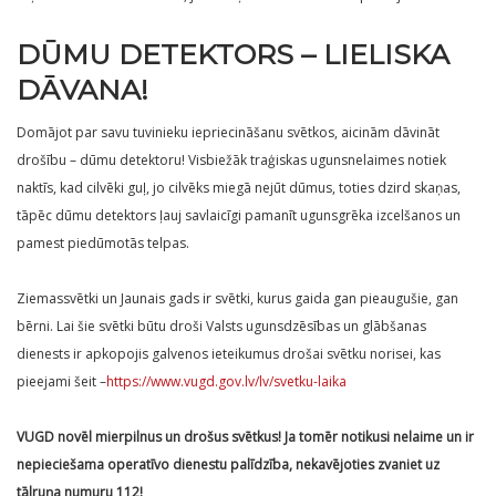
DŪMU DETEKTORS – LIELISKA
DĀVANA!
Domājot par savu tuvinieku iepriecināšanu svētkos, aicinām dāvināt
drošību – dūmu detektoru! Visbiežāk traģiskas ugunsnelaimes notiek
naktīs, kad cilvēki guļ, jo cilvēks miegā nejūt dūmus, toties dzird skaņas,
tāpēc dūmu detektors ļauj savlaicīgi pamanīt ugunsgrēka izcelšanos un
pamest piedūmotās telpas.
Ziemassvētki un Jaunais gads ir svētki, kurus gaida gan pieaugušie, gan
bērni. Lai šie svētki būtu droši Valsts ugunsdzēsības un glābšanas
dienests ir apkopojis galvenos ieteikumus drošai svētku norisei, kas
pieejami šeit –
https://www.vugd.gov.lv/lv/svetku-laika
VUGD novēl mierpilnus un drošus svētkus!
Ja tomēr notikusi nelaime un ir
nepieciešama operatīvo dienestu palīdzība, nekavējoties zvaniet uz
tālruņa numuru 112!