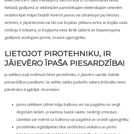
elektroierīcei ir savs marķējums, kas norāda to izmantošanas veidu.
Nekādā gadījumā ar iekštelpām paredzētajām elektriskajām virtenēm
nedekorējiet mājas fasādi! Atverot jaunas vai izmantojot jau lietotas
virtenes, ir jāpārliecinās vai tās nav bojātas. Jebkura ierīce ar bojātu vada
izolāciju ir bīstama, jo bojājuma vieta ātrāk sakarst un īssavienojuma
gadījumā aizdegsies pirmā, izraisot ugunsgrēku.
LIETOJOT PIROTEHNIKU, IR
JĀIEVĒRO ĪPAŠA PIESARDZĪBA!
Ja svētkos esat nolēmuši lietot pirotehniku, ir jāievēro vairāki, būtiski
piesardzības pasākumi, lai svētku salūts padarītu vakaru krāšņāku nevis
pārvērstos traģēdijā. Atcerieties:
pirms svētkiem iztīriet māju balkonu un/ vai pagalmu no viegli
degošām lietām, jo kaimiņu šautā raķete, nevērīgi izmestais
izsmēķis var nokrist uz balkona vai pagalmā un izraisīt ugunsgrēku;
pirotehniku iegādājieties tikai sertificētos veikalos un pirms