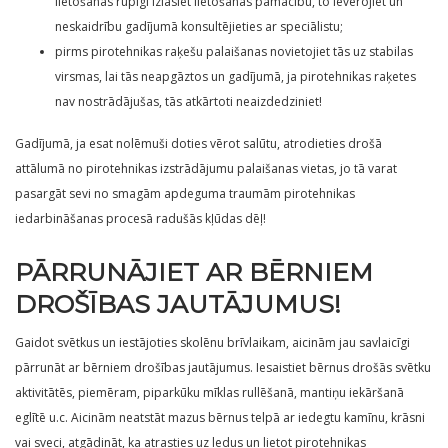
lietošanas rūpīgi izlasiet lietošanas pamācību, to ievērojiet un
neskaidrību gadījumā konsultējieties ar speciālistu;
pirms pirotehnikas raķešu palaišanas novietojiet tās uz stabilas
virsmas, lai tās neapgāztos un gadījumā, ja pirotehnikas raķetes
nav nostrādājušas, tās atkārtoti neaizdedziniet!
Gadījumā, ja esat nolēmuši doties vērot salūtu, atrodieties drošā
attālumā no pirotehnikas izstrādājumu palaišanas vietas, jo tā varat
pasargāt sevi no smagām apdeguma traumām pirotehnikas
iedarbināšanas procesā radušās kļūdas dēļ!
PĀRRUNĀJIET AR BĒRNIEM
DROŠĪBAS JAUTĀJUMUS!
Gaidot svētkus un iestājoties skolēnu brīvlaikam, aicinām jau savlaicīgi
pārrunāt ar bērniem drošības jautājumus. Iesaistiet bērnus drošās svētku
aktivitātēs, piemēram, piparkūku mīklas rullēšanā, mantiņu iekāršanā
eglītē u.c. Aicinām neatstāt mazus bērnus telpā ar iedegtu kamīnu, krāsni
vai sveci, atgādināt, ka atrasties uz ledus un lietot pirotehnikas