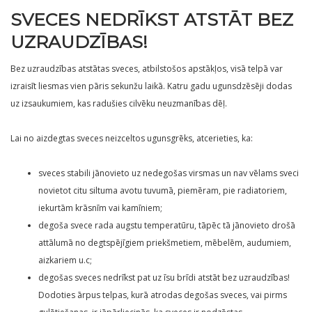
SVECES NEDRĪKST ATSTĀT BEZ
UZRAUDZĪBAS!
Bez uzraudzības atstātas sveces, atbilstošos apstākļos, visā telpā var
izraisīt liesmas vien pāris sekunžu laikā. Katru gadu ugunsdzēsēji dodas
uz izsaukumiem, kas radušies cilvēku neuzmanības dēļ.
Lai no aizdegtas sveces neizceltos ugunsgrēks, atcerieties, ka:
sveces stabili jānovieto uz nedegošas virsmas un nav vēlams sveci
novietot citu siltuma avotu tuvumā, piemēram, pie radiatoriem,
iekurtām krāsnīm vai kamīniem;
degoša svece rada augstu temperatūru, tāpēc tā jānovieto drošā
attālumā no degtspējīgiem priekšmetiem, mēbelēm, audumiem,
aizkariem u.c;
degošas sveces nedrīkst pat uz īsu brīdi atstāt bez uzraudzības!
Dodoties ārpus telpas, kurā atrodas degošas sveces, vai pirms