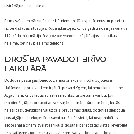
izstrādājumus ir aizliegts.
Pirms svētkiem pārrunājiet ar bērniem drošības jautājumus un pareizu
rīcību dažādās situācijās. Kopā atkārtojiet, kuros gadījumos ir jāzvana uz
112, kāda informācija jāsniedz piezvanot un kā jārīkojas, ja notikusi
nelaime, bet nav pieejams telefons.
DROŠĪBA PAVADOT BRĪVO
LAIKU ĀRĀ
Dodoties pastaigās, baudot ziemas priekus un nodarbojoties ar
dažādiem sporta veidiem ir jābūt piesardzīgiem, lai nenotiktu nelaime.
Atgādinām, ka uz ledus atrasties nedrīkst, tā biezums var būt ļoti
maldinošs, tāpat braucot ar ragaviņām aicinām pārliecināties, ka tās
neieslīdēs ūdenstilpnē vai uz ceļa braucamās daļas, dodoties slēpot un
pastaigājoties sekojiet līdzi savai atrašanās vietai, lai neapmaldītos,
slidošanai aicinām izvēlēties tikai slidošanai paredzētas vietas, ievērojiet
ceļu satiksmes noteikumus, jo uz ceļiem var veidoties apledojums.