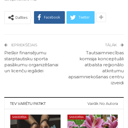
Facebook
Twitter
Dalīties
IEPRIEKŠĒJAIS
TĀLĀK
Piešķir finansējumu
Tautsaimniecības
starptautisku sporta
komisija konceptuāli
pasākumu organizēšanai
atbalsta reģionālo
un licenču iegādei
atkritumu
apsaimniekošanas centru
izveidi
TEV VARĒTU PATIKT
Vairāk No Autora
SABIEDRĪBA
SABIEDRĪBA