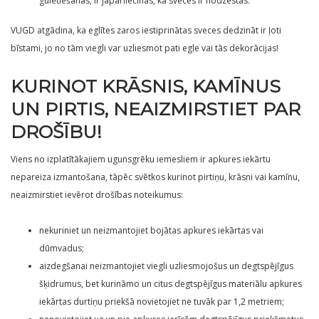
gulētiešanas, ir jāpārliecinās, ka sveces ir nodzēstas.
VUGD atgādina, ka eglītes zaros iestiprinātas sveces dedzināt ir ļoti
bīstami, jo no tām viegli var uzliesmot pati egle vai tās dekorācijas!
KURINOT KRĀSNIS, KAMĪNUS
UN PIRTIS, NEAIZMIRSTIET PAR
DROŠĪBU!
Viens no izplatītākajiem ugunsgrēku iemesliem ir apkures iekārtu
nepareiza izmantošana, tāpēc svētkos kurinot pirtiņu, krāsni vai kamīnu,
neaizmirstiet ievērot drošības noteikumus:
nekuriniet un neizmantojiet bojātas apkures iekārtas vai
dūmvadus;
aizdegšanai neizmantojiet viegli uzliesmojošus un degtspējīgus
šķidrumus, bet kurināmo un citus degtspējīgus materiālu apkures
iekārtas durtiņu priekšā novietojiet ne tuvāk par 1,2 metriem;