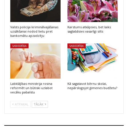
Valsts policija kriminālvajāšanas
Karstums atkāpsies, bet laiks
uzsākšanai nodod lietu pret
saglabāsies vasarīgi silts
bankomātu apzadzēju
SABIEDRĪBA
SABIEDRĪBA
Labklājības ministrija rosina
Kā sagatavot bērnu skolai,
reformēt un būtiski uzlabot
nepārslogojot ģimenes budžetu?
vecāku pabalstu
ATPAKAĻ
TĀLĀK