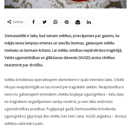
Dalīties
Ziemassvētki ir laiks, kad svinam svētkus, priecājamies par gaismu, ko
mājās ienes lampiņu virtenes un svecīšu liesmas, gatavojam svētku
mielastu un kurinam krāsnis. Lai svētku svinības nepārvērstos traģēdijā,
Valsts ugunsdzēsības un glābšanas dienests (VUGD) aicina cilvēkus
neaizmirst par drošību.
Svētku brīvdienas operatīvajiem dienestiem ir īpaši intensīvs laiks. Cilvēki
rīkojas neapdomīgāk un tas noved pie traģiskām sekām. Neapdomība ir
viens no galvenajiem iemesliem cilvēku bojāejai ugunsgrēkos – lielu daļu
no traģiskiem negadījumiem varēja novērst, ja vien tiktu ievērotas
ugunsdrošības prasības. Pagājušajā gadā Ziemassvētku brīvdienās
ugunsgrēkos gāja bojā divi cilvēki, bet četri cieta. VUGD atgādina – drošus
svētkus rada katrs pats.