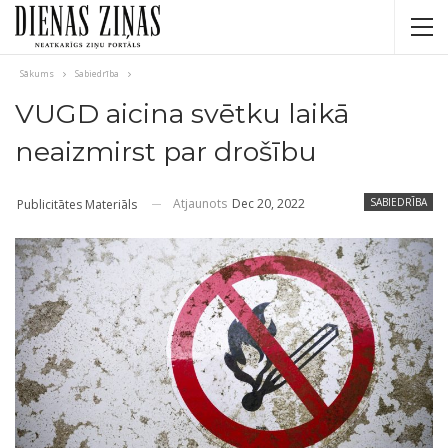
Sākums
Sabiedrība
VUGD aicina svētku laikā
neaizmirst par drošību
Atjaunots
Dec 20, 2022
SABIEDRĪBA
Publicitātes Materiāls