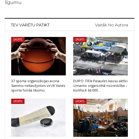
līgumu
TEV VARĒTU PATIKT
Vairāk No Autora
SPORTS
SPORTS
37 sporta organizācijas aicina
EUIPO: FIFA Pasaules kausu aktīvi
Saeimu nekavējoties virzīt Valsts
izmanto organizētā noziedzība –
sporta fonda likumu
konfiscē 66 000…
SPORTS
SPORTS