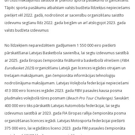
un citus maksājumus saistībā ar plānoto sporta pasākumu organizēšanu.
Tāpēc sporta pasākumu atbalstam valsts budžeta līdzekļus nepieciešams
piešķirt vēl 2022. gadā, nodrošinot ar sacensību organizēšanu saistīto
izdevumu segšanu līdz 2022. gada beigām un arī atslogojot 2023. gada
valsts budžeta izdevumus
No līdzekļiem neparedzētiem gadījumiem 1 550 000 eiro pieškirti
pārskaitīšanai Latvijas Basketbola savienība, lai segtu izdevumus saistībā
ar 2025. gada Eiropas čempionāta finālturnīra basketbolā vīriešiem (
FIBA
EuroBasket 2025
) organizēšanu Latvijā gan licences iegādes otrajam un
trešajam maksājumam, gan čempionāta informācijas tehnoloģiju
nodrošinājuma maksājumam. Latvijas Volejbola federācijai nepieciešami
413 000 eiro licences iegādei 2023. gada FIBV pasaules kausa posma
pludmales volejbolā tūres posmam (
Beach Pro Tour Challenge).
Savukārt
400 000 eiro tiks pārskaitīti Latvijas Automobiļu federācijai, lai segtu
izdevumus saistībā ar 2023. gada FIA Eiropas rallija čempionāta posma
organizēšanas licences iegādi. Latvijas Motosporta federācijai piešķirti
375 000 eiro, lai iegādātos licenci 2023. gada FIM pasaules čempionāta