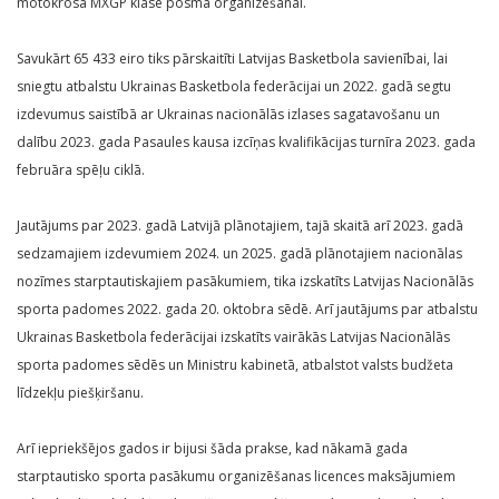
motokrosā MXGP klasē posma organizēšanai.
Savukārt 65 433 eiro tiks pārskaitīti Latvijas Basketbola savienībai, lai
sniegtu atbalstu Ukrainas Basketbola federācijai un 2022. gadā segtu
izdevumus saistībā ar Ukrainas nacionālās izlases sagatavošanu un
dalību 2023. gada Pasaules kausa izcīņas kvalifikācijas turnīra 2023. gada
februāra spēļu ciklā.
Jautājums par 2023. gadā Latvijā plānotajiem, tajā skaitā arī 2023. gadā
sedzamajiem izdevumiem 2024. un 2025. gadā plānotajiem nacionālas
nozīmes starptautiskajiem pasākumiem, tika izskatīts Latvijas Nacionālās
sporta padomes 2022. gada 20. oktobra sēdē. Arī jautājums par atbalstu
Ukrainas Basketbola federācijai izskatīts vairākās Latvijas Nacionālās
sporta padomes sēdēs un Ministru kabinetā, atbalstot valsts budžeta
līdzekļu piešķiršanu.
Arī iepriekšējos gados ir bijusi šāda prakse, kad nākamā gada
starptautisko sporta pasākumu organizēšanas licences maksājumiem