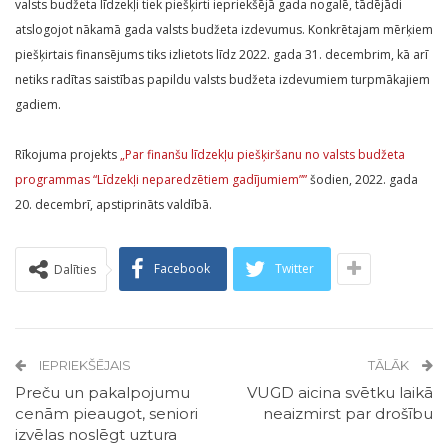
valsts budžeta līdzekļi tiek piešķirti iepriekšējā gada nogalē, tādējādi
atslogojot nākamā gada valsts budžeta izdevumus. Konkrētajam mērķiem
piešķirtais finansējums tiks izlietots līdz 2022. gada 31. decembrim, kā arī
netiks radītas saistības papildu valsts budžeta izdevumiem turpmākajiem
gadiem.
Rīkojuma projekts
„Par finanšu līdzekļu piešķiršanu no valsts budžeta
programmas “Līdzekļi neparedzētiem gadījumiem””
šodien, 2022. gada
20. decembrī, apstiprināts valdībā.
Facebook
Twitter
Dalīties
IEPRIEKŠĒJAIS
TĀLĀK
Preču un pakalpojumu
VUGD aicina svētku laikā
cenām pieaugot, seniori
neaizmirst par drošību
izvēlas noslēgt uztura