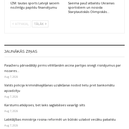
IZM: tautas sports Latvijā saņem
Saeima pauž atbalstu Ukrainas
nozīmīgu papildu finansējumu
sportistiem un nosoda
Starptautiskās Olimpiskās…
ATPAKAĻ
TĀLĀK
JAUNĀKĀS ZIŅAS
Pasažieru pārvadātāji pirms vēlēšanām aicina partijas sniegt risinājumus par
nozares…
Aug 7, 2026
Valsts policija kriminālvajāšanas uzsākšanai nodod lietu pret bankomātu
apzadzēju
Aug 7, 2026
Karstums atkāpsies, bet laiks saglabāsies vasarīgi silts
Aug 7, 2026
Labklājības ministrija rosina reformēt un būtiski uzlabot vecāku pabalstu
Aug 7, 2026