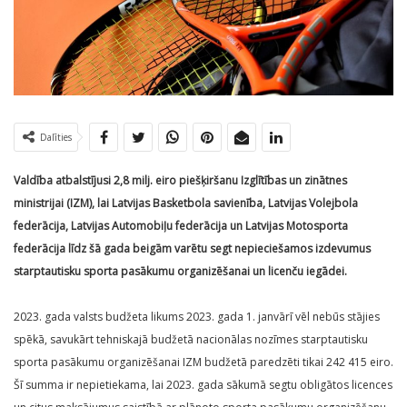
Dalīties
Valdība atbalstījusi 2,8 milj. eiro piešķiršanu Izglītības un zinātnes
ministrijai (IZM), lai Latvijas Basketbola savienība, Latvijas Volejbola
federācija, Latvijas Automobiļu federācija
un Latvijas Motosporta
federācija līdz šā gada beigām varētu segt nepieciešamos izdevumus
starptautisku sporta pasākumu organizēšanai un licenču iegādei.
2023. gada valsts budžeta likums 2023. gada 1. janvārī vēl nebūs stājies
spēkā, savukārt tehniskajā budžetā nacionālas nozīmes starptautisku
sporta pasākumu organizēšanai IZM budžetā paredzēti tikai 242 415 eiro.
Šī summa ir nepietiekama, lai 2023. gada sākumā segtu obligātos licences