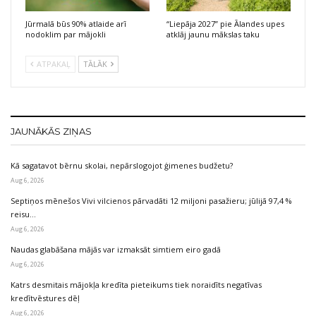
Jūrmalā būs 90% atlaide arī
“Liepāja 2027” pie Ālandes upes
nodoklim par mājokli
atklāj jaunu mākslas taku
ATPAKAĻ
TĀLĀK
JAUNĀKĀS ZIŅAS
Kā sagatavot bērnu skolai, nepārslogojot ģimenes budžetu?
Aug 6, 2026
Septiņos mēnešos Vivi vilcienos pārvadāti 12 miljoni pasažieru; jūlijā 97,4 %
reisu…
Aug 6, 2026
Naudas glabāšana mājās var izmaksāt simtiem eiro gadā
Aug 6, 2026
Katrs desmitais mājokļa kredīta pieteikums tiek noraidīts negatīvas
kredītvēstures dēļ
Aug 6, 2026