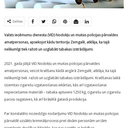
Dalīties
Valsts ieņēmumu dienesta (VID) Nodokļu un muitas policijas pārvaldes
amatpersonas, apsekojot kādu teritoriju Zemgalē, atklāja, ka tajā
nelikumīgi tiek ražoti un uzglabāti tabakas izstrādājumi.
2021. gada jūlijā VID Nodokļu un muitas policijas pārvaldes
amatpersonas, veicot kratīšanu kādā angārā Zemgalē, atklāja, ka tajā
nelikumīgi tiek ražoti un uzglabāti tabakas izstrādājumi. Kratīšanas laikā
izņemtas cigarešu izgatavošanas iekārtas, kās arī izgatavošanai
nepieciešamie materiāli – tabaka aptuveni 1250 kg, cigarešu un cigarešu
paciņu sagataves, kā arī brāķētā gatavā produkcija.
Par konstatēto noziedzīgo nodarījumu VID Nodokļu un muitas policijas
pārvaldē uzsākts kriminālprocess pret divām personām un tām
piemērots drošības līdzeklis, kas nav saistīts ar brīvības