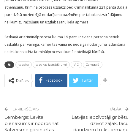
atņemšanu. Kriminālprocess uzsākts pēc Krimināllikuma 221.panta 3.daļā
paredzētā noziedzīgā nodarījuma pazīmēm par tabakas izstrādājumu
nelikumīgu ražošanu un uzglabāšanu lielā apmērā.
Saskaņā ar Kriminālprocesa likuma 19.pantu neviena persona netiek
uzskatīta par vainīgu, kamēr tās vaina noziedzīga nodarījuma izdarīšanā
netiek konstatēta Kriminālprocesa likumā noteiktajā kārtībā.
tabaka
tabakas izstrādājumi
VID
Zemgalē
Facebook
Twitter
Dalīties
IEPRIEKŠĒJAIS
TĀLĀK
Lembergs: Levita
Latvijas iedzīvotāji gribētu
pienākums ir nodrošināt
dzīvot zaļāk, taču
Satversmē garantētās
daudziem trūkst iemaņu