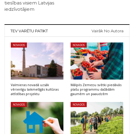
tiesības visiem Latvijas
iedzīvotājiem
TEV VARĒTU PATIKT
Vairāk No Autora
NOVADOS
NOVADOS
Valmieras novadā uzsāk
Mālpils Zemeņu svētki piedāvās
vērienīgu laikmetīgās kultūras
plašu programmu dažādām
attīstības projektu
gaumēm un paaudzēm
NOVADOS
NOVADOS