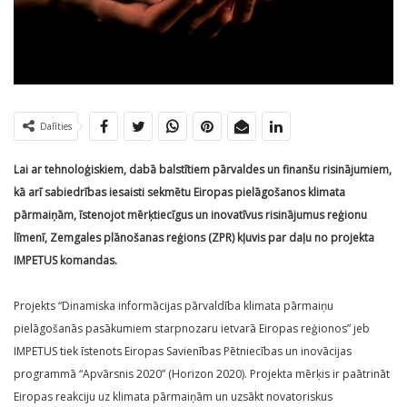
Dalīties
Lai ar tehnoloģiskiem, dabā balstītiem pārvaldes un finanšu risinājumiem,
kā arī sabiedrības iesaisti sekmētu Eiropas pielāgošanos klimata
pārmaiņām, īstenojot mērķtiecīgus un inovatīvus risinājumus reģionu
līmenī, Zemgales plānošanas reģions (ZPR) kļuvis par daļu no projekta
IMPETUS komandas.
Projekts “Dinamiska informācijas pārvaldība klimata pārmaiņu
pielāgošanās pasākumiem starpnozaru ietvarā Eiropas reģionos” jeb
IMPETUS tiek īstenots Eiropas Savienības Pētniecības un inovācijas
programmā “Apvārsnis 2020” (Horizon 2020). Projekta mērķis ir paātrināt
Eiropas reakciju uz klimata pārmaiņām un uzsākt novatoriskus