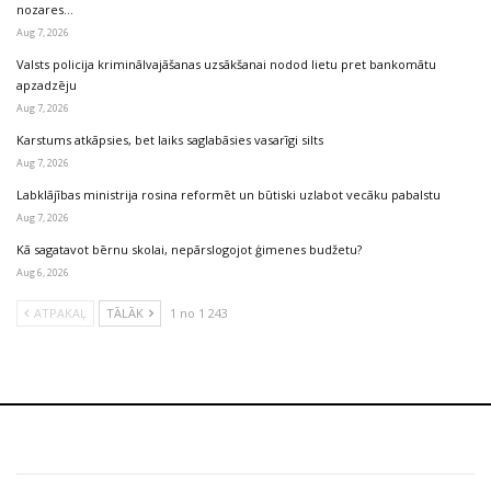
nozares…
Aug 7, 2026
Valsts policija kriminālvajāšanas uzsākšanai nodod lietu pret bankomātu
apzadzēju
Aug 7, 2026
Karstums atkāpsies, bet laiks saglabāsies vasarīgi silts
Aug 7, 2026
Labklājības ministrija rosina reformēt un būtiski uzlabot vecāku pabalstu
Aug 7, 2026
Kā sagatavot bērnu skolai, nepārslogojot ģimenes budžetu?
Aug 6, 2026
ATPAKAĻ
TĀLĀK
1 no 1 243