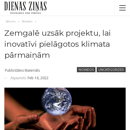
Sākums
Novados
Zemgalē uzsāk projektu, lai
inovatīvi pielāgotos klimata
pārmaiņām
NOVADOS
UNCATEGORIZED
Publicitātes Materiāls
Atjaunots
Feb 16, 2022