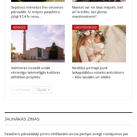
Septiņos mēnešos Vivi vilcienos
Mantot var ne tikai mājokli, bet
pārvadāti 12 miljoni pasažieru;
arī kredītu: kas jāzina
jūlijā 97,4 % reisu…
mantiniekiem?
NOVADOS
UNCATEGORIZED
Valmieras novadā uzsāk
Nedēļas pirmajā pusē
vērienīgu laikmetīgās kultūras
laikapstākļus noteiks anticiklons
attīstības projektu
– kļūs sausāks un siltāks
ATPAKAĻ
TĀLĀK
JAUNĀKĀS ZIŅAS
Pasažieru pārvadātāji pirms vēlēšanām aicina partijas sniegt risinājumus par