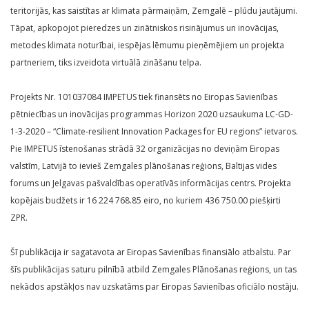
teritorijās, kas saistītas ar klimata pārmaiņām, Zemgalē – plūdu jautājumi.
Tāpat, apkopojot pieredzes un zinātniskos risinājumus un inovācijas,
metodes klimata noturībai, iespējas lēmumu pieņēmējiem un projekta
partneriem, tiks izveidota virtuālā zināšanu telpa.
Projekts Nr. 101037084 IMPETUS tiek finansēts no Eiropas Savienības
pētniecības un inovācijas programmas Horizon 2020 uzsaukuma LC-GD-
1-3-2020 – “Climate-resilient Innovation Packages for EU regions” ietvaros.
Pie IMPETUS īstenošanas strādā 32 organizācijas no deviņām Eiropas
valstīm, Latvijā to ievieš Zemgales plānošanas reģions, Baltijas vides
forums un Jelgavas pašvaldības operatīvās informācijas centrs. Projekta
kopējais budžets ir 16 224 768.85 eiro, no kuriem 436 750.00 piešķirti
ZPR.
Šī publikācija ir sagatavota ar Eiropas Savienības finansiālo atbalstu. Par
šīs publikācijas saturu pilnībā atbild Zemgales Plānošanas reģions, un tas
nekādos apstākļos nav uzskatāms par Eiropas Savienības oficiālo nostāju.