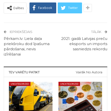
Facebook
Twitter
Dalīties
IEPRIEKŠĒJAIS
TĀLĀK
Pērkam.lv: Liela daļa
2021. gadā Latvijas preču
priekšroku dod īpašuma
eksports un imports
pārdošanai, nevis
sasniedzis rekordu
izīrēšanai
TEV VARĒTU PATIKT
Vairāk No Autora
UNCATEGORIZED
UNCATEGORIZED