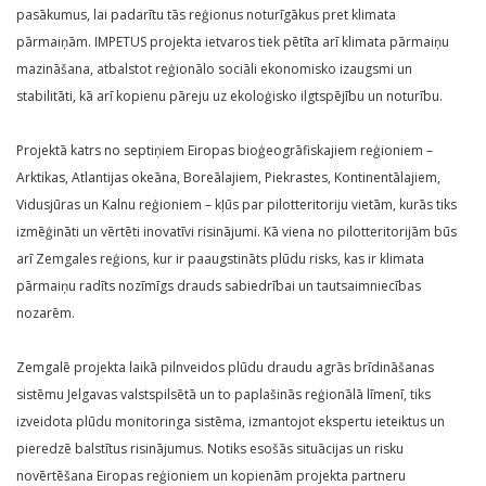
pasākumus, lai padarītu tās reģionus noturīgākus pret klimata
pārmaiņām. IMPETUS projekta ietvaros tiek pētīta arī klimata pārmaiņu
mazināšana, atbalstot reģionālo sociāli ekonomisko izaugsmi un
stabilitāti, kā arī kopienu pāreju uz ekoloģisko ilgtspējību un noturību.
Projektā katrs no septiņiem Eiropas bioģeogrāfiskajiem reģioniem –
Arktikas, Atlantijas okeāna, Boreālajiem, Piekrastes, Kontinentālajiem,
Vidusjūras un Kalnu reģioniem – kļūs par pilotteritoriju vietām, kurās tiks
izmēģināti un vērtēti inovatīvi risinājumi. Kā viena no pilotteritorijām būs
arī Zemgales reģions, kur ir paaugstināts plūdu risks, kas ir klimata
pārmaiņu radīts nozīmīgs drauds sabiedrībai un tautsaimniecības
nozarēm.
Zemgalē projekta laikā pilnveidos plūdu draudu agrās brīdināšanas
sistēmu Jelgavas valstspilsētā un to paplašinās reģionālā līmenī, tiks
izveidota plūdu monitoringa sistēma, izmantojot ekspertu ieteiktus un
pieredzē balstītus risinājumus. Notiks esošās situācijas un risku
novērtēšana Eiropas reģioniem un kopienām projekta partneru