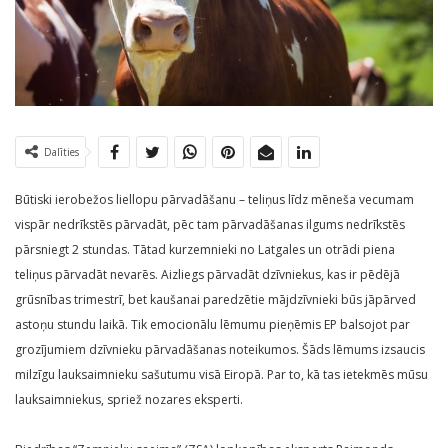
Dalīties
Būtiski ierobežos liellopu pārvadāšanu – teliņus līdz mēneša vecumam
vispār nedrīkstēs pārvadāt, pēc tam pārvadāšanas ilgums nedrīkstēs
pārsniegt 2 stundas. Tātad kurzemnieki no Latgales un otrādi piena
teliņus pārvadāt nevarēs. Aizliegs pārvadāt dzīvniekus, kas ir pēdējā
grūsnības trimestrī, bet kaušanai paredzētie mājdzīvnieki būs jāpārved
astoņu stundu laikā. Tik emocionālu lēmumu pieņēmis EP balsojot par
grozījumiem dzīvnieku pārvadāšanas noteikumos. Šāds lēmums izsaucis
milzīgu lauksaimnieku sašutumu visā Eiropā. Par to, kā tas ietekmēs mūsu
lauksaimniekus, spriež nozares eksperti.