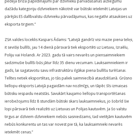
pēdējā brīža papildinājumi par dzīvnieku pārvadāšanas aizliegumu
dažādu kategoriju dzīvniekiem nākotnē var būtiski ietekmēt Latvijas un
pārējās ES dalībvalstu dzīvnieku pārvadājumus, kas negatīvi atsauksies uz
eksporta tirgiem.”
ZSA valdes loceklis Kaspars Ādams: “Latvijā gandrīz visi mazie piena teliņi,
it sevišķi bullīši, jau 14 dienā pārsvarā tiek eksportēti uz Lietuvu, Izraēlu,
Poliju vai Holandi. Ar 2023. gadu tā vairs nevarēs un piensaimniekiem
sadzimušie bullīši būs jātur līdz 35 dienu vecumam. Lauksaimniekiem ir
gads, lai sagatavotu savu infrastruktūru ilgākai piena bullīšu turēšanai.
Telītes netiek eksportētas, jo tās paliek saimniecībā ataudzēšanā. Grūsno
liellopu eksports Latvijā pagaidām nav nozīmīgs, un tāpēc šīs izmaiņas
būtisku iespaidu neatstās. Savukārt kaujamo liellopu transportēšanas
ierobežojums līdz 8 stundām būtiski skars lauksaimniekus, jo šobrīd šie
lopi pārsvarā tiek realizēti uz Lietuvas un Polijas kautuvēm. Ja šo valstu
tirgus ar dzīviem dzīvniekiem nebūs sasniedzams, tad vietējām kautuvēm
nebūs konkurentu un tas var novest pie tā, ka lauksaimnieki nevarēs
ietekmēt cenas.”