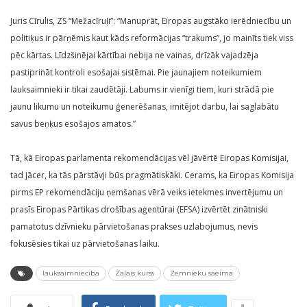
Juris Cīrulis, ZS “Mežacīruļi”: “Manuprāt, Eiropas augstāko ierēdniecību un
politiķus ir pārņēmis kaut kāds reformācijas “trakums”, jo mainīts tiek viss
pēc kārtas. Līdzšinējai kārtībai nebija ne vainas, drīzāk vajadzēja
pastiprināt kontroli esošajai sistēmai. Pie jaunajiem noteikumiem
lauksaimnieki ir tikai zaudētāji. Labums ir vienīgi tiem, kuri strādā pie
jaunu likumu un noteikumu ģenerēšanas, imitējot darbu, lai saglabātu
savus beņķus esošajos amatos.”
Tā, kā Eiropas parlamenta rekomendācijas vēl jāvērtē Eiropas Komisijai,
tad jācer, ka tās pārstāvji būs pragmātiskāki. Cerams, ka Eiropas Komisija
pirms EP rekomendāciju ņemšanas vērā veiks ietekmes invertējumu un
prasīs Eiropas Pārtikas drošības aģentūrai (EFSA) izvērtēt zinātniski
pamatotus dzīvnieku pārvietošanas prakses uzlabojumus, nevis
fokusēsies tikai uz pārvietošanas laiku.
lauksaimniecība
Zaļais kurss
Zemnieku saeima