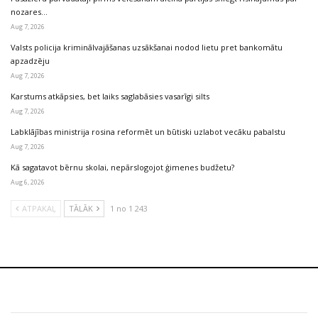
nozares…
Aug 7, 2026
Valsts policija kriminālvajāšanas uzsākšanai nodod lietu pret bankomātu
apzadzēju
Aug 7, 2026
Karstums atkāpsies, bet laiks saglabāsies vasarīgi silts
Aug 7, 2026
Labklājības ministrija rosina reformēt un būtiski uzlabot vecāku pabalstu
Aug 7, 2026
Kā sagatavot bērnu skolai, nepārslogojot ģimenes budžetu?
Aug 6, 2026
ATPAKAĻ
TĀLĀK
1 no 1 243