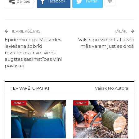
Facebook
Twitter
Dalīties
IEPRIEKŠĒJAIS
TĀLĀK
Epidemiologs: Mājsēdes
Valsts prezidents: Latvijā
ieviešana šobrīd
mēs varam justies droši
rezultētos ar vēl vienu
augstas saslimstības vilni
pavasarī
TEV VARĒTU PATIKT
Vairāk No Autora
BIZNESS
BIZNESS