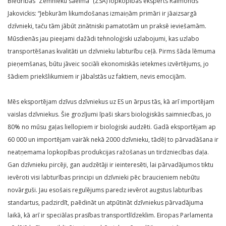
Biedrības “Zemnieku saeima” (ZSA) lopkopības eksperts Raimonds
Jakovickis: “Jebkurām likumdošanas izmaiņām primāri ir jāaizsargā
dzīvnieki, taču tām jābūt zinātniski pamatotām un praksē ieviešamām.
Mūsdienās jau pieejami dažādi tehnoloģiski uzlabojumi, kas uzlabo
transportēšanas kvalitāti un dzīvnieku labturību ceļā. Pirms šāda lēmuma
pieņemšanas, būtu jāveic sociāli ekonomiskās ietekmes izvērtējums, jo
šādiem priekšlikumiem ir jābalstās uz faktiem, nevis emocijām.
Mēs eksportējam dzīvus dzīvniekus uz ES un ārpus tās, kā arī importējam
vaislas dzīvniekus. Šie grozījumi īpaši skars bioloģiskās saimniecības, jo
80% no mūsu gaļas liellopiem ir bioloģiski audzēti. Gadā eksportējam ap
60 000 un importējam vairāk nekā 2000 dzīvnieku, tādēļ to pārvadāšana ir
neatņemama lopkopības produkcijas ražošanas un tirdzniecības daļa.
Gan dzīvnieku pircēji, gan audzētāji ir ieinteresēti, lai pārvadājumos tiktu
ievēroti visi labturības principi un dzīvnieki pēc braucieniem nebūtu
novārguši. Jau esošais regulējums paredz ievērot augstus labturības
standartus, padzirdīt, paēdināt un atpūtināt dzīvniekus pārvadājuma
laikā, kā arī ir speciālas prasības transportlīdzeklim. Eiropas Parlamenta