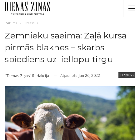
Sākums
Bizness
Zemnieku saeima: Zaļā kursa
pirmās blaknes – skarbs
spiediens uz liellopu tirgu
Atjaunots
Jan 26, 2022
BIZNESS
"Dienas Ziņas" Redakcija