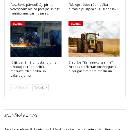
Pasažieru pārvadātāji pirms
FM: Apstrādes rūpniecība
vēlēšanām aicina partijas sniegt
pirmajā pusgadā augusi par 4%
risinājumus par nozares…
BIZNESS
BIZNESS
Jūlijā uzņēmēju noskaņojums
Biedrība “Zemnieku saeima”:
uzlabojies rūpniecībā,
Eiropas piešķirtais finansējums
mazumtirdzniecībā un
pieaugušo minerālmēslu un…
pakalpojumu…
ATPAKAĻ
TĀLĀK
JAUNĀKĀS ZIŅAS
Pasažieru pārvadātāji pirms vēlēšanām aicina partijas sniegt risinājumus par