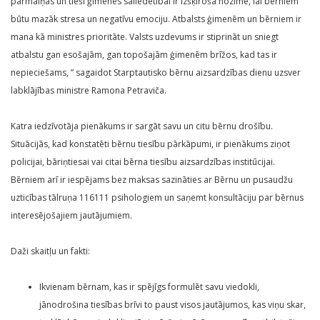
pārmaiņas un tieši ģimenes saliedētībai ir izšķiroša nozīme, lai bērniem
būtu mazāk stresa un negatīvu emociju. Atbalsts ģimenēm un bērniem ir
mana kā ministres prioritāte. Valsts uzdevums ir stiprināt un sniegt
atbalstu gan esošajām, gan topošajām ģimenēm brīžos, kad tas ir
nepieciešams, ” sagaidot Starptautisko bērnu aizsardzības dienu uzsver
labklājības ministre Ramona Petraviča.
Katra iedzīvotāja pienākums ir sargāt savu un citu bērnu drošību.
Situācijās, kad konstatēti bērnu tiesību pārkāpumi, ir pienākums ziņot
policijai, bāriņtiesai vai citai bērna tiesību aizsardzības institūcijai.
Bērniem arī ir iespējams bez maksas sazināties ar Bērnu un pusaudžu
uzticības tālruņa 116111 psihologiem un saņemt konsultāciju par bērnus
interesējošajiem jautājumiem.
Daži skaitļu un fakti:
Ikvienam bērnam, kas ir spējīgs formulēt savu viedokli,
jānodrošina tiesības brīvi to paust visos jautājumos, kas viņu skar,