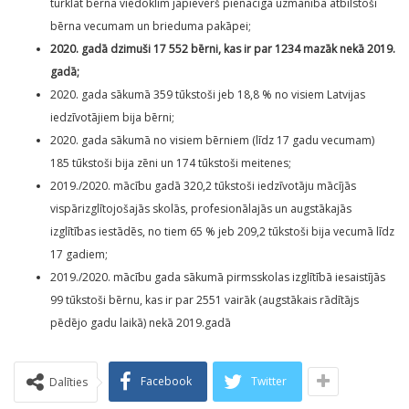
turklāt bērna viedoklim jāpievērš pienācīga uzmanība atbilstoši
bērna vecumam un brieduma pakāpei;
2020. gadā dzimuši 17 552 bērni, kas ir par 1234 mazāk nekā 2019.
gadā;
2020. gada sākumā 359 tūkstoši jeb 18,8 % no visiem Latvijas
iedzīvotājiem bija bērni;
2020. gada sākumā no visiem bērniem (līdz 17 gadu vecumam)
185 tūkstoši bija zēni un 174 tūkstoši meitenes;
2019./2020. mācību gadā 320,2 tūkstoši iedzīvotāju mācījās
vispārizglītojošajās skolās, profesionālajās un augstākajās
izglītības iestādēs, no tiem 65 % jeb 209,2 tūkstoši bija vecumā līdz
17 gadiem;
2019./2020. mācību gada sākumā pirmsskolas izglītībā iesaistījās
99 tūkstoši bērnu, kas ir par 2551 vairāk (augstākais rādītājs
pēdējo gadu laikā) nekā 2019.gadā
Facebook
Twitter
Dalīties