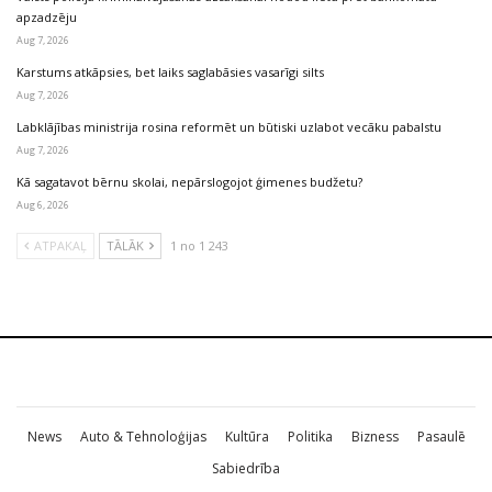
apzadzēju
Aug 7, 2026
Karstums atkāpsies, bet laiks saglabāsies vasarīgi silts
Aug 7, 2026
Labklājības ministrija rosina reformēt un būtiski uzlabot vecāku pabalstu
Aug 7, 2026
Kā sagatavot bērnu skolai, nepārslogojot ģimenes budžetu?
Aug 6, 2026
ATPAKAĻ
TĀLĀK
1 no 1 243
News
Auto & Tehnoloģijas
Kultūra
Politika
Bizness
Pasaulē
Sabiedrība