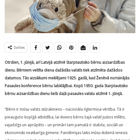
Dalīties
Otrdien, 1. jūnijā, arī Latvijā atzīmē Starptautisko bērnu aizsardzības
dienu. Bērniem veltīta diena dažādās valstīs tiek atzīmēta dažādos
datumos. Tās aizsākumi meklējami 1925. gadā, kad Ženēvā norisinājās
Pasaules konference bērnu labklājībai. Kopš 1950. gada Starptautisko
bērnu aizsardzības dienu lielā daļā pasaules valstu atzīmē 1. jūnijā.
“Bērni ir mūsu valsts stūrakmens – nacionāla ilgtermiņa vērtība. Tā ir
pieaugušo kopīgā atbildība, lai ikviens bērns šajā valstī justos mīlēts,
vajadzīgs un aprūpēts – un primāri tam pamatā ir stabila, sociāli un
ekonomiski neatkarīga ģimene. Pandēmijas laiks mūsu ikdienā ienesis