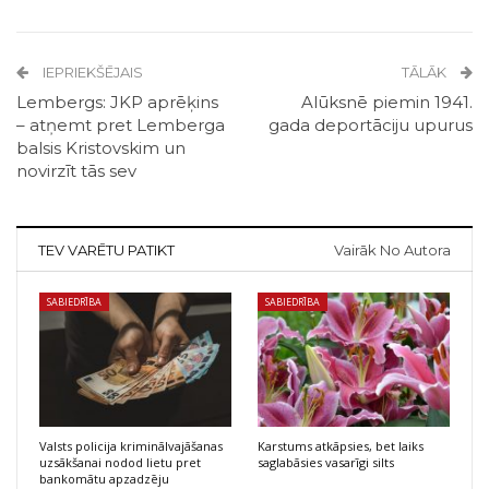
IEPRIEKŠĒJAIS
TĀLĀK
Lembergs: JKP aprēķins
Alūksnē piemin 1941.
– atņemt pret Lemberga
gada deportāciju upurus
balsis Kristovskim un
novirzīt tās sev
TEV VARĒTU PATIKT
Vairāk No Autora
SABIEDRĪBA
SABIEDRĪBA
Valsts policija kriminālvajāšanas
Karstums atkāpsies, bet laiks
uzsākšanai nodod lietu pret
saglabāsies vasarīgi silts
bankomātu apzadzēju