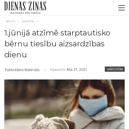
Sākums
Sabiedrība
1.jūnijā atzīmē starptautisko
bērnu tiesību aizsardzības
dienu
Atjaunots
Mai 31, 2021
SABIEDRĪBA
Publicitātes Materiāls