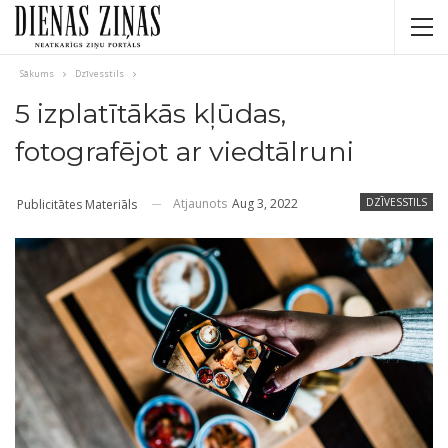
Sākums
Dzīvesstils
5 izplatītākās kļūdas,
fotografējot ar viedtālruni
Atjaunots
Aug 3, 2022
DZĪVESSTILS
Publicitātes Materiāls