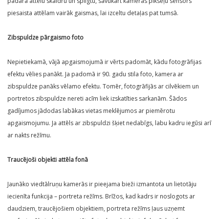
padara attēlu skaidru un spilgtu, savukārt kameras pikseļu sensors
piesaista attēlam vairāk gaismas, lai izceltu detaļas pat tumsā.
Zibspuldze pārgaismo foto
Nepietiekamā, vājā apgaismojumā ir vērts padomāt, kādu fotogrāfijas
efektu vēlies panākt. Ja padomā ir 90. gadu stila foto, kamera ar
zibspuldze panāks vēlamo efektu. Tomēr, fotogrāfijās ar cilvēkiem un
portretos zibspuldze nereti acīm liek izskatīties sarkanām. Šādos
gadījumos jādodas labākas vietas meklējumos ar piemērotu
apgaismojumu. Ja attēls ar zibspuldzi šķiet nedabīgs, labu kadru iegūsi arī
ar nakts režīmu.
Traucējoši objekti attēla fonā
Jaunāko viedtālruņu kamerās ir pieejama bieži izmantota un lietotāju
iecienīta funkcija – portreta režīms. Brīžos, kad kadrs ir noslogots ar
daudziem, traucējošiem objektiem, portreta režīms ļaus uzņemt