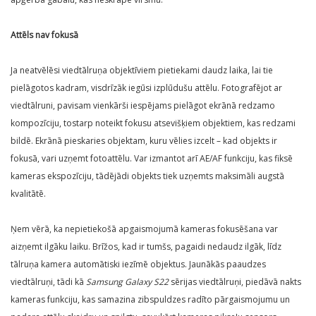
Attēls nav fokusā
Ja neatvēlēsi viedtālruņa objektīviem pietiekami daudz laika, lai tie
pielāgotos kadram, visdrīzāk iegūsi izplūdušu attēlu. Fotografējot ar
viedtālruni, pavisam vienkārši iespējams pielāgot ekrānā redzamo
kompozīciju, tostarp noteikt fokusu atsevišķiem objektiem, kas redzami
bildē. Ekrānā pieskaries objektam, kuru vēlies izcelt – kad objekts ir
fokusā, vari uzņemt fotoattēlu. Var izmantot arī AE/AF funkciju, kas fiksē
kameras ekspozīciju, tādējādi objekts tiek uzņemts maksimāli augstā
kvalitātē.
Ņem vērā, ka nepietiekošā apgaismojumā kameras fokusēšana var
aizņemt ilgāku laiku. Brīžos, kad ir tumšs, pagaidi nedaudz ilgāk, līdz
tālruņa kamera automātiski iezīmē objektus. Jaunākās paaudzes
viedtālruņi, tādi kā
Samsung Galaxy S22
sērijas viedtālruņi, piedāvā nakts
kameras funkciju, kas samazina zibspuldzes radīto pārgaismojumu un