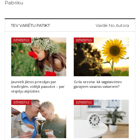
Pabriku
TEV VARĒTU PATIKT
Vairāk No Autora
DZĪVESSTILS
DZĪVESSTILS
Jaunieši Jāņos priecājas par
Grila sezona: kā sagatavoties
tradīcijām, vidējā paaudze – par
garajiem vasaras vakariem?
iespēju atpūsties
DZĪVESSTILS
DZĪVESSTILS