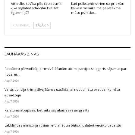
Attiecību tuvība pēc četrdesmit
Kad pulkstenis skrien uz priekšu:
– kā saglabāt attiecību kvalitāti
kā vasaras laika maiņa ietekmē
ilgtermiņā?
mūsu psihisko…
ATPAKAĻ
TĀLĀK
JAUNĀKĀS ZIŅAS
Pasažieru pārvadātāji pirms vēlēšanām aicina partijas sniegt risinājumus par
nozares…
Aug 7, 2026
Valsts policija kriminālvajāšanas uzsākšanai nodod lietu pret bankomātu
apzadzēju
Aug 7, 2026
Karstums atkāpsies, bet laiks saglabāsies vasarīgi silts
Aug 7, 2026
Labklājības ministrija rosina reformēt un būtiski uzlabot vecāku pabalstu
Aug 7, 2026