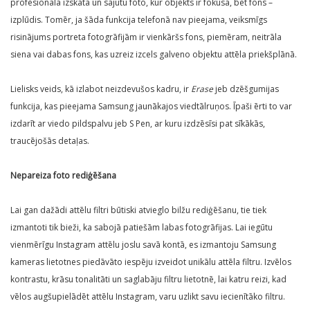
profesionāla izskata un sajūtu foto, kur objekts ir fokusā, bet fons –
izplūdis. Tomēr, ja šāda funkcija telefonā nav pieejama, veiksmīgs
risinājums portreta fotogrāfijām ir vienkāršs fons, piemēram, neitrāla
siena vai dabas fons, kas uzreiz izcels galveno objektu attēla priekšplānā.
Lielisks veids, kā izlabot neizdevušos kadru, ir
Erase
jeb dzēšgumijas
funkcija, kas pieejama Samsung jaunākajos viedtālruņos. Īpaši ērti to var
izdarīt ar viedo pildspalvu jeb S Pen, ar kuru izdzēsīsi pat sīkākās,
traucējošās detaļas.
Nepareiza foto rediģēšana
Lai gan dažādi attēlu filtri būtiski atvieglo bilžu rediģēšanu, tie tiek
izmantoti tik bieži, ka sabojā patiešām labas fotogrāfijas. Lai iegūtu
vienmērīgu Instagram attēlu joslu savā kontā, es izmantoju Samsung
kameras lietotnes piedāvāto iespēju izveidot unikālu attēla filtru. Izvēlos
kontrastu, krāsu tonalitāti un saglabāju filtru lietotnē, lai katru reizi, kad
vēlos augšupielādēt attēlu Instagram, varu uzlikt savu iecienītāko filtru.