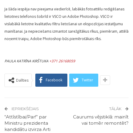
Ja šāda iespēja nav pieejama viedierīcē, labākās fotoattēlu rediģēšanas
lietotnes telefonos šobrīd ir VSCO un Adobe Photoshop. VSCO ir
vislabākā lietotne kvalitatīvu filtru lietošanai un ekspozīcijas iestatījumu
mainīšanai. Ja nepieciešams izmantot sarežģītākus rīkus, piemēram, attēlā
noņemt traipu, Adobe Photoshop būs piemērotākais rīks.
PAULA KATRĪNA KIRŠTUKA
+371 26168059
Facebook
Twitter
Dalīties
IEPRIEKŠĒJAIS
TĀLĀK
“Attīstībai/Par!” par
Caurums vējstiklā: mainīt
Ministru prezidenta
vai tomēr remontēt?
kandidātu izvirza Arti