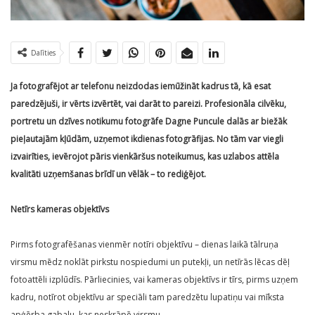
Dalīties
Ja fotografējot ar telefonu neizdodas iemūžināt kadrus tā, kā esat
paredzējuši, ir vērts izvērtēt, vai darāt to pareizi. Profesionāla cilvēku,
portretu un dzīves notikumu fotogrāfe Dagne Puncule dalās ar biežāk
pieļautajām kļūdām, uzņemot ikdienas fotogrāfijas. No tām var viegli
izvairīties, ievērojot pāris vienkāršus noteikumus, kas uzlabos attēla
kvalitāti uzņemšanas brīdī un vēlāk – to rediģējot.
Netīrs kameras objektīvs
Pirms fotografēšanas vienmēr notīri objektīvu – dienas laikā tālruņa
virsmu mēdz noklāt pirkstu nospiedumi un putekļi, un netīrās lēcas dēļ
fotoattēli izplūdīs. Pārliecinies, vai kameras objektīvs ir tīrs, pirms uzņem
kadru, notīrot objektīvu ar speciāli tam paredzētu lupatiņu vai mīksta
apģērba gabalu, kas neskrāpē virsmu.