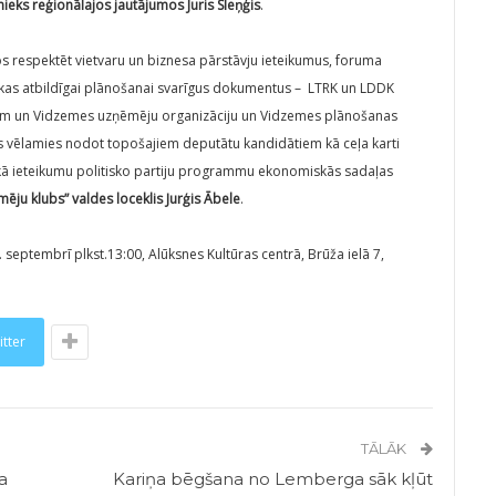
eks reģionālajos jautājumos Juris Sleņģis
.
 respektēt vietvaru un biznesa pārstāvju ieteikumus, foruma
tikas atbildīgai plānošanai svarīgus dokumentus – LTRK un LDDK
m un Vidzemes uzņēmēju organizāciju un Vidzemes plānošanas
 vēlamies nodot topošajiem deputātu kandidātiem kā ceļa karti
kā ieteikumu politisko partiju programmu ekonomiskās sadaļas
ēju klubs” valdes loceklis Jurģis Ābele
.
septembrī plkst.13:00, Alūksnes Kultūras centrā, Brūža ielā 7,
itter
TĀLĀK
a
Kariņa bēgšana no Lemberga sāk kļūt