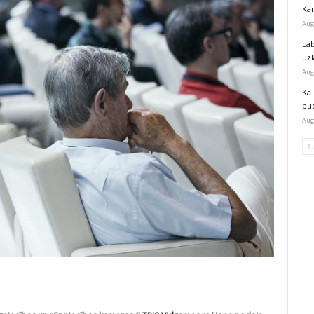
Kar
Aug
Lab
uz
Aug
Kā 
bu
Aug