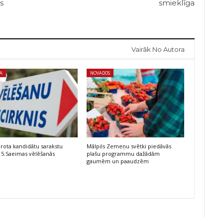
s
smieklīga
Vairāk No Autora
KA
NOVADOS
rota kandidātu sarakstu
Mālpils Zemeņu svētki piedāvās
15.Saeimas vēlēšanās
plašu programmu dažādām
gaumēm un paaudzēm