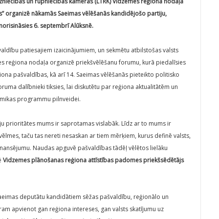
irdzniecības un rūpniecības kameras (LTRK) Vidzemes reģiona nodaļa
s” organizē nākamās Saeimas vēlēšanās kandidējošo partiju,
orisināsies 6. septembrī Alūksnē.
valdību patiesajiem izaicinājumiem, un sekmētu atbilstošas valsts
mes reģiona nodaļa organizē priekšvēlēšanu forumu, kurā piedalīsies
a pašvaldības, kā arī 14. Saeimas vēlēšanās pieteikto politisko
Foruma dalībnieki tiksies, lai diskutētu par reģiona aktualitātēm un
omikas programmu pilnveidei.
ēju prioritātes mums ir saprotamas vislabāk. Līdz ar to mums ir
 vēlmes, taču tas nereti nesaskan ar tiem mērķiem, kurus definē valsts,
finansējumu. Naudas apguvē pašvaldības tādēļ vēlētos lielāku
cē
Vidzemes plānošanas reģiona attīstības padomes priekšsēdētājs
 Saeimas deputātu kandidātiem sēžas pašvaldību, reģionālo un
ram apvienot gan reģiona intereses, gan valsts skatījumu uz