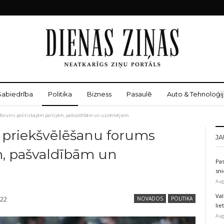
Sabiedrība
Politika
Bizness
Pasaulē
Auto & Tehnoloģij
 forums politiskajām partijām, pašvaldībām un uzņēmējiem
s priekšvēlēšanu forums
JA
m, pašvaldībām un
Pas
sni
Aug
Val
022
NOVADOS
POLITIKA
li
Aug