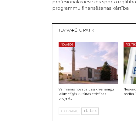
profesionālās ievirzes sporta izglītība
programmu finansēšanas kārtība
TEV VARĒTU PATIKT
NOVADOS
POLITI
Valmieras novadā uzsāk vērienīgu
Noskaid
laikmetīgās kultūras attīstības
secība 
projektu
ATPAKAĻ
TĀLĀK