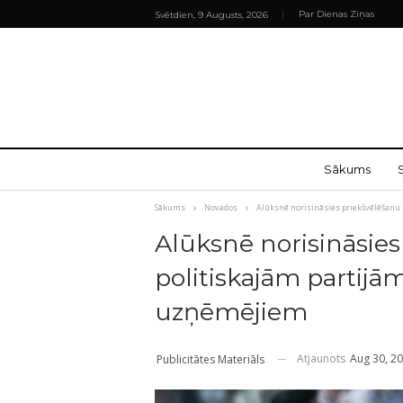
Par Dienas Ziņas
Svētdien, 9 Augusts, 2026
Sākums
Sākums
Novados
Alūksnē norisināsies priekšvēlēšanu
Alūksnē norisināsie
politiskajām partijā
uzņēmējiem
Atjaunots
Aug 30, 2
Publicitātes Materiāls