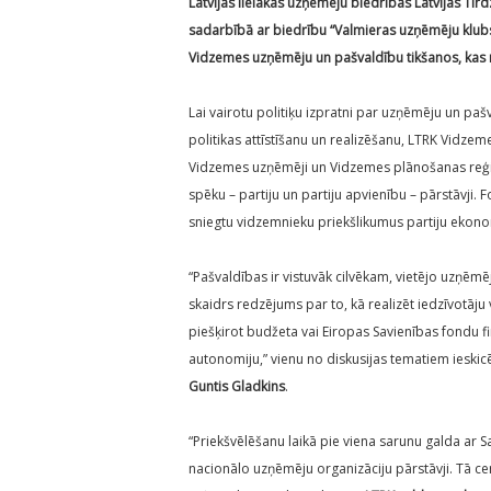
Latvijas lielākās uzņēmēju biedrības Latvijas T
sadarbībā ar biedrību “Valmieras uzņēmēju klub
Vidzemes uzņēmēju un pašvaldību tikšanos, kas n
Lai vairotu politiķu izpratni par uzņēmēju un paš
politikas attīstīšanu un realizēšanu, LTRK Vidze
Vidzemes uzņēmēji un Vidzemes plānošanas reģion
spēku – partiju un partiju apvienību – pārstāvji. 
sniegtu vidzemnieku priekšlikumus partiju ekon
“Pašvaldības ir vistuvāk cilvēkam, vietējo uzņēm
skaidrs redzējums par to, kā realizēt iedzīvotāju
piešķirot budžeta vai Eiropas Savienības fondu 
autonomiju,” vienu no diskusijas tematiem ieski
Guntis Gladkins
.
“Priekšvēlēšanu laikā pie viena sarunu galda ar
nacionālo uzņēmēju organizāciju pārstāvji. Tā ce