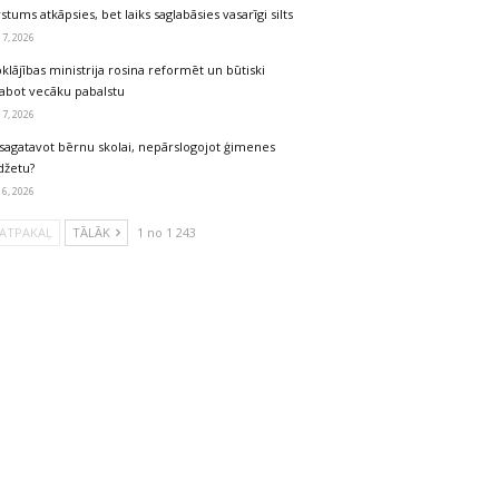
stums atkāpsies, bet laiks saglabāsies vasarīgi silts
 7, 2026
klājības ministrija rosina reformēt un būtiski
labot vecāku pabalstu
 7, 2026
sagatavot bērnu skolai, nepārslogojot ģimenes
džetu?
 6, 2026
ATPAKAĻ
TĀLĀK
1 no 1 243