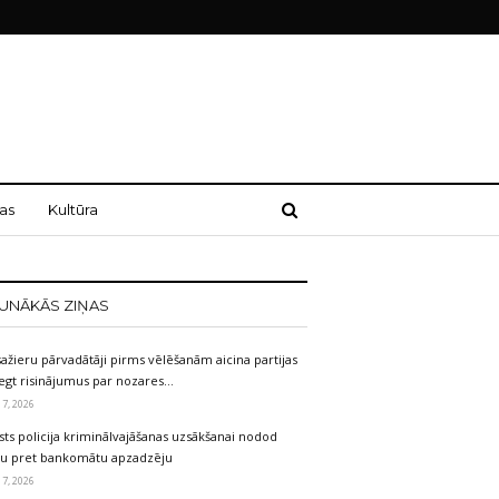
as
Kultūra
UNĀKĀS ZIŅAS
ažieru pārvadātāji pirms vēlēšanām aicina partijas
egt risinājumus par nozares…
 7, 2026
sts policija kriminālvajāšanas uzsākšanai nodod
etu pret bankomātu apzadzēju
 7, 2026