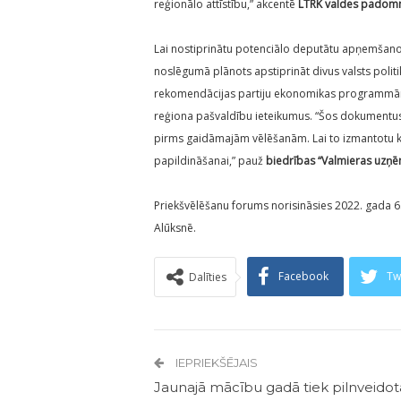
reģionālo attīstību,” akcentē
LTRK valdes padomni
Lai nostiprinātu potenciālo deputātu apņemšanos
noslēgumā plānots apstiprināt divus valsts poli
rekomendācijas partiju ekonomikas programmā
reģiona pašvaldību ieteikumus. “Šos dokumentus
pirms gaidāmajām vēlēšanām. Lai to izmantotu 
papildināšanai,” pauž
biedrības “Valmieras uzņēm
Priekšvēlēšanu forums norisināsies 2022. gada 6. 
Alūksnē.
Facebook
Tw
Dalīties
IEPRIEKŠĒJAIS
Jaunajā mācību gadā tiek pilnveidot