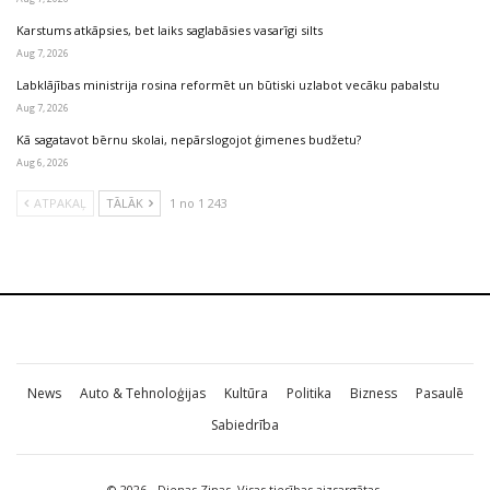
Karstums atkāpsies, bet laiks saglabāsies vasarīgi silts
Aug 7, 2026
Labklājības ministrija rosina reformēt un būtiski uzlabot vecāku pabalstu
Aug 7, 2026
Kā sagatavot bērnu skolai, nepārslogojot ģimenes budžetu?
Aug 6, 2026
ATPAKAĻ
TĀLĀK
1 no 1 243
News
Auto & Tehnoloģijas
Kultūra
Politika
Bizness
Pasaulē
Sabiedrība
© 2026 - Dienas Ziņas. Visas tiesības aizsargātas.