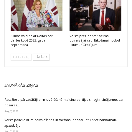
Siliņas valdība atskaitās par
Valsts prezidents Saeimai
darbu kopš 2023. gada
otrreizējai caurlūkošanai nodod
septembra
likumu “Grozījumi…
ATPAKAĻ
TĀLĀK
JAUNĀKĀS ZIŅAS
Pasažieru pārvadātāji pirms vēlēšanām aicina partijas sniegt risinājumus par
nozares…
Aug 7, 2026
Valsts policija kriminālvajāšanas uzsākšanai nodod lietu pret bankomātu
apzadzēju
Aug 7, 2026