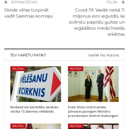
IEPRIEKŠĒJAIS
TĀLĀK
Skride vēlas turpināt
Covid-19: Vairāk nekā 11
vadīt Saeimas komisiju
miljonus eiro ieguldīs, lai
izvērstu papildu gultas un
iegādātos medicīniskās
iekārtas
TEV VARĒTU PATIKT
Vairāk No Autora
POLITIKA
POLITIKA
Noskaidrota kandidātu sarakstu
Evika Siliņa nodod amata
secība 15.Saeimas vēlēšanās
pilnvaras jaunajam Ministru
prezidentam Andrim Kulbergam
POLITIKA
POLITIKA