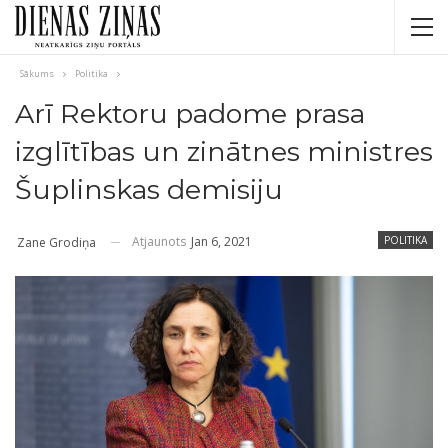
Sākums
Politika
Arī Rektoru padome prasa
izglītības un zinātnes ministres
Šuplinskas demisiju
Atjaunots
Jan 6, 2021
POLITIKA
Zane Grodiņa