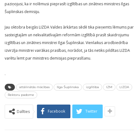
paziņojusi, ka ir nolēmusi pieprasīt izglītības un zinātnes ministres Ilgas
Šuplinskas demisiju.
Jau oktobra beigās LIZDA Valdes ārkārtas sēdē tika pieņemts lēmums par
sasteigtajām un nekvalitatīvajām reformām izglītībā prasīt skaidrojumu
izglītības un zinātnes ministrei Ilgai Šuplinskai. Vienlaikus arodbiedrība
izvirzīja ministrei vairākas prasības, norādot, ja tās netiks pildītas LIZDA
varētu lemt par ministres demisijas pieprasīšanu.
.
attālinātās mācības
Ilga Šuplinska
izglītība
IZM
LIZDA
Rektoru padome
Facebook
Twitter
Dalīties