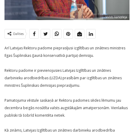
Valsts kanceleja
Dalīties
Arī Latvijas Rektoru padome pieprasījusi izglītības un zinātnes ministres
Ilgas Šuplinskas (Jaunā konservatīvā partija) demisiju.
Rektoru padome ir pievienojusies Latvijas Izglītības un zinātnes
darbinieku arodbiedrības (LIZDA) prasībām par izglītības un zinātnes
ministres Šuplinskas demisijas pieprasījumu.
Pamatojuma vēstule saskaņā ar Rektoru padomes sēdes lēmumu jau
decembra beigās nosūtīta valsts augstākajām amatpersonām. Vienlaikus
publiski tā šobrīd komentēta netiek.
Kā zināms, Latvijas Izglītības un zinātnes darbinieku arodbiedrība