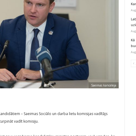
Kar
Aug
Lab
uz
Aug
Kā 
bu
Aug
Saeimas kanceleja
andidātiem – Saeimas Sociālo un darba lietu komisijas vadītājs
 turpināt vadīt komisiju.