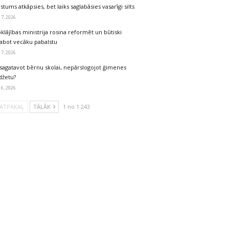
stums atkāpsies, bet laiks saglabāsies vasarīgi silts
 7, 2026
klājības ministrija rosina reformēt un būtiski
labot vecāku pabalstu
 7, 2026
sagatavot bērnu skolai, nepārslogojot ģimenes
džetu?
 6, 2026
ATPAKAĻ
TĀLĀK
1 no 1 243