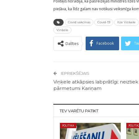
Politiķis norādīja, ka pašreizējās ministres Ilzes V
pieļāva, ka līdz galam nav notikusi veiksmīga ko
Covid vakcīnas
Covid-19
Ilze Viņķele
Vinķele
Facebook
Tw
Dalīties
IEPRIEKŠĒJAIS
Viņķele atkāpsies labprātīgi; neiztiek 
pārmetumi Kariņam
TEV VARĒTU PATIKT
POLITIKA
POLITI