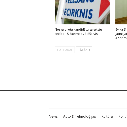
Noskaidrota kandidātu sarakstu
Evika S
secība 15.Saeimas vēlēšanās
jaunaj
Andrim
ATPAKAĻ
TĀLĀK
News
Auto & Tehnoloģijas
Kultūra
Polit