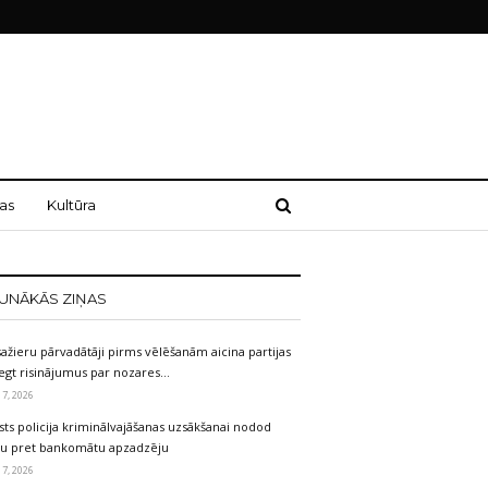
as
Kultūra
UNĀKĀS ZIŅAS
ažieru pārvadātāji pirms vēlēšanām aicina partijas
egt risinājumus par nozares…
 7, 2026
sts policija kriminālvajāšanas uzsākšanai nodod
etu pret bankomātu apzadzēju
 7, 2026