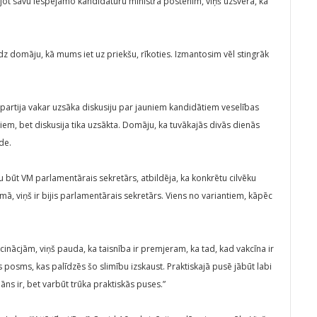
jot savu iespējamo kandidatūru ministra postenim, viņš uzsvēra, ka
audz domāju, kā mums iet uz priekšu, rīkoties. Izmantosim vēl stingrāk
 partija vakar uzsāka diskusiju par jauniem kandidātiem veselības
m, bet diskusija tika uzsākta. Domāju, ka tuvākajās divās dienās
de.
tu būt VM parlamentārais sekretārs, atbildēja, ka konkrētu cilvēku
mā, viņš ir bijis parlamentārais sekretārs. Viens no variantiem, kāpēc
kcinācjām, viņš pauda, ka taisnība ir premjeram, ka tad, kad vakcīna ir
 tas posms, kas palīdzēs šo slimību izskaust. Praktiskajā pusē jābūt labi
ns ir, bet varbūt trūka praktiskās puses.”