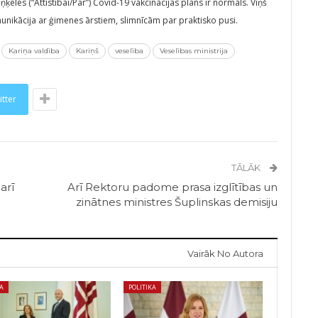
iņķeles (“Attīstībai/Par”) Covid-19 vakcinācijas plāns ir normāls. Viņš
munikācija ar ģimenes ārstiem, slimnīcām par praktisko pusi.
Kariņa valdība
Kariņš
veselība
Veselības ministrija
itter
TĀLĀK
arī
Arī Rektoru padome prasa izglītības un
zinātnes ministres Šuplinskas demisiju
Vairāk No Autora
KA
POLITIKA