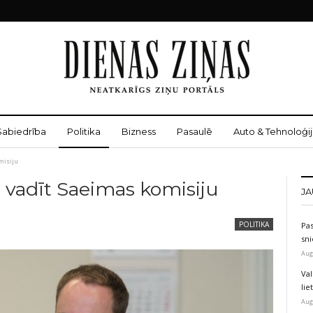
Sabiedrība
Politika
Bizness
Pasaulē
Auto & Tehnoloģij
misiju
t vadīt Saeimas komisiju
JA
POLITIKA
Pas
sni
Aug
Val
li
Aug