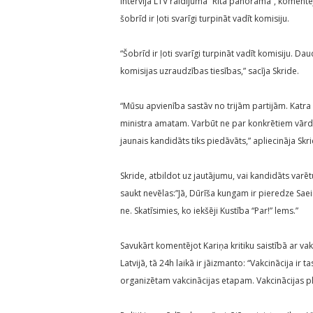
Intervijā LTV raidījumā “Rīta panorāma”, komentē
šobrīd ir ļoti svarīgi turpināt vadīt komisiju.
“Šobrīd ir ļoti svarīgi turpināt vadīt komisiju. D
komisijas uzraudzības tiesības,” sacīja Skride.
“Mūsu apvienība sastāv no trijām partijām. Katra
ministra amatam. Varbūt ne par konkrētiem vārdie
jaunais kandidāts tiks piedāvāts,” apliecināja Skri
Skride, atbildot uz jautājumu, vai kandidāts varē
saukt nevēlas:”Jā, Dūrīša kungam ir pieredze Saei
ne. Skatīsimies, ko iekšēji Kustība “Par!” lems.”
Savukārt komentējot Kariņa kritiku saistībā ar va
Latvijā, tā 24h laikā ir jāizmanto: “Vakcinācija ir
organizētam vakcinācijas etapam. Vakcinācijas plā