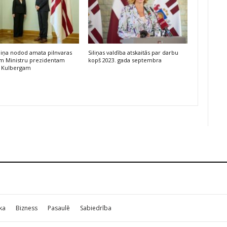
iliņa nodod amata pilnvaras
Siliņas valdība atskaitās par darbu
am Ministru prezidentam
kopš 2023. gada septembra
 Kulbergam
ika
Bizness
Pasaulē
Sabiedrība