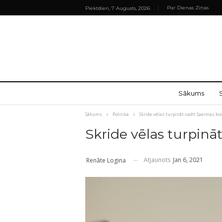
Par Dienas Ziņas
Piektdien, 7 Augusts, 2026
Sākums
Sākums
Politika
Skride vēlas turpināt vadīt Saeimas ko
Skride vēlas turpinā
Atjaunots
Jan 6, 2021
Renāte Logina