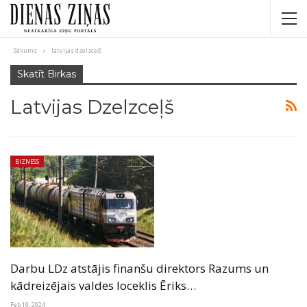
Sākums
latvijas dzelzceļš
Skatīt Birkas
Latvijas Dzelzceļš
BIZNESS
Darbu LDz atstājis finanšu direktors Razums un
kādreizējais valdes loceklis Ēriks…
Feb 19, 2024