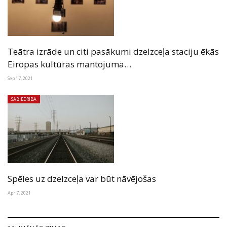
Teātra izrāde un citi pasākumi dzelzceļa staciju ēkās
Eiropas kultūras mantojuma…
Sep 17, 2021
SABIEDRĪBA
Spēles uz dzelzceļa var būt nāvējošas
Apr 7, 2021