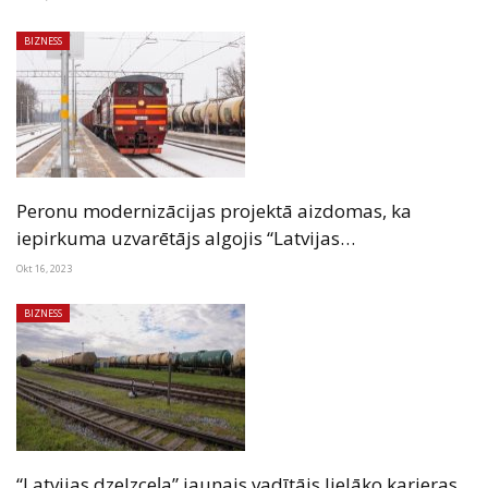
BIZNESS
Peronu modernizācijas projektā aizdomas, ka
iepirkuma uzvarētājs algojis “Latvijas…
Okt 16, 2023
BIZNESS
“Latvijas dzelzceļa” jaunais vadītājs lielāko karjeras