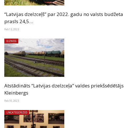
“Latvijas dzelzceļš” par 2022. gadu no valsts budžeta
prasīs 24,5…
Feb 13, 2023
BIZNESS
Atstādināts “Latvijas dzelzceļa” valdes priekšsēdētājs
Kleinbergs
Feb 10, 2023
UNCATEGORIZED