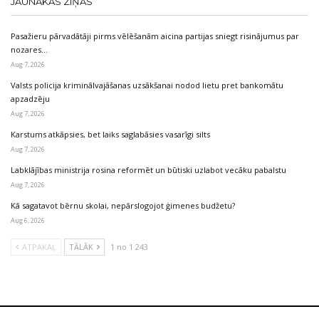
JAUNĀKĀS ZIŅAS
Pasažieru pārvadātāji pirms vēlēšanām aicina partijas sniegt risinājumus par
nozares…
Aug 7, 2026
Valsts policija kriminālvajāšanas uzsākšanai nodod lietu pret bankomātu
apzadzēju
Aug 7, 2026
Karstums atkāpsies, bet laiks saglabāsies vasarīgi silts
Aug 7, 2026
Labklājības ministrija rosina reformēt un būtiski uzlabot vecāku pabalstu
Aug 7, 2026
Kā sagatavot bērnu skolai, nepārslogojot ģimenes budžetu?
Aug 6, 2026
ATPAKAĻ
TĀLĀK
1 no 1 243