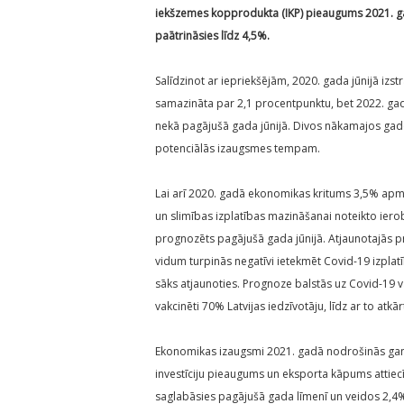
iekšzemes kopprodukta (IKP) pieaugums 2021. g
paātrināsies līdz 4,5%.
Salīdzinot ar iepriekšējām, 2020. gada jūnijā 
samazināta par 2,1 procentpunktu, bet 2022. g
nekā pagājušā gada jūnijā. Divos nākamajos ga
potenciālās izaugsmes tempam.
Lai arī 2020. gadā ekonomikas kritums 3,5% apm
un slimības izplatības mazināšanai noteikto ie
prognozēts pagājušā gada jūnijā. Atjaunotajās p
vidum turpinās negatīvi ietekmēt Covid-19 izplatī
sāks atjaunoties. Prognoze balstās uz Covid-19 v
vakcinēti 70% Latvijas iedzīvotāju, līdz ar to at
Ekonomikas izaugsmi 2021. gadā nodrošinās ga
investīciju pieaugums un eksporta kāpums attie
saglabāsies pagājušā gada līmenī un veidos 2,