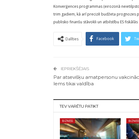
Konverģences programmas (eirozonā neietilpstoš
trim gadiem, kā arī precizē budžeta prognozes 
publisko finanšu stāvokli un atbilstību ES fiskālā
Facebook
Tw
Dalīties
IEPRIEKŠĒJAIS
Par atsevišķu amatpersonu vakcināc
lems tikai valdība
TEV VARĒTU PATIKT
BIZNESS
BIZNES