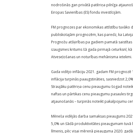
nodrošinās gan privātā patēriņa pilnīga atjaunošan
Eiropas Savienības (ES) fondu investīcijām.
FM prognozes par ekonomikas attīstību tuvāko div
publiskotajām prognozēm, kas paredz, ka Latvija
Prognožu atšķirības pa gadiem pamatā saistītas 
izaugsmes kritums šā gada pirmajā ceturksnī, kā 
Atveseļošanas un noturības mehānisma ietekmi.
Gada vidējo inflāciju 2021. gadam FM prognozē 1,
inflācija turpinās paaugstināties, sasniedzot 2,0%
Straujāku patēriņa cenu pieaugumu šogad noteik
naftas un pārtikas cenu pieaugumu pasaules tirg
atjaunošanās – turpinās noteikt pakalpojumu ce
Mēneša vidējās darba samaksas pieaugums 2021. 
5,0% un šādā produktivitātes pieaugumam tuvā lī
līmenis, pēc visai mērenā pieauguma 2020. gadā,