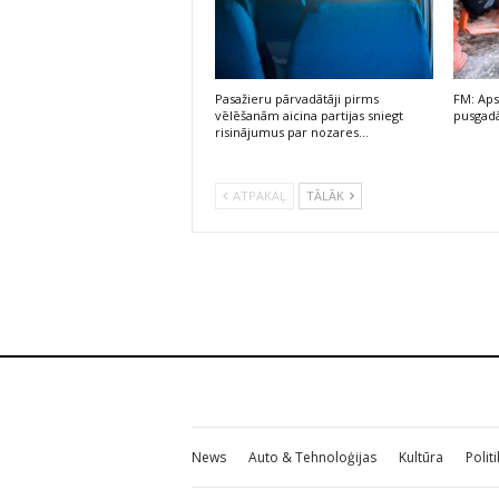
Pasažieru pārvadātāji pirms
FM: Aps
vēlēšanām aicina partijas sniegt
pusgadā
risinājumus par nozares…
ATPAKAĻ
TĀLĀK
News
Auto & Tehnoloģijas
Kultūra
Polit