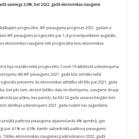
adā sasniegs 3,0%, bet 2022. gadā ekonomikas izaugsme
izstrādātajām prognozēm, IKP pieauguma prognoze 2021. gadam ir
adam IKP pieaugums prognozēts par 1,4 procentpunktiem augstāks
dos ekonomikas izaugsme tiek prognozēta tuvu ekonomikas
ērā bija mazāks nekā prognozēts, Covid-19 atkārtotā uzliesmojuma
robežojumu dēļ IKP pieaugums 2021. gadā būs zemāks nekā
rognozēs pieņemts, ka ekonomikas attīstību vēl līdz pat 2021. gada
ba, bet pēc tam, atceļot lielāko daļu ierobežojumu, izaugsme strauji
akcinācijas plānu, kas paredz, ka līdz šā gada vasaras beigām būs
kārtots slimības uzliesmojums 2021. gada rudenī nav sagaidāms.
n privātā patēriņa pieauguma atjaunošanās 4% apmērā, gan
cīgi par 4,1% un 4,3%, kamēr sabiedriskā patēriņa pieaugums
4%. Tālāku ekonomiskās izaugsmes paātrināšanos 2022. gadā