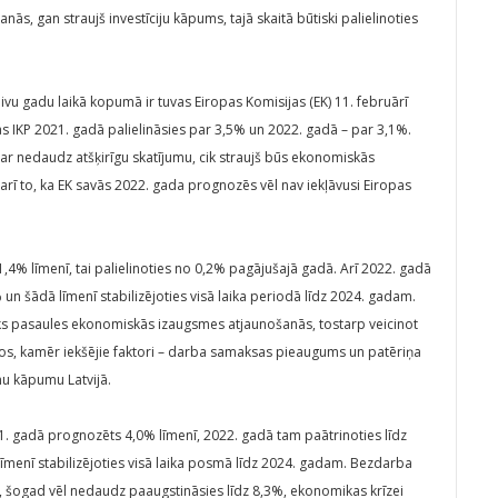
ās, gan straujš investīciju kāpums, tajā skaitā būtiski palielinoties
u gadu laikā kopumā ir tuvas Eiropas Komisijas (EK) 11. februārī
s IKP 2021. gadā palielināsies par 3,5% un 2022. gadā – par 3,1%.
ar nedaudz atšķirīgu skatījumu, cik straujš būs ekonomiskās
arī to, ka EK savās 2022. gada prognozēs vēl nav iekļāvusi Eiropas
4% līmenī, tai palielinoties no 0,2% pagājušajā gadā. Arī 2022. gadā
 un šādā līmenī stabilizējoties visā laika periodā līdz 2024. gadam.
s pasaules ekonomiskās izaugsmes atjaunošanās, tostarp veicinot
os, kamēr iekšējie faktori – darba samaksas pieaugums un patēriņa
nu kāpumu Latvijā.
gadā prognozēts 4,0% līmenī, 2022. gadā tam paātrinoties līdz
menī stabilizējoties visā laika posmā līdz 2024. gadam. Bezdarba
 šogad vēl nedaudz paaugstināsies līdz 8,3%, ekonomikas krīzei