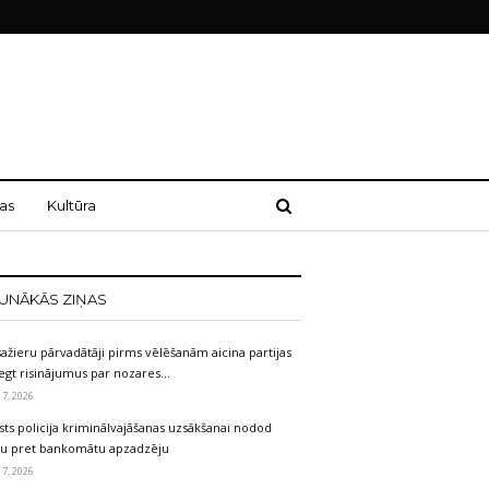
as
Kultūra
UNĀKĀS ZIŅAS
ažieru pārvadātāji pirms vēlēšanām aicina partijas
egt risinājumus par nozares…
 7, 2026
sts policija kriminālvajāšanas uzsākšanai nodod
etu pret bankomātu apzadzēju
 7, 2026