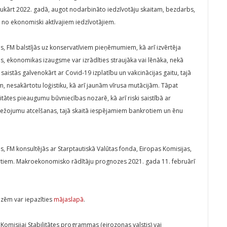
avukārt 2022. gadā, augot nodarbināto iedzīvotāju skaitam, bezdarbs,
no ekonomiski aktīvajiem iedzīvotājiem.
 FM balstījās uz konservatīviem pieņēmumiem, kā arī izvērtēja
ies, ekonomikas izaugsme var izrādīties straujāka vai lēnāka, nekā
aistās galvenokārt ar Covid-19 izplatību un vakcinācijas gaitu, tajā
, nesakārtotu loģistiku, kā arī jaunām vīrusa mutācijām. Tāpat
vitātes pieaugumu būvniecības nozarē, kā arī riski saistībā ar
žojumu atcelšanas, tajā skaitā iespējamiem bankrotiem un ēnu
 FM konsultējās ar Starptautiskā Valūtas fonda, Eiropas Komisijas,
ertiem. Makroekonomisko rādītāju prognozes 2021. gada 11. februārī
zēm var iepazīties
mājaslapā
.
s Komisijai Stabilitātes programmas (eirozonas valstis) vai