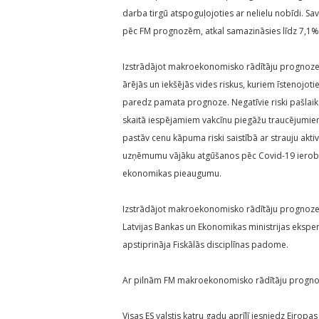
darba tirgū atspoguļojoties ar nelielu nobīdi. S
pēc FM prognozēm, atkal samazināsies līdz 7,1% 
Izstrādājot makroekonomisko rādītāju prognozes,
ārējās un iekšējās vides riskus, kuriem īstenojot
paredz pamata prognoze. Negatīvie riski pašlaik s
skaitā iespējamiem vakcīnu piegāžu traucējumiem
pastāv cenu kāpuma riski saistībā ar strauju akti
uzņēmumu vājāku atgūšanos pēc Covid-19 ierobe
ekonomikas pieaugumu.
Izstrādājot makroekonomisko rādītāju prognozes,
Latvijas Bankas un Ekonomikas ministrijas eksp
apstiprināja Fiskālās disciplīnas padome.
Ar pilnām FM makroekonomisko rādītāju progno
Visas ES valstis katru gadu aprīlī iesniedz Eiropa