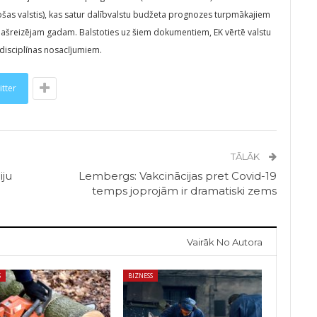
as valstis), kas satur dalībvalstu budžeta prognozes turpmākajiem
pašreizējam gadam. Balstoties uz šiem dokumentiem, EK vērtē valstu
s disciplīnas nosacījumiem.
itter
TĀLĀK
iju
Lembergs: Vakcinācijas pret Covid-19
temps joprojām ir dramatiski zems
Vairāk No Autora
S
BIZNESS