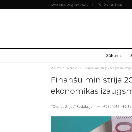
Par Dienas Ziņas
Sestdien, 8 Augusts, 2026
Sākums
Sākums
Bizness
Finanšu ministrija 2021. gadam prog
Finanšu ministrija 
ekonomikas izaugsm
Atjaunots
Feb 17
"Dienas Ziņas" Redakcija