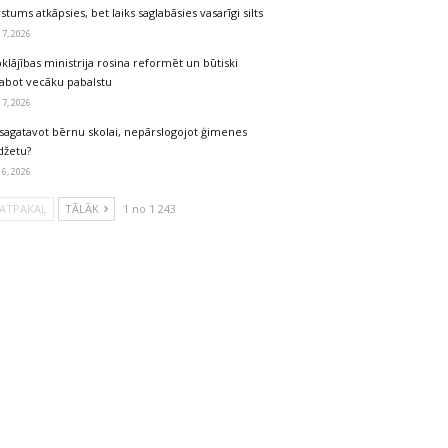
stums atkāpsies, bet laiks saglabāsies vasarīgi silts
 7, 2026
klājības ministrija rosina reformēt un būtiski
labot vecāku pabalstu
 7, 2026
sagatavot bērnu skolai, nepārslogojot ģimenes
džetu?
 6, 2026
ATPAKAĻ
TĀLĀK
1 no 1 243