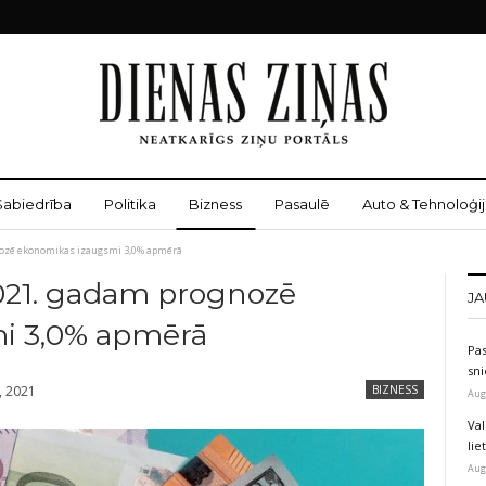
Sabiedrība
Politika
Bizness
Pasaulē
Auto & Tehnoloģij
nozē ekonomikas izaugsmi 3,0% apmērā
2021. gadam prognozē
JA
i 3,0% apmērā
Pas
sni
, 2021
BIZNESS
Aug
Val
li
Aug