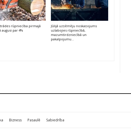
trādes rūpniecība pirmajā
Jūlijā uzņēmēju noskaņojums
 augusi par 4%
uzlabojies rūpniecībā,
mazumtirdzniecībā un
pakalpojumu…
ika
Bizness
Pasaulē
Sabiedrība