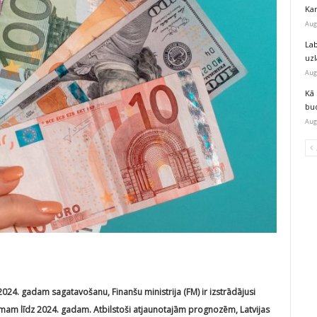
Kar
Aug
Lab
uz
Aug
Kā 
bu
Aug
024. gadam sagatavošanu, Finanšu ministrija (FM) ir izstrādājusi
am līdz 2024. gadam. Atbilstoši atjaunotajām prognozēm, Latvijas