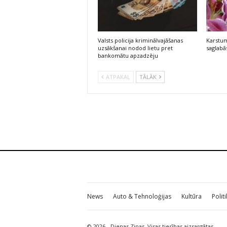
Valsts policija kriminālvajāšanas
Karstum
uzsākšanai nodod lietu pret
saglabās
bankomātu apzadzēju
ATPAKAĻ
TĀLĀK
News
Auto & Tehnoloģijas
Kultūra
Polit
© 2026 - Dienas Ziņas. Visas tiesības aizsargātas.