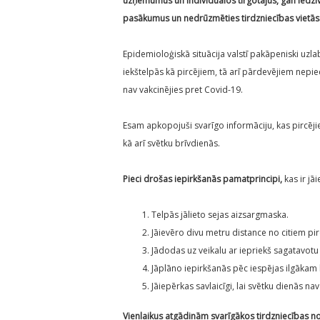
uzņēmumus un individuālos tirgotājus, gan iedzīvo
pasākumus un nedrūzmēties tirdzniecības vietās
Epidemioloģiskā situācija valstī pakāpeniski uzla
iekštelpās kā pircējiem, tā arī pārdevējiem nepiec
nav vakcinējies pret Covid-19.
Esam apkopojuši svarīgo informāciju, kas pircēji
kā arī svētku brīvdienās.
Pieci drošas iepirkšanās pamatprincipi,
kas ir jā
Telpās jālieto sejas aizsargmaska.
Jāievēro divu metru distance no citiem pir
Jādodas uz veikalu ar iepriekš sagatavotu
Jāplāno iepirkšanās pēc iespējas ilgākam
Jāiepērkas savlaicīgi, lai svētku dienās na
Vienlaikus atgādinām svarīgākos tirdzniecības no