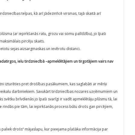
rdzniecības telpas, kā arī jādezinficē virsmas, tajā skaitā arī
lūsma (ar iepirkšanās ratu, grozu vai somu palīdzību), jo īpaši
maksimālais pircēju skaits.
lietotu sejas aizsargmaskas un ievērotu distanci.
gadatirgos, ielu tirdzniecībā –apmeklētājiem un tirgotājiem vairs nav
tni izturēties pret drošības pasākumiem, kas saglabāti ar mērķi
 veikalu darbiniekiem. Savukārt tirdzniecības nozares uzņēmumiem un
 svētku brīvdienās jo īpaši svarīgi ir vadīt apmeklētāju plūsmu tā, lai
e rindās pie tām, lai iepirkšanās process būtu drošs gan pircējiem,
paliek drošs” mājaslapu, kur pieejama plašāka informācija par