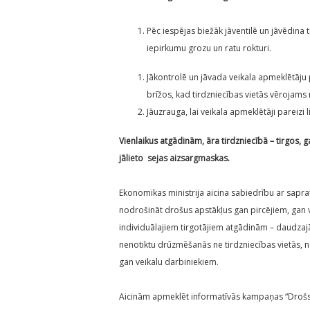
Pēc iespējas biežāk jāventilē un jāvēdina ti
iepirkumu grozu un ratu rokturi.
Jākontrolē un jāvada veikala apmeklētāju p
brīžos, kad tirdzniecības vietās vērojams 
Jāuzrauga, lai veikala apmeklētāji pareizi 
Vienlaikus atgādinām, āra tirdzniecībā – tirgos, 
jālieto sejas aizsargmaskas.
Ekonomikas ministrija aicina sabiedrību ar sapra
nodrošināt drošus apstākļus gan pircējiem, gan
individuālajiem tirgotājiem atgādinām – daudzajās
nenotiktu drūzmēšanās ne tirdzniecības vietās, n
gan veikalu darbiniekiem.
Aicinām apmeklēt informatīvās kampaņas “Drošs 