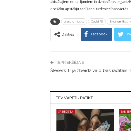
aktuālajiem nosacījumiem tirdzniecības organizēš
drošāku apstākļu radīšanai tirdzniecības vietās.
aizsargmaska
Covid-19
Ekonomikas mi
Facebook
Tw
Dalīties
IEPRIEKŠĒJAIS
Šlesers: Ir jāizbeidz valdības radītais 
TEV VARĒTU PATIKT
SABIEDRĪBA
SABIED