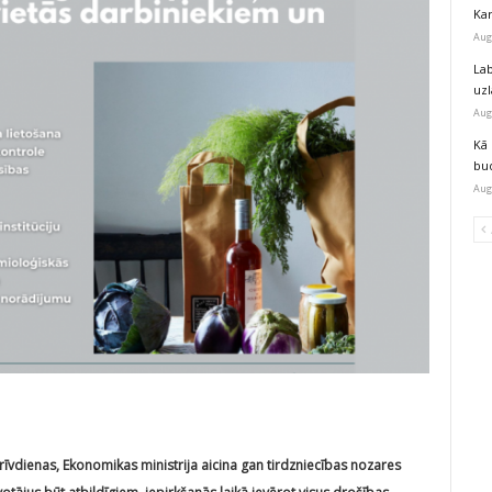
Kar
Aug
Lab
uz
Aug
Kā 
bu
Aug
vdienas, Ekonomikas ministrija aicina gan tirdzniecības nozares