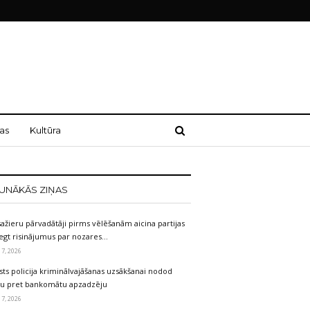
as
Kultūra
UNĀKĀS ZIŅAS
ažieru pārvadātāji pirms vēlēšanām aicina partijas
egt risinājumus par nozares…
 7, 2026
sts policija kriminālvajāšanas uzsākšanai nodod
etu pret bankomātu apzadzēju
 7, 2026