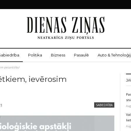
Sabiedrība
Politika
Bizness
Pasaulē
Auto & Tehnoloģij
sim piesardzību!
ētkiem, ievērosim
JA
Pas
sni
21
SABIEDRĪBA
Aug
Val
li
Aug