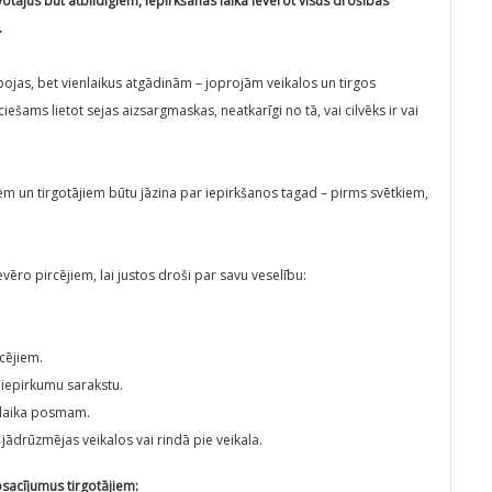
tājus būt atbildīgiem, iepirkšanās laikā ievērot visus drošības
.
bojas, bet vienlaikus atgādinām – joprojām veikalos un tirgos
iešams lietot sejas aizsargmaskas, neatkarīgi no tā, vai cilvēks ir vai
em un tirgotājiem būtu jāzina par iepirkšanos tagad – pirms svētkiem,
ievēro pircējiem, lai justos droši par savu veselību:
cējiem.
 iepirkumu sarakstu.
 laika posmam.
v jādrūzmējas veikalos vai rindā pie veikala.
sacījumus tirgotājiem: