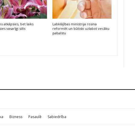
s atkāpsies, bet laiks
Labklājības ministrija rosina
ies vasarīgi silts
reformēt un būtiski uzlabot vecāku
pabalstu
ika
Bizness
Pasaulē
Sabiedrība