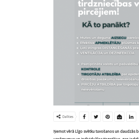
Dalīties
Ņemot vērā Līgo svētku tuvošanos un daudzās brī