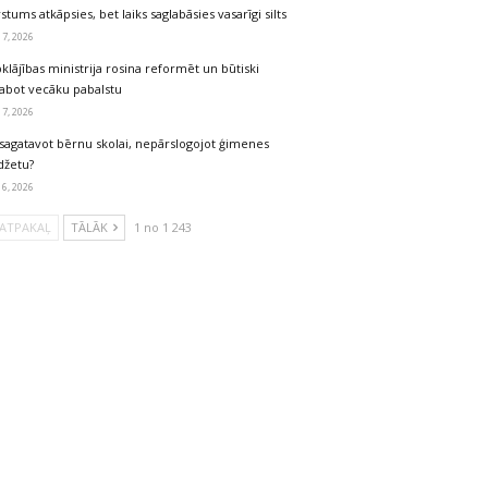
stums atkāpsies, bet laiks saglabāsies vasarīgi silts
 7, 2026
klājības ministrija rosina reformēt un būtiski
labot vecāku pabalstu
 7, 2026
sagatavot bērnu skolai, nepārslogojot ģimenes
džetu?
 6, 2026
ATPAKAĻ
TĀLĀK
1 no 1 243