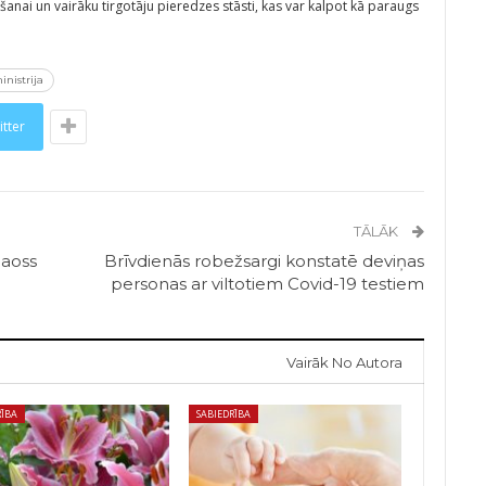
anai un vairāku tirgotāju pieredzes stāsti, kas var kalpot kā paraugs
nistrija
itter
TĀLĀK
haoss
Brīvdienās robežsargi konstatē deviņas
personas ar viltotiem Covid-19 testiem
Vairāk No Autora
RĪBA
SABIEDRĪBA