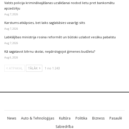
Valsts policija kriminālvajāšanas uzsākšanai nodod lietu pret bankomātu
apzadzēju
Aug 7, 2026
Karstums atkāpsies, bet laiks saglabāsies vasarīgi silts
Aug 7, 2026
Labklājības ministrija rosina reformēt un būtiski uzlabot vecāku pabalstu
Aug 7, 2026
Kā sagatavot bērnu skolai, nepārslogojot ģimenes budžetu?
Aug 6, 2026
ATPAKAĻ
TĀLĀK
1 no 1 243
News
Auto & Tehnoloģijas
Kultūra
Politika
Bizness
Pasaulē
Sabiedrība