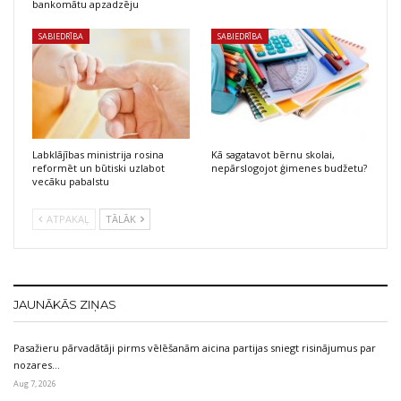
bankomātu apzadzēju
SABIEDRĪBA
SABIEDRĪBA
Labklājības ministrija rosina
Kā sagatavot bērnu skolai,
reformēt un būtiski uzlabot
nepārslogojot ģimenes budžetu?
vecāku pabalstu
ATPAKAĻ
TĀLĀK
JAUNĀKĀS ZIŅAS
Pasažieru pārvadātāji pirms vēlēšanām aicina partijas sniegt risinājumus par
nozares…
Aug 7, 2026