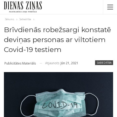
Sākums
Sabiedrība
Brīvdienās robežsargi konstatē
deviņas personas ar viltotiem
Covid-19 testiem
Atjaunots
Jūn 21, 2021
SABIEDRĪBA
Publicitātes Materiāls