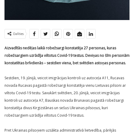
Dalīties
Aizvadītās nedēļas laikā robežsargi konstatēja 27 personas, kuras
robežsargiem uzrādīja viltotus Covid-19 testus. Deviņas no šīm personām
konstatētas brīvdienās – sestdien viena, bet svētdien astoņas personas.
Sestdien, 19. jūnijā, veicot imigrācijas kontroli uz autoceļa A11, Rucavas
novada Rucavas pagastā robežsargi konstatēja vienu Lietuvas pilsoni ar
viltotu Covid-19 testu. Savukārt svētdien, 20. jūnijā, veicot imigrācijas
kontroli uz autoceļa A7, Bauskas novada Brunavas pagastā robežsargi
konstatēja divus Kirgizstānas un sešus Ukrainas pilsoņus, kuri
robežsargiem uzrādīja viltotus Covid-19 testus.
Pret Ukrainas pilsoņiem uzsākta administratīvā lietvedība, pārējās