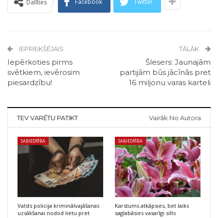
Facebook
Twitter
Dalīties
IEPRIEKŠĒJAIS
TĀLĀK
Iepērkoties pirms
Šlesers: Jaunajām
svētkiem, ievērosim
partijām būs jācīnās pret
piesardzību!
16 miljonu varas karteli
TEV VARĒTU PATIKT
Vairāk No Autora
SABIEDRĪBA
SABIEDRĪBA
Valsts policija kriminālvajāšanas
Karstums atkāpsies, bet laiks
uzsākšanai nodod lietu pret
saglabāsies vasarīgi silts