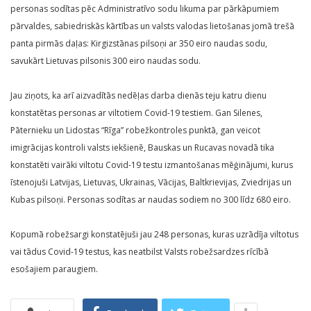
personas sodītas pēc Administratīvo sodu likuma par pārkāpumiem
pārvaldes, sabiedriskās kārtības un valsts valodas lietošanas jomā trešā
panta pirmās daļas: Kirgizstānas pilsoņi ar 350 eiro naudas sodu,
savukārt Lietuvas pilsonis 300 eiro naudas sodu.
Jau ziņots, ka arī aizvadītās nedēļas darba dienās teju katru dienu
konstatētas personas ar viltotiem Covid-19 testiem. Gan Silenes,
Pāternieku un Lidostas “Rīga” robežkontroles punktā, gan veicot
imigrācijas kontroli valsts iekšienē, Bauskas un Rucavas novadā tika
konstatēti vairāki viltotu Covid-19 testu izmantošanas mēģinājumi, kurus
īstenojuši Latvijas, Lietuvas, Ukrainas, Vācijas, Baltkrievijas, Zviedrijas un
Kubas pilsoņi. Personas sodītas ar naudas sodiem no 300 līdz 680 eiro.
Kopumā robežsargi konstatējuši jau 248 personas, kuras uzrādīja viltotus
vai tādus Covid-19 testus, kas neatbilst Valsts robežsardzes rīcībā
esošajiem paraugiem.