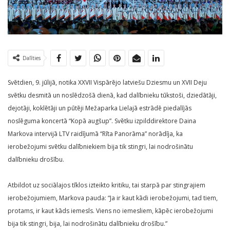
Dalīties
Svētdien, 9. jūlijā, notika XXVII Vispārējo latviešu Dziesmu un XVII Deju
svētku desmitā un noslēdzošā dienā, kad dalībnieku tūkstoši, dziedātāji,
dejotāji, koklētāji un pūtēji Mežaparka Lielajā estrādē piedalījās
noslēguma koncertā “Kopā augšup”. Svētku izpilddirektore Daina
Markova intervijā LTV raidījumā “Rīta Panorāma” norādīja, ka
ierobežojumi svētku dalībniekiem bija tik stingri, lai nodrošinātu
dalībnieku drošību.
Atbildot uz sociālajos tīklos izteikto kritiku, tai starpā par stingrajiem
ierobežojumiem, Markova pauda: “Ja ir kaut kādi ierobežojumi, tad tiem,
protams, ir kaut kāds iemesls. Viens no iemesliem, kāpēc ierobežojumi
bija tik stingri, bija, lai nodrošinātu dalībnieku drošību.”