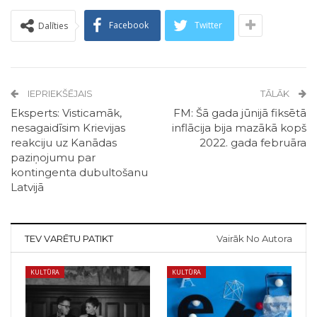
Facebook
Twitter
Dalīties
IEPRIEKŠĒJAIS
TĀLĀK
Eksperts: Visticamāk,
FM: Šā gada jūnijā fiksētā
nesagaidīsim Krievijas
inflācija bija mazākā kopš
reakciju uz Kanādas
2022. gada februāra
paziņojumu par
kontingenta dubultošanu
Latvijā
TEV VARĒTU PATIKT
Vairāk No Autora
KULTŪRA
KULTŪRA