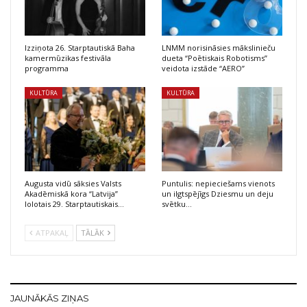
Izziņota 26. Starptautiskā Baha
LNMM norisināsies mākslinieču
kamermūzikas festivāla
dueta “Poētiskais Robotisms”
programma
veidota izstāde “AERO”
KULTŪRA
KULTŪRA
Augusta vidū sāksies Valsts
Puntulis: nepieciešams vienots
Akadēmiskā kora “Latvija”
un ilgtspējīgs Dziesmu un deju
lolotais 29. Starptautiskais…
svētku…
ATPAKAĻ
TĀLĀK
JAUNĀKĀS ZIŅAS