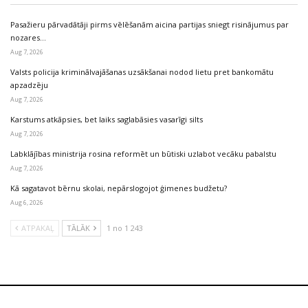
Pasažieru pārvadātāji pirms vēlēšanām aicina partijas sniegt risinājumus par
nozares…
Aug 7, 2026
Valsts policija kriminālvajāšanas uzsākšanai nodod lietu pret bankomātu
apzadzēju
Aug 7, 2026
Karstums atkāpsies, bet laiks saglabāsies vasarīgi silts
Aug 7, 2026
Labklājības ministrija rosina reformēt un būtiski uzlabot vecāku pabalstu
Aug 7, 2026
Kā sagatavot bērnu skolai, nepārslogojot ģimenes budžetu?
Aug 6, 2026
ATPAKAĻ
TĀLĀK
1 no 1 243