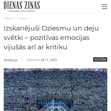
Sākums
Kultūra
Izskanējuši Dziesmu un deju
svētki – pozitīvas emocijas
vijušās arī ar kritiku
Atjaunots
Jūl 11, 2023
KULTŪRA
Redakcija