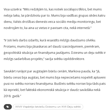
Viņa uzsvēra: “Mēs redzējām to, kas notiek sociālajos tīklos, bet mums
nebija laika, lai pārdzīvotu par to. Mums bija vadības grupas sēdes katru
dienu, Valsts drošības dienests veica sociālo mediju monitoringu, bet
novērojām to, ka aina uz vietas ir pavisam cita, nekā internetā.”
“Ir ļoti liels darbs izdarīts, kurā iesaistīts milzīgs daudzums cilvēku.
Protams, mums bija jāsaskaras arī daudz izaicinājumiem, piemēram,
ģeopolitiskā situācija un finansējuma jautājums. Dziesmu un deju svētki ir
milzīgs sadarbības projekts,” sacīja svētku izpilddirektore.
Savukārt runājot par augstajām biļešu cenām, Markova pauda, ka “jā,
biļešu cenas bija augstas, bet mums bija nepieciešams nopelnīt aptuveni
pusi no svētku norises finansējuma. Budžets svētku norisei bija tāds pats
kā iepriekš, bet faktiskā ekonomiskā situācija ir daudz savādāka nekā
2018. gadā.”
XXVII Vispārējo latviešu Dziesmu un XVII Deju svētki