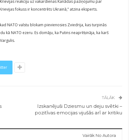
 Krievijas reakciju uz vakardienas Kanādas paziņojumu par
Krievijas fokuss ir koncentrēts Ukrainā,” atzina eksperts.
, kad NATO valstu blokam pievienosies Zviedrija, kas turpinās
tādu kā NATO ezeru. Es domāju, ka Putins neaprēķināja, ka karš
Vargulis.
itter
TĀLĀK
s
Izskanējuši Dziesmu un deju svētki –
pozitīvas emocijas vijušās arī ar kritiku
Vairāk No Autora