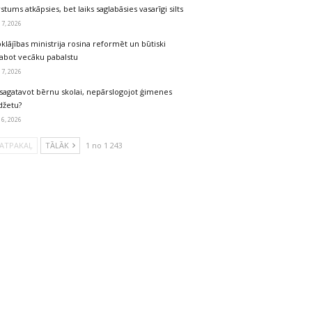
stums atkāpsies, bet laiks saglabāsies vasarīgi silts
 7, 2026
klājības ministrija rosina reformēt un būtiski
labot vecāku pabalstu
 7, 2026
sagatavot bērnu skolai, nepārslogojot ģimenes
džetu?
 6, 2026
ATPAKAĻ
TĀLĀK
1 no 1 243