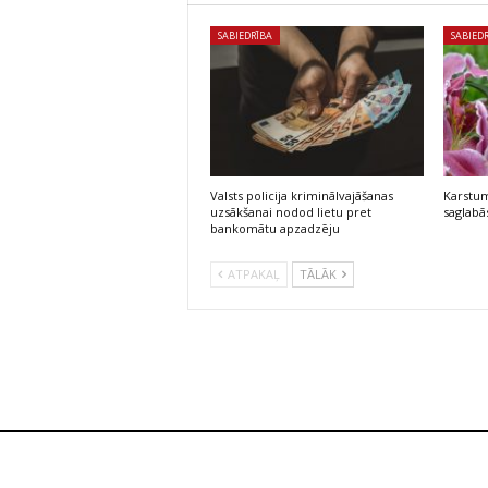
SABIEDRĪBA
SABIED
Valsts policija kriminālvajāšanas
Karstum
uzsākšanai nodod lietu pret
saglabās
bankomātu apzadzēju
ATPAKAĻ
TĀLĀK