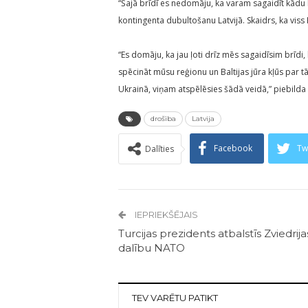
“Šajā brīdī es nedomāju, ka varam sagaidīt kādu
kontingenta dubultošanu Latvijā. Skaidrs, ka viss 
“Es domāju, ka jau ļoti drīz mēs sagaidīsim brīdi
spēcināt mūsu reģionu un Baltijas jūra kļūs par 
Ukrainā, viņam atspēlēsies šādā veidā,” piebilda 
drošība
Latvija
Facebook
Tw
Dalīties
IEPRIEKŠĒJAIS
Turcijas prezidents atbalstīs Zviedrija
dalību NATO
TEV VARĒTU PATIKT