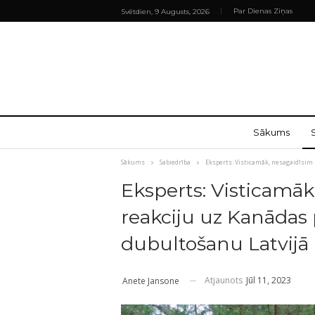
Par Dienas Ziņas
Svētdien, 9 Augusts, 2026
Sākums
Sākums
Sabiedrība
Eksperts: Visticamāk, nesagaidīsim
Eksperts: Visticamāk
reakciju uz Kanādas
dubultošanu Latvijā
Atjaunots
Jūl 11, 2023
Anete Jansone