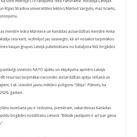
 Kā šorīt intervijā LTV raidījumā “Rīta Panorāma” norādīja Latvijas
 un Rīgas Stradiņa universitātes lektors Mārtiņš Vargulis, maz ticams,
paziņojumu.
zības ministre Ināra Mūrniece un Kanādas aizsardzības ministre Anita
stīja ceļa karti, iezīmējot jau sasniegto, kā arī nosakot turpmākos
nes kaujas grupas Latvijā palielināšanu no bataljona līdz brigādes
ts pastāvīgi izvietoto NATO spēku un ekipējuma apmērs Latvijā.
ldīt resursus turpmākai nacionālo aizsardzības spēju celšanā un
m, t.sk. izveidot jaunu militāro poligonu “Sēlija”. Plānots, ka
z 2026. gadam.
s plānu ieviešana jau ir redzama, piemēram, vakardienas Kanādas
ildu brigādes nosūtīšanu Lietuvā: “Būtiski jautājumi ir arī par gaisa
.”