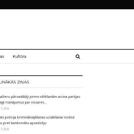
as
Kultūra
UNĀKĀS ZIŅAS
ažieru pārvadātāji pirms vēlēšanām aicina partijas
egt risinājumus par nozares…
 7, 2026
sts policija kriminālvajāšanas uzsākšanai nodod
etu pret bankomātu apzadzēju
 7, 2026