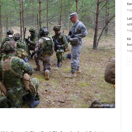
Kar
Aug
Lab
uz
Aug
Kā 
bu
Aug
Latvijas armija