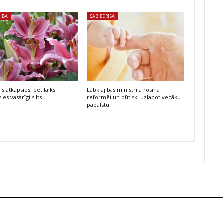
RĪBA
SABIEDRĪBA
s atkāpsies, bet laiks
Labklājības ministrija rosina
ies vasarīgi silts
reformēt un būtiski uzlabot vecāku
pabalstu