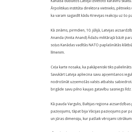
Kanāda dubultos Latvijā izvietoto karavīru skaitu.
Ārpolitikas institūta direktora vietnieks, pētnieks
ka varam sagaidīt kādu Krievijas reakciju uz šo 
Kā zināms, pirmdien, 10. jūlijā, Latvijas aizsard
Ananda (Anita Anand) Ādažu militārajā bāzē parak
soļus Kanādas vadītās NATO paplašinātās klātbūt
līmenim.
Ceļa karte nosaka, ka pakāpeniski tiks palielinā
Savukārt Latvija apliecina savu apņemšanos iegu
nodrošināt uzņemošās valsts atbalstu sabiedrotajie
brigāde savu pilno kaujas gatavību sasniegs līd
Kā pauda Vargulis, Baltijas reģiona aizsardzība
paziņojums, tāpat bija Vācijas paziņojums par pap
un jūras dimensiju, kur pašlaik vērojami iztrūkumi