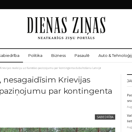
Sabiedrība
Politika
Bizness
Pasaulē
Auto & Tehnoloģij
 Krievijas reakciju uz Kanādas paziņojumu par kontingenta dubultošanu Latvijā
, nesagaidīsim Krievijas
JA
 paziņojumu par kontingenta
Pas
sni
Aug
Val
SABIEDRĪBA
li
Aug