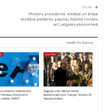
TĀLĀK
Ministru prezidente: iekšējai un ārējai
drošībai piešķirtie papildu līdzekļi nonāks
arī Latgales ekonomikā
Vairāk No Autora
RA
KULTŪRA
risināsies mākslinieču
Augusta vidū sāksies Valsts
Poētiskais Robotisms”
Akadēmiskā kora “Latvija” lolotais 29.
 izstāde “AERO”
Starptautiskais…