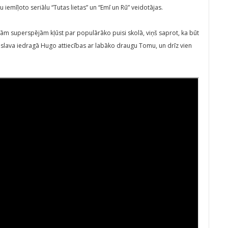
iemīļoto seriālu “Tutas lietas” un “Emī un Rū” veidotājas.
vām superspējām kļūst par populārāko puisi skolā, viņš saprot, ka būt
slava iedragā Hugo attiecības ar labāko draugu Tomu, un drīz vien