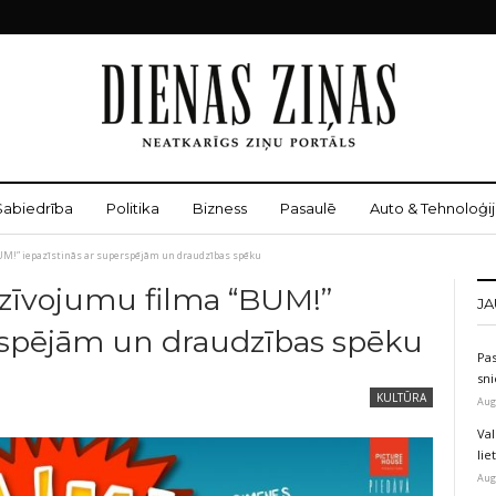
Sabiedrība
Politika
Bizness
Pasaulē
Auto & Tehnoloģij
UM!” iepazīstinās ar superspējām un draudzības spēku
zīvojumu filma “BUM!”
JA
erspējām un draudzības spēku
Pas
sni
KULTŪRA
Aug
Val
li
Aug