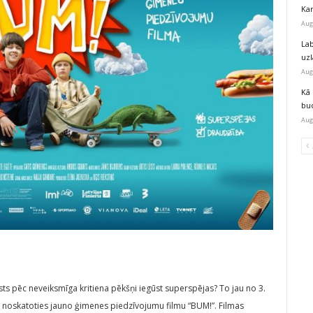
Kar
Aug
Lab
uz
Aug
Kā 
bu
Aug
sts pēc neveiksmīga kritiena pēkšņi iegūst superspējas? To jau no 3.
ā, noskatoties jauno ģimenes piedzīvojumu filmu “BUM!”. Filmas