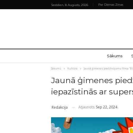
Par Dienas Ziņas
Sestdien, 8 Augusts, 2026
Sākums
Sākums
Kultūra
Jaunā ģimenes piedzīvojumu filma “B
Jaunā ģimenes pied
iepazīstinās ar sup
Atjaunots
Sep 22, 2024
Redakcija