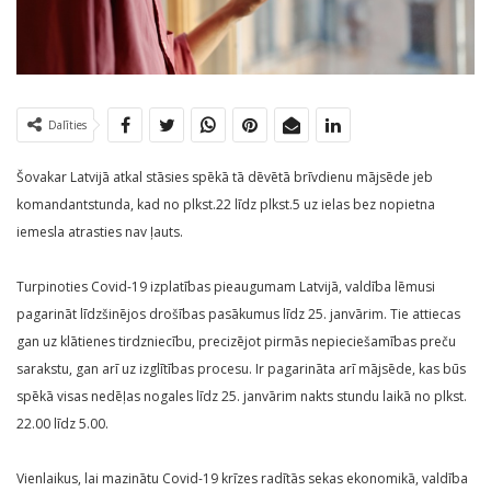
Dalīties
Šovakar Latvijā atkal stāsies spēkā tā dēvētā brīvdienu mājsēde jeb
komandantstunda, kad no plkst.22 līdz plkst.5 uz ielas bez nopietna
iemesla atrasties nav ļauts.
Turpinoties Covid-19 izplatības pieaugumam Latvijā, valdība lēmusi
pagarināt līdzšinējos drošības pasākumus līdz 25. janvārim. Tie attiecas
gan uz klātienes tirdzniecību, precizējot pirmās nepieciešamības preču
sarakstu, gan arī uz izglītības procesu. Ir pagarināta arī mājsēde, kas būs
spēkā visas nedēļas nogales līdz 25. janvārim nakts stundu laikā no plkst.
22.00 līdz 5.00.
Vienlaikus, lai mazinātu Covid-19 krīzes radītās sekas ekonomikā, valdība