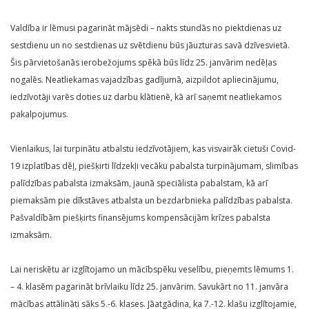
Valdība ir lēmusi pagarināt mājsēdi – nakts stundās no piektdienas uz
sestdienu un no sestdienas uz svētdienu būs jāuzturas savā dzīvesvietā.
Šis pārvietošanās ierobežojums spēkā būs līdz 25. janvārim nedēļas
nogalēs. Neatliekamas vajadzības gadījumā, aizpildot apliecinājumu,
iedzīvotāji varēs doties uz darbu klātienē, kā arī saņemt neatliekamos
pakalpojumus.
Vienlaikus, lai turpinātu atbalstu iedzīvotājiem, kas visvairāk cietuši Covid-
19 izplatības dēļ, piešķirti līdzekļi vecāku pabalsta turpinājumam, slimības
palīdzības pabalsta izmaksām, jaunā speciālista pabalstam, kā arī
piemaksām pie dīkstāves atbalsta un bezdarbnieka palīdzības pabalsta.
Pašvaldībām piešķirts finansējums kompensācijām krīzes pabalsta
izmaksām.
Lai neriskētu ar izglītojamo un mācībspēku veselību, pieņemts lēmums 1.
– 4. klasēm pagarināt brīvlaiku līdz 25. janvārim. Savukārt no 11. janvāra
mācības attālināti sāks 5.-6. klases. Jāatgādina, ka 7.-12. klašu izglītojamie,