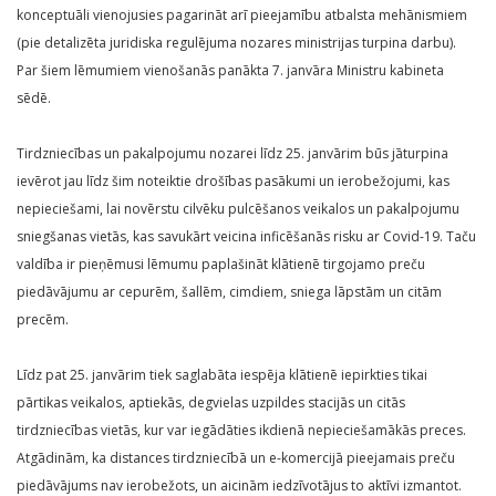
konceptuāli vienojusies pagarināt arī pieejamību atbalsta mehānismiem
(pie detalizēta juridiska regulējuma nozares ministrijas turpina darbu).
Par šiem lēmumiem vienošanās panākta 7. janvāra Ministru kabineta
sēdē.
Tirdzniecības un pakalpojumu nozarei līdz 25. janvārim būs jāturpina
ievērot jau līdz šim noteiktie drošības pasākumi un ierobežojumi, kas
nepieciešami, lai novērstu cilvēku pulcēšanos veikalos un pakalpojumu
sniegšanas vietās, kas savukārt veicina inficēšanās risku ar Covid-19. Taču
valdība ir pieņēmusi lēmumu paplašināt klātienē tirgojamo preču
piedāvājumu ar cepurēm, šallēm, cimdiem, sniega lāpstām un citām
precēm.
Līdz pat 25. janvārim tiek saglabāta iespēja klātienē iepirkties tikai
pārtikas veikalos, aptiekās, degvielas uzpildes stacijās un citās
tirdzniecības vietās, kur var iegādāties ikdienā nepieciešamākās preces.
Atgādinām, ka distances tirdzniecībā un e-komercijā pieejamais preču
piedāvājums nav ierobežots, un aicinām iedzīvotājus to aktīvi izmantot.