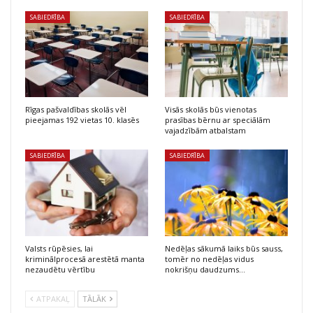
SABIEDRĪBA
SABIEDRĪBA
Rīgas pašvaldības skolās vēl
Visās skolās būs vienotas
pieejamas 192 vietas 10. klasēs
prasības bērnu ar speciālām
vajadzībām atbalstam
SABIEDRĪBA
SABIEDRĪBA
Valsts rūpēsies, lai
Nedēļas sākumā laiks būs sauss,
kriminālprocesā arestētā manta
tomēr no nedēļas vidus
nezaudētu vērtību
nokrišņu daudzums…
ATPAKAĻ
TĀLĀK