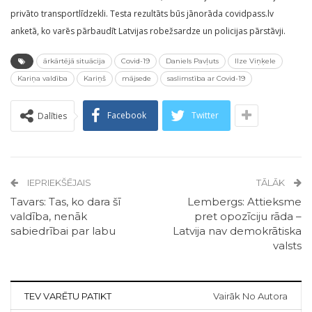
privāto transportlīdzekli. Testa rezultāts būs jānorāda covidpass.lv
anketā, ko varēs pārbaudīt Latvijas robežsardze un policijas pārstāvji.
ārkārtējā situācija
Covid-19
Daniels Pavļuts
Ilze Viņķele
Kariņa valdība
Kariņš
mājsede
saslimstība ar Covid-19
Facebook
Twitter
Dalīties
IEPRIEKŠĒJAIS
TĀLĀK
Tavars: Tas, ko dara šī
Lembergs: Attieksme
valdība, nenāk
pret opozīciju rāda –
sabiedrībai par labu
Latvija nav demokrātiska
valsts
TEV VARĒTU PATIKT
Vairāk No Autora