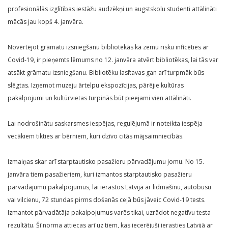
profesionālās izglītības iestāžu audzēkņi un augstskolu studenti attālināti
mācās jau kopš 4. janvāra.
Novērtējot grāmatu izsniegšanu bibliotēkās kā zemu risku inficēties ar
Covid-19, ir pieņemts lēmums no 12. janvāra atvērt bibliotēkas, lai tās var
atsākt grāmatu izsniegšanu. Bibliotēku lasītavas gan arī turpmāk būs
slēgtas. Izņemot muzeju ārtelpu ekspozīcijas, pārējie kultūras
pakalpojumi un kultūrvietas turpinās būt pieejami vien attālināti.
Lai nodrošinātu saskarsmes iespējas, regulējumā ir noteikta iespēja
vecākiem tikties ar bērniem, kuri dzīvo citās mājsaimniecībās.
Izmaiņas skar arī starptautisko pasažieru pārvadājumu jomu. No 15.
janvāra tiem pasažieriem, kuri izmantos starptautisko pasažieru
pārvadājumu pakalpojumus, lai ierastos Latvijā ar lidmašīnu, autobusu
vai vilcienu, 72 stundas pirms došanās ceļā būs jāveic Covid-19 tests.
Izmantot pārvadātāja pakalpojumus varēs tikai, uzrādot negatīvu testa
rezultātu. Šī norma attiecas arī uz tiem, kas iecerējuši ierasties Latvijā ar