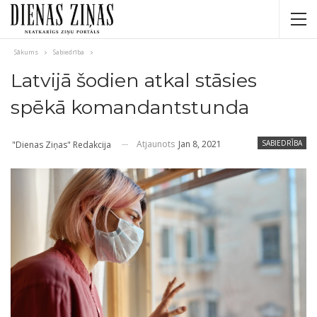
Sākums
Sabiedrība
Latvijā šodien atkal stāsies
spēkā komandantstunda
Atjaunots
Jan 8, 2021
SABIEDRĪBA
"Dienas Ziņas" Redakcija