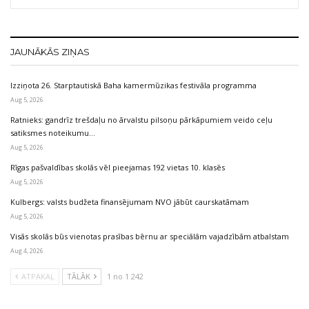
JAUNĀKĀS ZIŅAS
Izziņota 26. Starptautiskā Baha kamermūzikas festivāla programma
Aug 5, 2026
Ratnieks: gandrīz trešdaļu no ārvalstu pilsoņu pārkāpumiem veido ceļu
satiksmes noteikumu…
Aug 5, 2026
Rīgas pašvaldības skolās vēl pieejamas 192 vietas 10. klasēs
Aug 5, 2026
Kulbergs: valsts budžeta finansējumam NVO jābūt caurskatāmam
Aug 5, 2026
Visās skolās būs vienotas prasības bērnu ar speciālām vajadzībām atbalstam
Aug 4, 2026
ATPAKAĻ
TĀLĀK
1 no 1 242