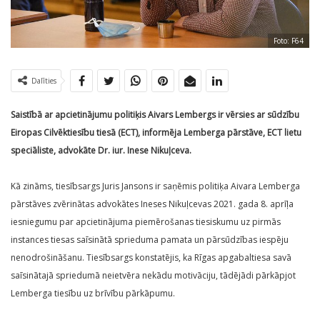
Foto: F64
Dalīties
Saistībā ar apcietinājumu politiķis Aivars Lembergs ir vērsies ar sūdzību
Eiropas Cilvēktiesību tiesā (ECT), informēja Lemberga pārstāve, ECT lietu
speciāliste, advokāte Dr. iur. Inese Nikuļceva.
Kā zināms, tiesībsargs Juris Jansons ir saņēmis politiķa Aivara Lemberga
pārstāves zvērinātas advokātes Ineses Nikuļcevas 2021. gada 8. aprīļa
iesniegumu par apcietinājuma piemērošanas tiesiskumu uz pirmās
instances tiesas saīsinātā sprieduma pamata un pārsūdzības iespēju
nenodrošināšanu. Tiesībsargs konstatējis, ka Rīgas apgabaltiesa savā
saīsinātajā spriedumā neietvēra nekādu motivāciju, tādējādi pārkāpjot
Lemberga tiesību uz brīvību pārkāpumu.