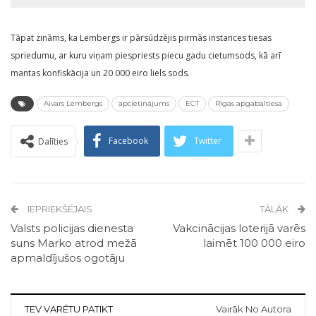
Tāpat zināms, ka Lembergs ir pārsūdzējis pirmās instances tiesas
spriedumu, ar kuru viņam piespriests piecu gadu cietumsods, kā arī
mantas konfiskācija un 20 000 eiro liels sods.
Aivars Lembergs
apcietinājums
ECT
Rīgas apgabaltiesa
Facebook
Twitter
Dalīties
IEPRIEKŠĒJAIS
TĀLĀK
Valsts policijas dienesta
Vakcinācijas loterijā varēs
suns Marko atrod mežā
laimēt 100 000 eiro
apmaldījušos ogotāju
TEV VARĒTU PATIKT
Vairāk No Autora