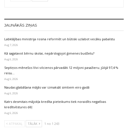
JAUNĀKĀS ZIŅAS
Labklājības ministrija rosina reformēt un būtiski uzlabot vecāku pabalstu
Aug 7, 2026
Kā sagatavot bērnu skolai, nepārslogojot ģimenes budžetu?
Aug 6, 2026
Septiņos mēnešos Vivi vilcienos pārvadāti 12 miljoni pasažieru; jūlijā 97,4 %
reisu…
Aug 6, 2026
Naudas glabāšana mājās var izmaksāt simtiem eiro gadā
Aug 6, 2026
Katrs desmitais mājokļa kredīta pieteikums tiek noraidīts negatīvas
kredītvēstures dēļ
Aug 6, 2026
ATPAKAĻ
TĀLĀK
1 no 1 243