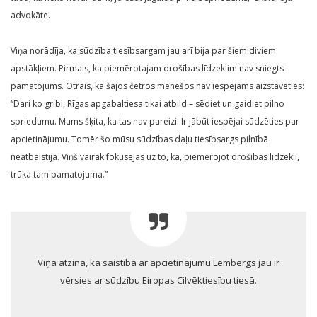
advokāte.
Viņa norādīja, ka sūdzība tiesībsargam jau arī bija par šiem diviem
apstākļiem. Pirmais, ka piemērotajam drošības līdzeklim nav sniegts
pamatojums. Otrais, ka šajos četros mēnešos nav iespējams aizstāvēties:
“Dari ko gribi, Rīgas apgabaltiesa tikai atbild – sēdiet un gaidiet pilno
spriedumu. Mums šķita, ka tas nav pareizi. Ir jābūt iespējai sūdzēties par
apcietinājumu. Tomēr šo mūsu sūdzības daļu tiesībsargs pilnībā
neatbalstīja. Viņš vairāk fokusējās uz to, ka, piemērojot drošības līdzekli,
trūka tam pamatojuma.”
Viņa atzina, ka saistībā ar apcietinājumu Lembergs jau ir
vērsies ar sūdzību Eiropas Cilvēktiesību tiesā.