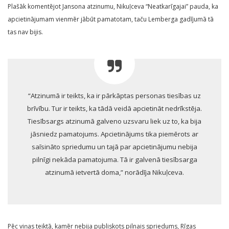
Plašāk komentējot Jansona atzinumu, Nikuļceva “Neatkarīgajai” pauda, ka
apcietinājumam vienmēr jābūt pamatotam, taču Lemberga gadījumā tā
tas nav bijis.
“Atzinumā ir teikts, ka ir pārkāptas personas tiesības uz
brīvību. Tur ir teikts, ka tādā veidā apcietināt nedrīkstēja.
Tiesībsargs atzinumā galveno uzsvaru liek uz to, ka bija
jāsniedz pamatojums. Apcietinājums tika piemērots ar
saīsināto spriedumu un tajā par apcietinājumu nebija
pilnīgi nekāda pamatojuma. Tā ir galvenā tiesībsarga
atzinumā ietvertā doma,” norādīja Nikuļceva.
Pēc viņas teiktā, kamēr nebija publiskots pilnais spriedums, Rīgas