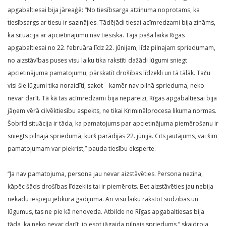
apgabaltiesai bija jāreaģē: “No tiesībsarga atzinuma noprotams, ka
tiesībsargs ar tiesu ir sazinājies. Tādējādi tiesai acīmredzami bija zināms,
ka situācija ar apcietinājumu nav tiesiska. Tajā pašā laikā Rīgas
apgabaltiesai no 22. februāra līdz 22. jūnijam, līdz pilnajam spriedumam,
no aizstāvības puses visu laiku tika rakstīti dažādi lūgumi sniegt
apcietinājuma pamatojumu, pārskatīt drošības līdzekli un tā tālāk. Taču
visi šie lūgumi tika noraidīti, sakot – kamēr nav pilnā sprieduma, neko
nevar darīt. Tā kā tas acīmredzami bija nepareizi, Rīgas apgabaltiesai bija
jāņem vērā cilvēktiesību aspekts, ne tikai Kriminālprocesa likuma normas.
Šobrīd situācija ir tāda, ka pamatojums par apcietinājuma piemērošanu ir
sniegts pilnajā spriedumā, kurš parādījās 22. jūnijā. Cits jautājums, vai šim
pamatojumam var piekrist,” pauda tiesību eksperte.
“Ja nav pamatojuma, persona jau nevar aizstāvēties. Persona nezina,
kāpēc šāds drošības līdzeklis tai ir piemērots. Bet aizstāvēties jau nebija
nekādu iespēju jebkurā gadījumā. Arī visu laiku rakstot sūdzības un
lūgumus, tas ne pie kā nenoveda. Atbilde no Rīgas apgabaltiesas bija
tāda, ka neko nevar darīt, jo esot jāgaida pilnais spriedums,” skaidroja