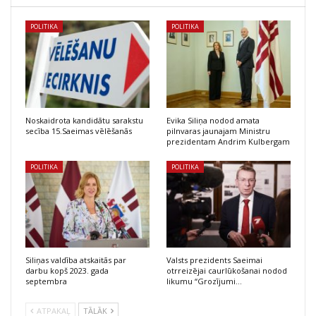
POLITIKA
POLITIKA
Noskaidrota kandidātu sarakstu
Evika Siliņa nodod amata
secība 15.Saeimas vēlēšanās
pilnvaras jaunajam Ministru
prezidentam Andrim Kulbergam
POLITIKA
POLITIKA
Siliņas valdība atskaitās par
Valsts prezidents Saeimai
darbu kopš 2023. gada
otrreizējai caurlūkošanai nodod
septembra
likumu “Grozījumi…
ATPAKAĻ
TĀLĀK