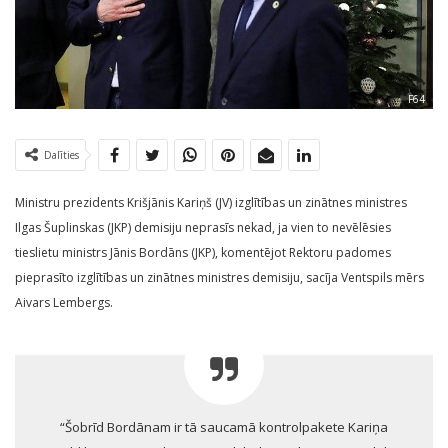
F64
Dalīties
Ministru prezidents Krišjānis Kariņš (JV) izglītības un zinātnes ministres
Ilgas Šuplinskas (JKP) demisiju neprasīs nekad, ja vien to nevēlēsies
tieslietu ministrs Jānis Bordāns (JKP), komentējot Rektoru padomes
pieprasīto izglītības un zinātnes ministres demisiju, sacīja Ventspils mērs
Aivars Lembergs.
“Šobrīd Bordānam ir tā saucamā kontrolpakete Kariņa