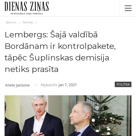
Sākums
Politika
Lembergs: Šajā valdībā
Bordānam ir kontrolpakete,
tāpēc Šuplinskas demisija
netiks prasīta
Atjaunots
Jan 7, 2021
POLITIKA
Anete Jansone