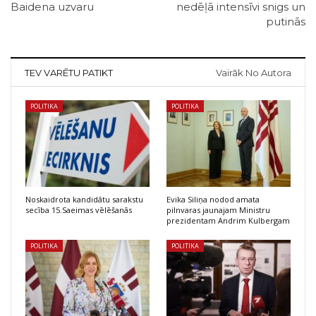
Baidena uzvaru
nedēļā intensīvi snigs un
putinās
TEV VARĒTU PATIKT
Vairāk No Autora
POLITIKA
POLITIKA
Noskaidrota kandidātu sarakstu
Evika Siliņa nodod amata
secība 15.Saeimas vēlēšanās
pilnvaras jaunajam Ministru
prezidentam Andrim Kulbergam
POLITIKA
POLITIKA