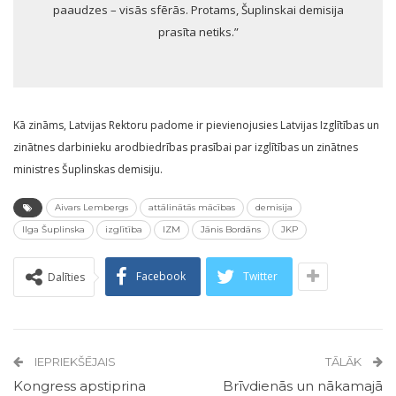
paaudzes – visās sfērās. Protams, Šuplinskai demisija
prasīta netiks.”
Kā zināms, Latvijas Rektoru padome ir pievienojusies Latvijas Izglītības un
zinātnes darbinieku arodbiedrības prasībai par izglītības un zinātnes
ministres Šuplinskas demisiju.
Aivars Lembergs
attālinātās mācības
demisija
Ilga Šuplinska
izglītība
IZM
Jānis Bordāns
JKP
Facebook
Twitter
Dalīties
IEPRIEKŠĒJAIS
TĀLĀK
Kongress apstiprina
Brīvdienās un nākamajā