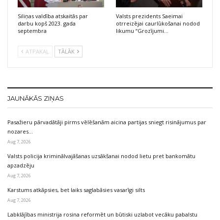
Siliņas valdība atskaitās par
Valsts prezidents Saeimai
darbu kopš 2023. gada
otrreizējai caurlūkošanai nodod
septembra
likumu “Grozījumi…
ATPAKAĻ
TĀLĀK
JAUNĀKĀS ZIŅAS
Pasažieru pārvadātāji pirms vēlēšanām aicina partijas sniegt risinājumus par
nozares…
Aug 7, 2026
Valsts policija kriminālvajāšanas uzsākšanai nodod lietu pret bankomātu
apzadzēju
Aug 7, 2026
Karstums atkāpsies, bet laiks saglabāsies vasarīgi silts
Aug 7, 2026
Labklājības ministrija rosina reformēt un būtiski uzlabot vecāku pabalstu