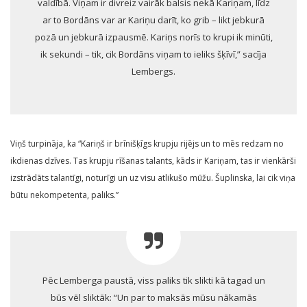
valdībā. Viņam ir divreiz vairāk balsis nekā Kariņam, līdz
ar to Bordāns var ar Kariņu darīt, ko grib – likt jebkurā
pozā un jebkurā izpausmē. Kariņs norīs to krupi ik minūti,
ik sekundi – tik, cik Bordāns viņam to ieliks šķīvī,” sacīja
Lembergs.
Viņš turpināja, ka “Kariņš ir brīnišķīgs krupju rijējs un to mēs redzam no
ikdienas dzīves. Tas krupju rīšanas talants, kāds ir Kariņam, tas ir vienkārši
izstrādāts talantīgi, noturīgi un uz visu atlikušo mūžu. Šuplinska, lai cik viņa
būtu nekompetenta, paliks.”
Pēc Lemberga paustā, viss paliks tik slikti kā tagad un
būs vēl sliktāk: “Un par to maksās mūsu nākamās