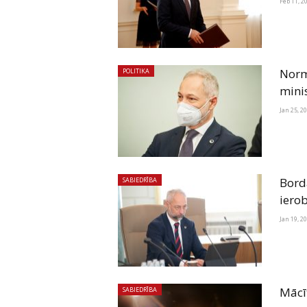
Feb 11, 2
Normu
POLITIKA
mini
Jan 25, 2
Bordā
SABIEDRĪBA
iero
Jan 19, 2
Mācī
SABIEDRĪBA