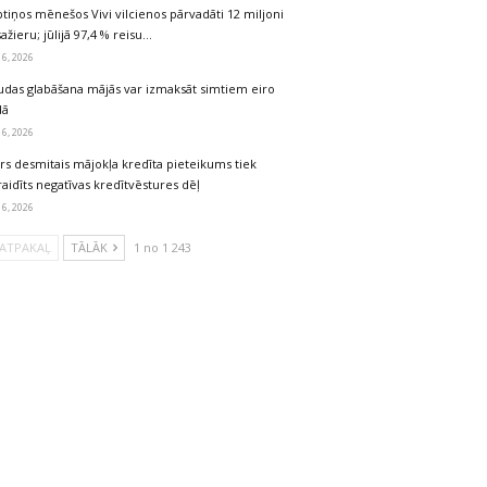
tiņos mēnešos Vivi vilcienos pārvadāti 12 miljoni
ažieru; jūlijā 97,4 % reisu…
 6, 2026
udas glabāšana mājās var izmaksāt simtiem eiro
dā
 6, 2026
rs desmitais mājokļa kredīta pieteikums tiek
aidīts negatīvas kredītvēstures dēļ
 6, 2026
ATPAKAĻ
TĀLĀK
1 no 1 243