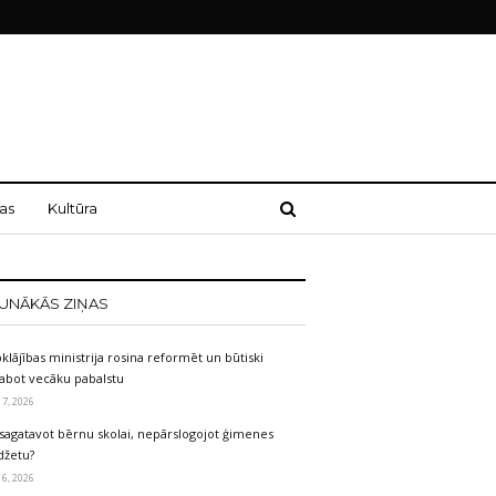
as
Kultūra
UNĀKĀS ZIŅAS
klājības ministrija rosina reformēt un būtiski
labot vecāku pabalstu
 7, 2026
sagatavot bērnu skolai, nepārslogojot ģimenes
džetu?
 6, 2026