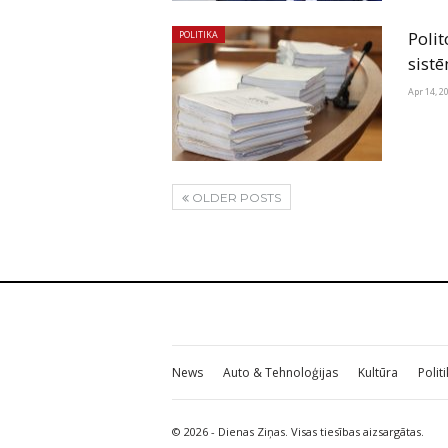
Polit
POLITIKA
sistē
Apr 14, 2
OLDER POSTS
News
Auto & Tehnoloģijas
Kultūra
Polit
© 2026 - Dienas Ziņas. Visas tiesības aizsargātas.