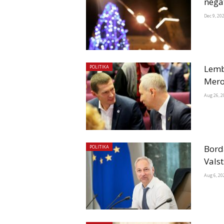
nega
Dec 9, 20
Lemb
POLITIKA
Mero
Aug 26, 2
Bord
POLITIKA
Vals
Aug 6, 20