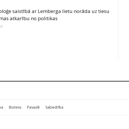
oloģe saistībā ar Lemberga lietu norāda uz tiesu
mas atkarību no politikas
021
ika
Bizness
Pasaulē
Sabiedrība