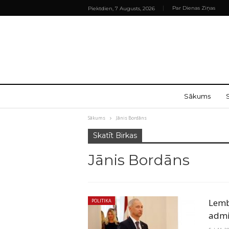
Par Dienas Ziņas
Piektdien, 7 Augusts, 2026
Sākums
Sākums
Jānis Bordāns
Skatīt Birkas
Jānis Bordāns
Lemb
POLITIKA
admi