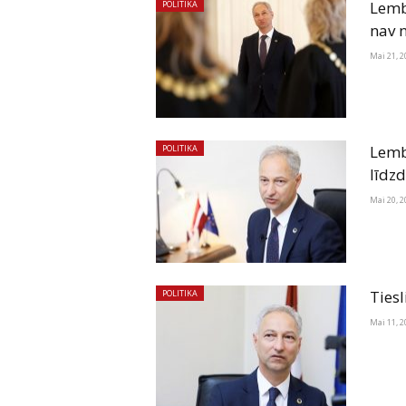
Lembe
POLITIKA
nav 
Mai 21, 2
Lemb
POLITIKA
līdz
Mai 20, 2
Ties
POLITIKA
Mai 11, 2