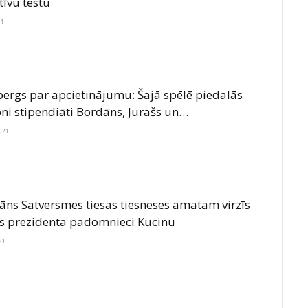
tīvu testu
21
ergs par apcietinājumu: Šajā spēlē piedalās
ni stipendiāti Bordāns, Jurašs un…
021
āns Satversmes tiesas tiesneses amatam virzīs
ts prezidenta padomnieci Kucinu
21