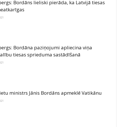
rgs: Bordāns lieliski pierāda, ka Latvijā tiesas
neatkarīgas
021
ergs: Bordāna paziņojumi apliecina viņa
dalību tiesas sprieduma sastādīšanā
021
lietu ministrs Jānis Bordāns apmeklē Vatikānu
021