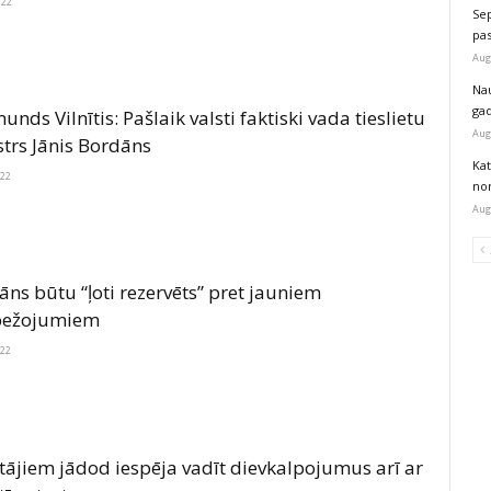
022
Sep
pas
Aug
Na
ga
nds Vilnītis: Pašlaik valsti faktiski vada tieslietu
Aug
strs Jānis Bordāns
Kat
022
nor
Aug
ns būtu “ļoti rezervēts” pret jauniem
bežojumiem
022
tājiem jādod iespēja vadīt dievkalpojumus arī ar