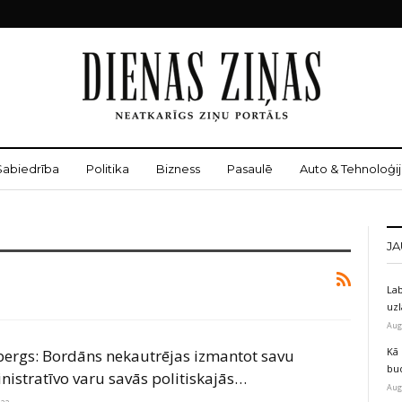
Sabiedrība
Politika
Bizness
Pasaulē
Auto & Tehnoloģij
JA
Lab
uz
Aug
Kā 
ergs: Bordāns nekautrējas izmantot savu
bu
nistratīvo varu savās politiskajās…
Aug