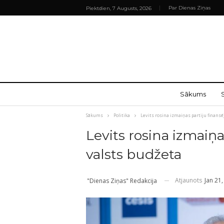
Par Dienas Ziņas
Piektdien, 7 Augusts, 2026
Sākums
Sākums
Politika
Levits rosina izmaiņas partiju finans
Levits rosina izmaiņ
valsts budžeta
Atjaunots
Jan 21
"Dienas Ziņas" Redakcija