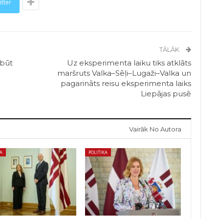
itter
TĀLĀK
 būt
Uz eksperimenta laiku tiks atklāts
maršruts Valka–Sēļi–Lugaži–Valka un
pagarināts reisu eksperimenta laiks
Liepājas pusē
Vairāk No Autora
KA
POLITIKA