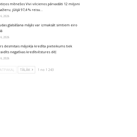
tiņos mēnešos Vivi vilcienos pārvadāti 12 miljoni
ažieru; jūlijā 97,4 % reisu…
 6, 2026
udas glabāšana mājās var izmaksāt simtiem eiro
dā
 6, 2026
rs desmitais mājokļa kredīta pieteikums tiek
aidīts negatīvas kredītvēstures dēļ
 6, 2026
ATPAKAĻ
TĀLĀK
1 no 1 243