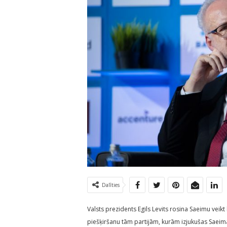
Dalīties
Valsts prezidents Egils Levits rosina Saeimu veik
piešķiršanu tām partijām, kurām izjukušas Saeima