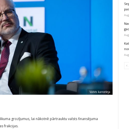
Sep
pas
Aug
Na
ga
Aug
Kat
nor
Aug
Valsts kanceleja
t likuma grozījumus, lai nākotnē pārtrauktu valsts finansējuma
s frakcijas.