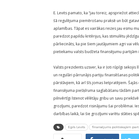
E. Levits pamato, ka “jau toreiz, apspriežot attie
šā regulējuma piemērošanu praksē un būt gatavie
aplamības. Tāpat es vairākas reizes jau esmu mu
paredzot papildu kritērijus, kas stimulētu jēdzīgu
pārliecināts, ka pie šiem jautājumiem agri vai vē
pietiekamu valsts budžeta finansējumu partijām ir
Valsts prezidents uzsver, ka ir ļoti rūpīgi sekojis
un regulāri pārrunājis partiju finansēšanas politi
pārstāvjiem, kā arī šīs jomas lietpratējiem. Šajā
finansējuma piešķīruma saglabāšanu tādām partij
pilnvērtīgi īstenot vēlētāju gribu un savu priekš
grozījumi, paredzot risinājumu šai problēmai. Ie
darbības laikā, lai šie grozījumi varētu stāties sp
Egils Levits
finansējums politiskajām par