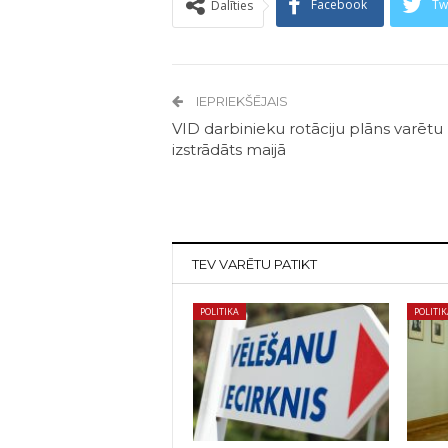
Facebook
Tw
Dalīties
IEPRIEKŠĒJAIS
VID darbinieku rotāciju plāns varētu
izstrādāts maijā
TEV VARĒTU PATIKT
POLITIKA
POLITI