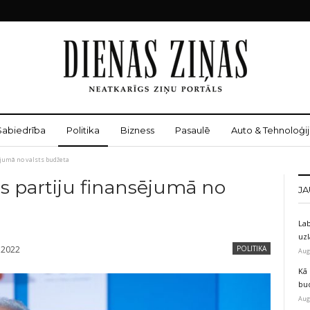
Sabiedrība
Politika
Bizness
Pasaulē
Auto & Tehnoloģij
ējumā no valsts budžeta
as partiju finansējumā no
JA
Lab
uz
, 2022
POLITIKA
Aug
Kā 
bu
Aug