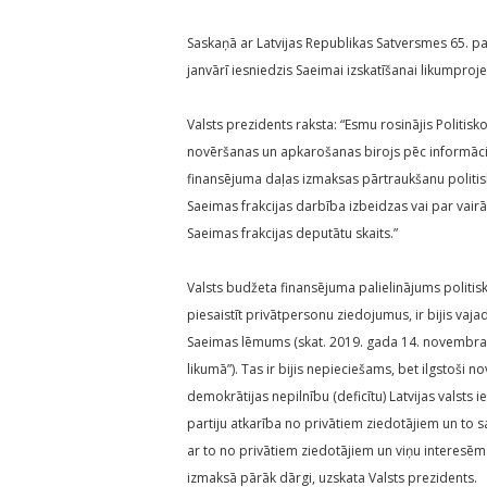
Saskaņā ar Latvijas Republikas Satversmes 65. pan
janvārī iesniedzis Saeimai izskatīšanai likumproje
Valsts prezidents raksta: “Esmu rosinājis Politisk
novēršanas un apkarošanas birojs pēc informā
finansējuma daļas izmaksas pārtraukšanu politiskaja
Saeimas frakcijas darbība izbeidzas vai par vair
Saeimas frakcijas deputātu skaits.”
Valsts budžeta finansējuma palielinājums politisk
piesaistīt privātpersonu ziedojumus, ir bijis vaja
Saeimas lēmums (skat. 2019. gada 14. novembra li
likumā”). Tas ir bijis nepieciešams, bet ilgstoši n
demokrātijas nepilnību (deficītu) Latvijas valsts
partiju atkarība no privātiem ziedotājiem un to 
ar to no privātiem ziedotājiem un viņu interesēm
izmaksā pārāk dārgi, uzskata Valsts prezidents.