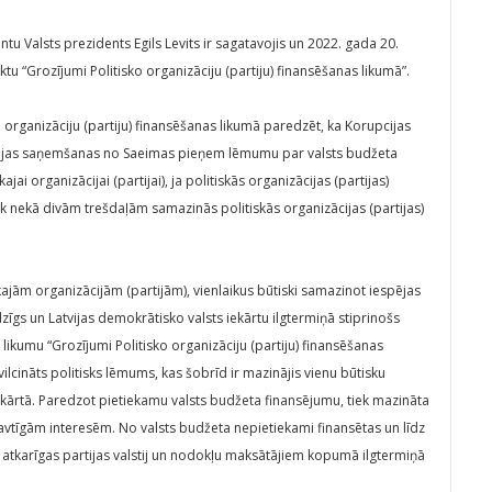
tu Valsts prezidents Egils Levits ir sagatavojis un 2022. gada 20.
ktu “Grozījumi Politisko organizāciju (partiju) finansēšanas likumā”.
o organizāciju (partiju) finansēšanas likumā paredzēt, ka Korupcijas
cijas saņemšanas no Saeimas pieņem lēmumu par valsts budžeta
i organizācijai (partijai), ja politiskās organizācijas (partijas)
āk nekā divām trešdaļām samazinās politiskās organizācijas (partijas)
ajām organizācijām (partijām), vienlaikus būtiski samazinot iespējas
dzīgs un Latvijas demokrātisko valsts iekārtu ilgtermiņā stiprinošs
kumu “Grozījumi Politisko organizāciju (partiju) finansēšanas
ovilcināts politisks lēmums, kas šobrīd ir mazinājis vienu būtisku
 iekārtā. Paredzot pietiekamu valsts budžeta finansējumu, tiek mazināta
savtīgām interesēm. No valsts budžeta nepietiekami finansētas un līdz
 atkarīgas partijas valstij un nodokļu maksātājiem kopumā ilgtermiņā