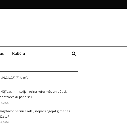
as
Kultūra
UNĀKĀS ZIŅAS
klājības ministrija rosina reformēt un būtiski
labot vecāku pabalstu
 7, 2026
sagatavot bērnu skolai, nepārslogojot ģimenes
džetu?
 6, 2026