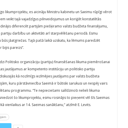
cīgo likumprojektu, es aicināju Ministru kabinetu un Saeimu rūpīgi vērot
m veikt tajā vajadzīgus pilnveidojumus un koriģēt konstatētās
dinājis diferencēt partijām piešķiramo valsts budžeta finansējumu,
 partiju darbību un aktivitāti arī starpvēlēšanu periodā. Esmu
lu būs jāatgriežas. Tajā pašā laikā uzskatu, ka lēmums paredzēt
 bijis pareizs”.
 līdzi Politisko organizāciju (partiju) finansēšanas likuma piemērošanai
kas jautājumus ar kompetento institūciju un politisko partiju
s diskusijās kā nozīmīgs iezīmējies jautājums par valsts budžeta
ām, kuru pārstāvniecība Saeimā ir būtiski sarukusi un nespēj vairs
vēlēšanu programmu. “Te nepieciešami salīdzinoši nelieli likuma
sniedzot šo likumprojektu, esmu rosinājis to pieņemt vēl šīs Saeimas
ēkā vienlaikus ar 14. Saeimas sanākšanu,” atzīmē E. Levits.
tijām