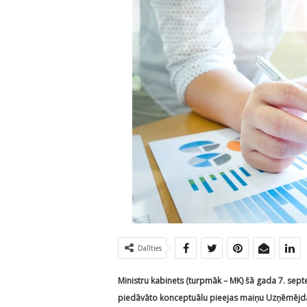
Dalīties
Ministru kabinets (turpmāk – MK) šā gada 7. sep
piedāvāto konceptuālu pieejas maiņu Uzņēmējdar