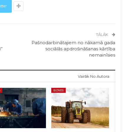
itter
TĀLĀK
Pašnodarbinātajiem no nākamā gada
1”
sociālās apdrošināšanas kārtība
nemainīsies
Vairāk No Autora
S
BIZNESS