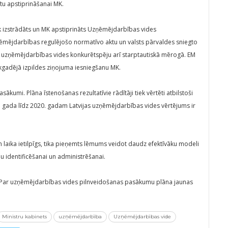
ītu apstiprināšanai MK.
ek izstrādāts un MK apstiprināts Uzņēmējdarbības vides
mējdarbības regulējošo normatīvo aktu un valsts pārvaldes sniegto
as uzņēmējdarbības vides konkurētspēju arī starptautiskā mērogā. EM
ikgadējā izpildes ziņojuma iesniegšanu MK.
asākumi. Plāna īstenošanas rezultatīvie rādītāji tiek vērtēti atbilstoši
 gada līdz 2020. gadam Latvijas uzņēmējdarbības vides vērtējums ir
 laika ietilpīgs, tika pieņemts lēmums veidot daudz efektīvāku modeli
identificēšanai un administrēšanai.
 “Par uzņēmējdarbības vides pilnveidošanas pasākumu plāna jaunas
Ministru kabinets
uzņēmējdarbība
Uzņēmējdarbības vide