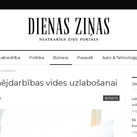
Sabiedrība
Politika
Bizness
Pasaulē
Auto & Tehnoloģij
 uzlabošanai
ējdarbības vides uzlabošanai
JA
21
BIZNESS
Lab
uz
Aug
Kā 
bu
Aug