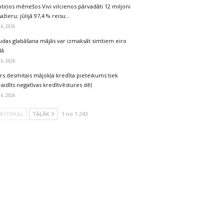
tiņos mēnešos Vivi vilcienos pārvadāti 12 miljoni
ažieru; jūlijā 97,4 % reisu…
 6, 2026
udas glabāšana mājās var izmaksāt simtiem eiro
dā
 6, 2026
rs desmitais mājokļa kredīta pieteikums tiek
aidīts negatīvas kredītvēstures dēļ
 6, 2026
ATPAKAĻ
TĀLĀK
1 no 1 243