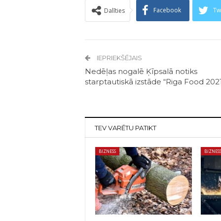
Facebook
Tw
Dalīties
IEPRIEKŠĒJAIS
Nedēļas nogalē Ķīpsalā notiks
starptautiskā izstāde “Riga Food 202
TEV VARĒTU PATIKT
BIZNESS
BIZNES