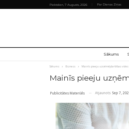
Par Dienas Ziņas
Piektdien, 7 Augusts, 2026
Sākums
Sākums
Bizness
Mainīs pieeju uzņēmējdarbības vides
Mainīs pieeju uzņēm
Atjaunots
Sep 7, 20
Publicitātes Materiāls