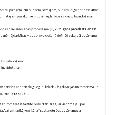
lstoši tai piešķirtajiem budžeta līdzekļiem, būs atbildīga par pasākuma
tiprinātajiem pasākumiem uzņēmējdarbības vides pilnveidošanai.
vides pilnveidošanas procesa maiņu,
2021.gadā paredzēts ieviest
umi uzņēmējdarbības vides pilnveidošanā definēti sekojoši pasākumu
sību uzlabošana;
pilnveidošana;
;
 saistībā ar noziedzīgi iegūtu līdzekļu legalizācijas un terorisma un
regulējuma prasībām.
 turpmākas iesaistīto pušu diskusijas, lai vienotos jau par
tīvajiem radītājiem, kā arī saskaņotu šos pasākumus ar