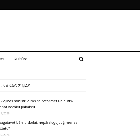
as
Kultūra
UNĀKĀS ZIŅAS
klājības ministrija rosina reformēt un būtiski
labot vecāku pabalstu
 7, 2026
sagatavot bērnu skolai, nepārslogojot ģimenes
džetu?
 6, 2026