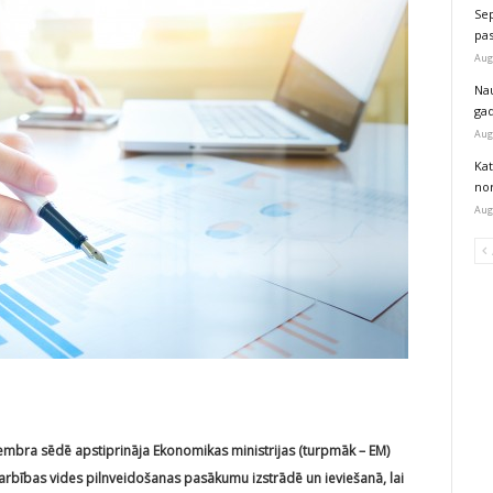
Sep
pas
Aug
Na
ga
Aug
Kat
nor
Aug
tembra sēdē apstiprināja Ekonomikas ministrijas (turpmāk – EM)
bības vides pilnveidošanas pasākumu izstrādē un ieviešanā, lai