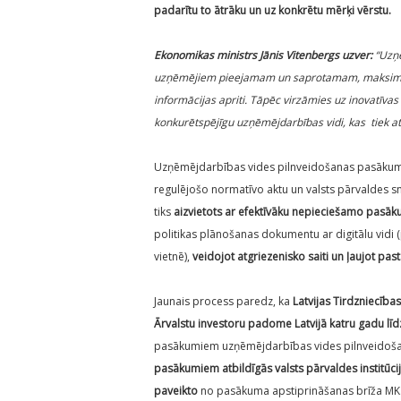
padarītu to ātrāku un uz konkrētu mērķi vērstu.
Ekonomikas ministrs Jānis Vitenbergs uzver:
“Uzņē
uzņēmējiem pieejamam un saprotamam, maksimāli m
informācijas apriti. Tāpēc virzāmies uz inovatīvas 
konkurētspējīgu uzņēmējdarbības vidi, kas tiek at
Uzņēmējdarbības vides pilnveidošanas pasākumu
regulējošo normatīvo aktu un valsts pārvaldes sn
tiks
aizvietots ar efektīvāku nepieciešamo pasā
politikas plānošanas dokumentu ar digitālu vidi
vietnē),
veidojot atgriezenisko saiti un ļaujot p
Jaunais process paredz, ka
Latvijas Tirdzniecība
Ārvalstu investoru padome Latvijā katru gadu lī
pasākumiem uzņēmējdarbības vides pilnveidošanai
pasākumiem atbildīgās valsts pārvaldes institūci
paveikto
no pasākuma apstiprināšanas brīža MK