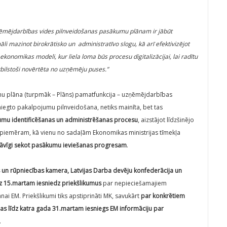
mējdarbības vides pilnveidošanas pasākumu plānam ir jābūt
azinot birokrātisko un administratīvo slogu, kā arī efektivizējot
ekonomikas modeli, kur liela loma būs procesu digitalizācijai, lai radītu
bilstoši novērtēta no uzņēmēju puses.”
 plāna (turpmāk – Plāns) pamatfunkcija – uzņēmējdarbības
iegto pakalpojumu pilnveidošana, netiks mainīta, bet tas
kumu identificēšanas un administrēšanas procesu
, aizstājot līdzšinējo
 (piemēram, kā vienu no sadaļām Ekonomikas ministrijas tīmekļa
astāvīgi sekot pasākumu ieviešanas progresam
.
s un rūpniecības kamera, Latvijas Darba devēju konfederācija un
dz 15.martam iesniedz priekšlikumus
par nepieciešamajiem
 EM. Priekšlikumi tiks apstiprināti MK, savukārt
par konkrētiem
jas līdz katra gada 31.martam iesniegs EM informāciju par
.