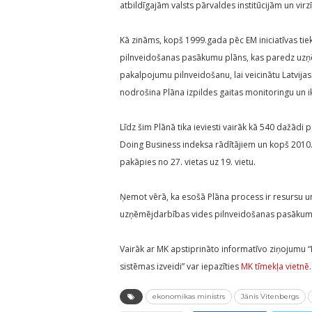
atbildīgajām valsts pārvaldes institūcijām un virz
Kā zināms, kopš 1999.gada pēc EM iniciatīvas ti
pilnveidošanas pasākumu plāns, kas paredz uzņē
pakalpojumu pilnveidošanu, lai veicinātu Latvij
nodrošina Plāna izpildes gaitas monitoringu un 
Līdz šim Plānā tika ieviesti vairāk kā 540 dažādi p
Doing Business indeksa rādītājiem un kopš 2010.
pakāpies no 27. vietas uz 19. vietu.
Ņemot vērā, ka esošā Plāna process ir resursu un
uzņēmējdarbības vides pilnveidošanas pasākumu 
Vairāk ar MK apstiprināto informatīvo ziņojumu
sistēmas izveidi” var iepazīties
MK tīmekļa vietnē
.
ekonomikas ministrs
Jānis Vitenbergs