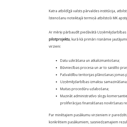
Katra atbildīgā valsts pārvaldes institūcija, atbi
īstenošanu noteiktajā termiņā atbilstoši MK aps
Ar mērķi pārbaudīt piedāvātā Uzņēmējdarbības 
pilotprojektu
, kurā kā primāri risināmie jautāj
virzieni:
Datu uzkrāšana un atkalizmantošana;
Būvniecības procesa un ar to saistīto pra
Pašvaldību teritorijas plānošanas jomas 
Uzņēmējdarbības izmaksu samazināšana
Muitas procedūru uzlabošana;
Mazināt administratīvo slogu komersantiem
proliferācijas finansēšanas novēršanas 
Par minētajiem pasākumu virzieniem ir paredzētas
konkrētiem pasākumiem, sasniedzamajiem rezulta