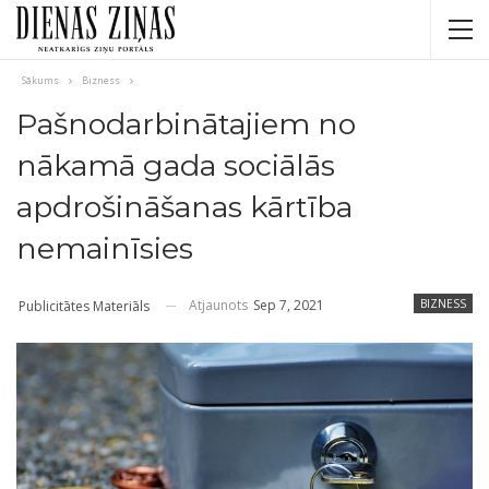
Sākums
Bizness
Pašnodarbinātajiem no
nākamā gada sociālās
apdrošināšanas kārtība
nemainīsies
Atjaunots
Sep 7, 2021
BIZNESS
Publicitātes Materiāls