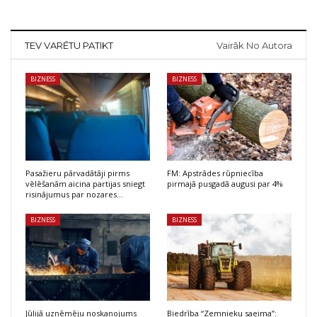
TEV VARĒTU PATIKT
Vairāk No Autora
BIZNESS
BIZNESS
Pasažieru pārvadātāji pirms
FM: Apstrādes rūpniecība
vēlēšanām aicina partijas sniegt
pirmajā pusgadā augusi par 4%
risinājumus par nozares…
BIZNESS
BIZNESS
Jūlijā uzņēmēju noskaņojums
Biedrība “Zemnieku saeima”: