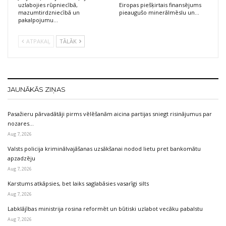
uzlabojies rūpniecībā,
Eiropas piešķirtais finansējums
mazumtirdzniecībā un
pieaugušo minerālmēslu un…
pakalpojumu…
ATPAKAĻ
TĀLĀK
JAUNĀKĀS ZIŅAS
Pasažieru pārvadātāji pirms vēlēšanām aicina partijas sniegt risinājumus par
nozares…
Aug 7, 2026
Valsts policija kriminālvajāšanas uzsākšanai nodod lietu pret bankomātu
apzadzēju
Aug 7, 2026
Karstums atkāpsies, bet laiks saglabāsies vasarīgi silts
Aug 7, 2026
Labklājības ministrija rosina reformēt un būtiski uzlabot vecāku pabalstu
Aug 7, 2026