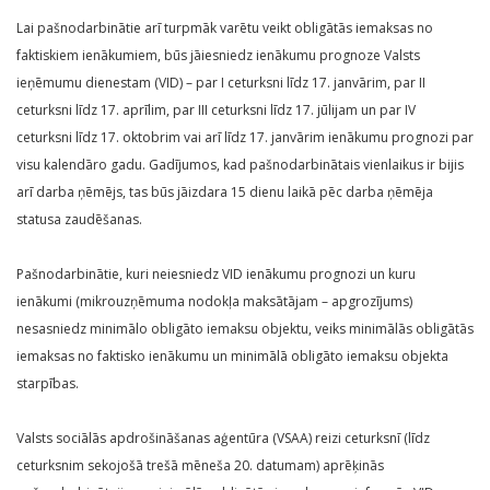
Lai pašnodarbinātie arī turpmāk varētu veikt obligātās iemaksas no
faktiskiem ienākumiem, būs jāiesniedz ienākumu prognoze Valsts
ieņēmumu dienestam (VID) – par I ceturksni līdz 17. janvārim, par II
ceturksni līdz 17. aprīlim, par III ceturksni līdz 17. jūlijam un par IV
ceturksni līdz 17. oktobrim vai arī līdz 17. janvārim ienākumu prognozi par
visu kalendāro gadu. Gadījumos, kad pašnodarbinātais vienlaikus ir bijis
arī darba ņēmējs, tas būs jāizdara 15 dienu laikā pēc darba ņēmēja
statusa zaudēšanas.
Pašnodarbinātie, kuri neiesniedz VID ienākumu prognozi un kuru
ienākumi (mikrouzņēmuma nodokļa maksātājam – apgrozījums)
nesasniedz minimālo obligāto iemaksu objektu, veiks minimālās obligātās
iemaksas no faktisko ienākumu un minimālā obligāto iemaksu objekta
starpības.
Valsts sociālās apdrošināšanas aģentūra (VSAA) reizi ceturksnī (līdz
ceturksnim sekojošā trešā mēneša 20. datumam) aprēķinās