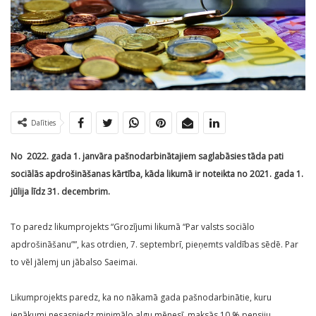
Dalīties
No 2022. gada 1. janvāra pašnodarbinātajiem saglabāsies tāda pati
sociālās apdrošināšanas kārtība, kāda likumā ir noteikta no 2021. gada 1.
jūlija līdz 31. decembrim.
To paredz likumprojekts “Grozījumi likumā “Par valsts sociālo
apdrošināšanu””, kas otrdien, 7. septembrī, pieņemts valdības sēdē. Par
to vēl jālemj un jābalso Saeimai.
Likumprojekts paredz, ka no nākamā gada pašnodarbinātie, kuru
ienākumi nesasniedz minimālo algu mēnesī, maksās 10 % pensiju