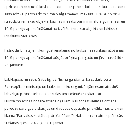
apdrošināšanai no faktiskā ienākuma. Tie pašnodarbinātie, kuru ienākumi
sasniedz vai pārsniedz minimālo algu mēnesī, maksās 31,07 % no brīvi
izraudzīta iemaksu objekta, kas nav mazāks par minimālo algu mēnesī, un
10 % pensiju apdrošināšanai no izvēlēta iemaksu objekta un faktisko
ienākumu starpības.
Pašnodarbinātajiem, kuri gūst ienākumu no lauksaimnieciskās ražošanas,
10 % pensiju apdrošināšanai būs jāaprēķina par gadu un jāsamaksā līdz
23. janvārim.
Labklājības ministrs Gatis Eglītis: “Esmu gandarīts, ka sadarbībā ar
Zemkopības ministriju un lauksaimnieku organizācijām esam atraduši
labvēlīgu pašnodarbinātā sociālās apdrošināšanas kārtību
lauksaimniecības nozarē strādājošajiem. Raugoties Saeimas virzienā,
paredzu spraigas diskusijas un daudzus deputātu priekšlikumus tālākiem
likuma “Par valsts sociālo apdrošināšanu” uzlabojumiem pirms plānotās
stāšanās spēkā 2022. gada 1. janvārī.”