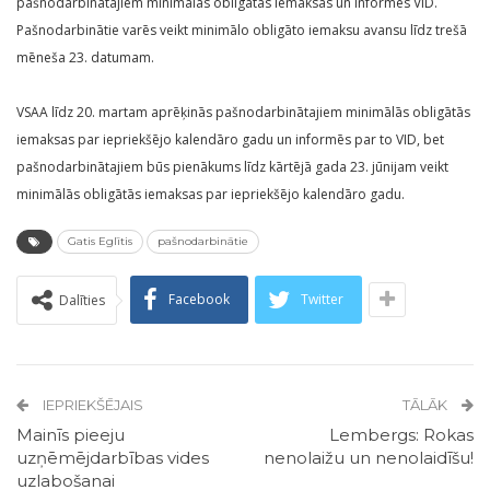
pašnodarbinātajiem minimālās obligātās iemaksas un informēs VID.
Pašnodarbinātie varēs veikt minimālo obligāto iemaksu avansu līdz trešā
mēneša 23. datumam.
VSAA līdz 20. martam aprēķinās pašnodarbinātajiem minimālās obligātās
iemaksas par iepriekšējo kalendāro gadu un informēs par to VID, bet
pašnodarbinātajiem būs pienākums līdz kārtējā gada 23. jūnijam veikt
minimālās obligātās iemaksas par iepriekšējo kalendāro gadu.
Gatis Eglītis
pašnodarbinātie
Facebook
Twitter
Dalīties
IEPRIEKŠĒJAIS
TĀLĀK
Mainīs pieeju
Lembergs: Rokas
uzņēmējdarbības vides
nenolaižu un nenolaidīšu!
uzlabošanai