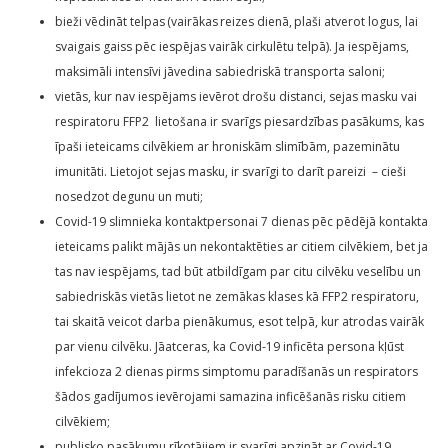
bieži vēdināt telpas (vairākas reizes dienā, plaši atverot logus, lai
svaigais gaiss pēc iespējas vairāk cirkulētu telpā). Ja iespējams,
maksimāli intensīvi jāvedina sabiedriskā transporta saloni;
vietās, kur nav iespējams ievērot drošu distanci, sejas masku vai
respiratoru FFP2 lietošana ir svarīgs piesardzības pasākums, kas
īpaši ieteicams cilvēkiem ar hroniskām slimībām, pazeminātu
imunitāti. Lietojot sejas masku, ir svarīgi to darīt pareizi – cieši
nosedzot degunu un muti;
Covid-19 slimnieka kontaktpersonai 7 dienas pēc pēdējā kontakta
ieteicams palikt mājās un nekontaktēties ar citiem cilvēkiem, bet ja
tas nav iespējams, tad būt atbildīgam par citu cilvēku veselību un
sabiedriskās vietās lietot ne zemākas klases kā FFP2 respiratoru,
tai skaitā veicot darba pienākumus, esot telpā, kur atrodas vairāk
par vienu cilvēku. Jāatceras, ka Covid-19 inficēta persona kļūst
infekcioza 2 dienas pirms simptomu paradīšanās un respirators
šādos gadījumos ievērojami samazina inficēšanās risku citiem
cilvēkiem;
publisko pasākumu rīkotājiem ir svarīgi apzināt ar Covid-19