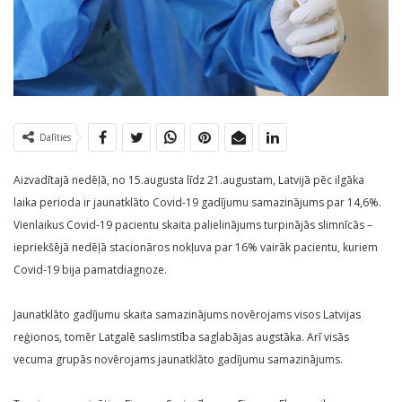
Dalīties
Aizvadītajā nedēļā, no 15.augusta līdz 21.augustam, Latvijā pēc ilgāka
laika perioda ir jaunatklāto Covid-19 gadījumu samazinājums par 14,6%.
Vienlaikus Covid-19 pacientu skaita palielinājums turpinājās slimnīcās –
iepriekšējā nedēļā stacionāros nokļuva par 16% vairāk pacientu, kuriem
Covid-19 bija pamatdiagnoze.
Jaunatklāto gadījumu skaita samazinājums novērojams visos Latvijas
reģionos, tomēr Latgalē saslimstība saglabājas augstāka. Arī visās
vecuma grupās novērojams jaunatklāto gadījumu samazinājums.