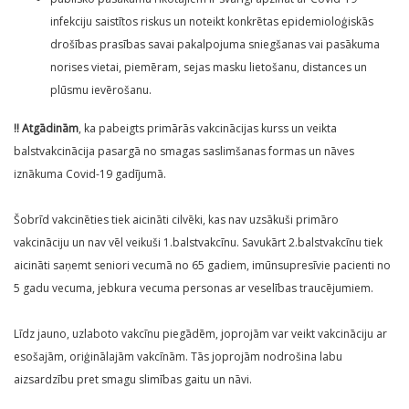
infekciju saistītos riskus un noteikt konkrētas epidemioloģiskās
drošības prasības savai pakalpojuma sniegšanas vai pasākuma
norises vietai, piemēram, sejas masku lietošanu, distances un
plūsmu ievērošanu.
!! Atgādinām
, ka pabeigts primārās vakcinācijas kurss un veikta
balstvakcinācija pasargā no smagas saslimšanas formas un nāves
iznākuma Covid-19 gadījumā.
Šobrīd vakcinēties tiek aicināti cilvēki, kas nav uzsākuši primāro
vakcināciju un nav vēl veikuši 1.balstvakcīnu. Savukārt 2.balstvakcīnu tiek
aicināti saņemt seniori vecumā no 65 gadiem, imūnsupresīvie pacienti no
5 gadu vecuma, jebkura vecuma personas ar veselības traucējumiem.
Līdz jauno, uzlaboto vakcīnu piegādēm, joprojām var veikt vakcināciju ar
esošajām, oriģinālajām vakcīnām. Tās joprojām nodrošina labu
aizsardzību pret smagu slimības gaitu un nāvi.