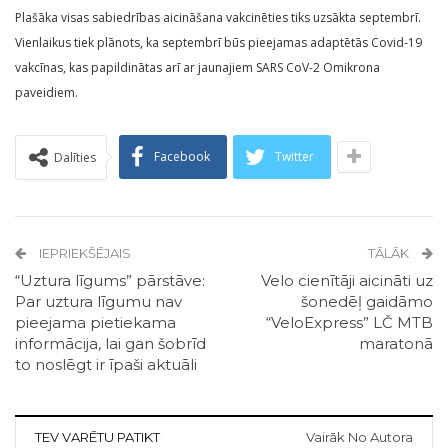
Plašāka visas sabiedrības aicināšana vakcinēties tiks uzsākta septembrī.
Vienlaikus tiek plānots, ka septembrī būs pieejamas adaptētās Covid-19
vakcīnas, kas papildinātas arī ar jaunajiem SARS CoV-2 Omikrona
paveidiem.
Facebook
Twitter
Dalīties
IEPRIEKŠĒJAIS
TĀLĀK
“Uztura līgums” pārstāve:
Velo cienītāji aicināti uz
Par uztura līgumu nav
šonedēļ gaidāmo
pieejama pietiekama
“VeloExpress” LČ MTB
informācija, lai gan šobrīd
maratonā
to noslēgt ir īpaši aktuāli
TEV VARĒTU PATIKT
Vairāk No Autora