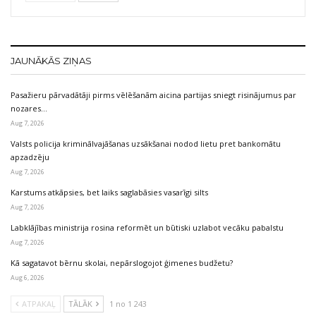
JAUNĀKĀS ZIŅAS
Pasažieru pārvadātāji pirms vēlēšanām aicina partijas sniegt risinājumus par
nozares…
Aug 7, 2026
Valsts policija kriminālvajāšanas uzsākšanai nodod lietu pret bankomātu
apzadzēju
Aug 7, 2026
Karstums atkāpsies, bet laiks saglabāsies vasarīgi silts
Aug 7, 2026
Labklājības ministrija rosina reformēt un būtiski uzlabot vecāku pabalstu
Aug 7, 2026
Kā sagatavot bērnu skolai, nepārslogojot ģimenes budžetu?
Aug 6, 2026
ATPAKAĻ
TĀLĀK
1 no 1 243