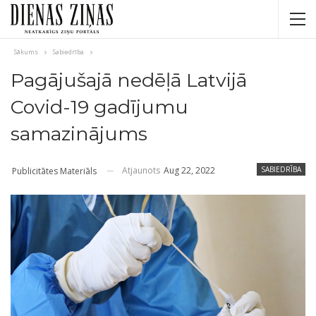
Sākums
Sabiedrība
Pagājušajā nedēļā Latvijā
Covid-19 gadījumu
samazinājums
Atjaunots
Aug 22, 2022
SABIEDRĪBA
Publicitātes Materiāls