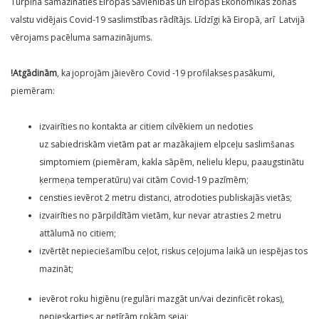
Turpina samazināties Eiropas Savienības un Eiropas Ekonomikas zonas
valstu vidējais Covid-19 saslimstības rādītājs. Līdzīgi kā Eiropā, arī Latvijā
vērojams pacēluma samazinājums.
!Atgādinām
, ka joprojām jāievēro Covid -19 profilakses pasākumi,
piemēram:
izvairīties no kontakta ar citiem cilvēkiem un nedoties
uz sabiedriskām vietām pat ar mazākajiem elpceļu saslimšanas
simptomiem (piemēram, kakla sāpēm, nelielu klepu, paaugstinātu
ķermeņa temperatūru) vai citām Covid-19 pazīmēm;
censties ievērot 2 metru distanci, atrodoties publiskajās vietās;
izvairīties no pārpildītām vietām, kur nevar atrasties 2 metru
attālumā no citiem;
izvērtēt nepieciešamību ceļot, riskus ceļojuma laikā un iespējas tos
mazināt;
ievērot roku higiēnu (regulāri mazgāt un/vai dezinficēt rokas),
nepieskarties ar netīrām rokām sejai;