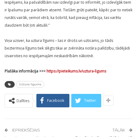
Iespējams, ka pašvaldībām nav izdevīgi par to informēt, jo izdevīgāk tiem
ir īpašumu par parādiem atņemt. Tiešām grūti pateikt, kāpēc par to netiek
runāts vairāk, ņemot vērā, ka šobrīd, kad pieaug inflācija, tas varētu
daudziem būt ļoti aktuāli.”
Viņa uzsver, ka uztura līgums – tas ir drošs un uzticams, jo šāds
beztermiņa līgums tiek slēgts tikai ar zvērināta notāra palīdzību, tādējādi
izvairoties no iespējamajām neskaidrībām nākotnē.
Plašāka informācija >>>
https://pieteikums.lv/uztura-ligums
Uztura līgums
Facebook
Twitter
Dalīties
IEPRIEKŠĒJAIS
TĀLĀK