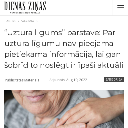
Sākums
Sabiedrība
“Uztura līgums” pārstāve: Par
uztura līgumu nav pieejama
pietiekama informācija, lai gan
šobrīd to noslēgt ir īpaši aktuāli
Atjaunots
Aug 19, 2022
SABIEDRĪBA
Publicitātes Materiāls