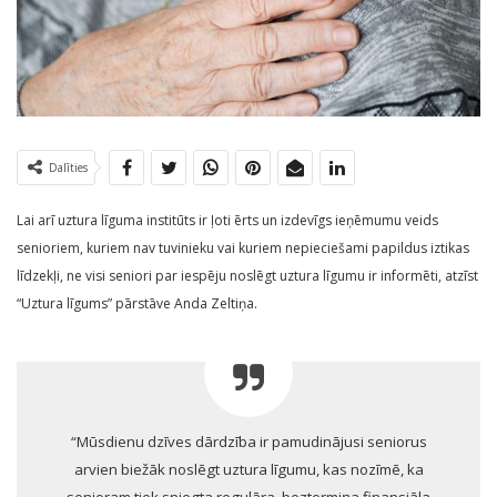
Dalīties
Lai arī uztura līguma institūts ir ļoti ērts un izdevīgs ieņēmumu veids
senioriem, kuriem nav tuvinieku vai kuriem nepieciešami papildus iztikas
līdzekļi, ne visi seniori par iespēju noslēgt uztura līgumu ir informēti, atzīst
“Uztura līgums” pārstāve Anda Zeltiņa.
“Mūsdienu dzīves dārdzība ir pamudinājusi seniorus
arvien biežāk noslēgt uztura līgumu, kas nozīmē, ka