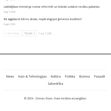
Labklājības ministrija rosina reformēt un būtiski uzlabot vecāku pabalstu
Aug 7, 2026
Kā sagatavot bērnu skolai, nepārslogojot ģimenes budžetu?
Aug 6, 2026
ATPAKAĻ
TĀLĀK
1 no 1 243
News
Auto & Tehnoloģijas
Kultūra
Politika
Bizness
Pasaulē
Sabiedrība
© 2026 - Dienas Ziņas. Visas tiesības aizsargātas.