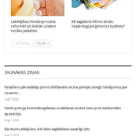
Labklājības ministrija rosina
Kā sagatavot bērnu skolai,
reformēt un būtiski uzlabot
nepārslogojot ģimenes budžetu?
vecāku pabalstu
ATPAKAĻ
TĀLĀK
JAUNĀKĀS ZIŅAS
Pasažieru pārvadātāji pirms vēlēšanām aicina partijas sniegt risinājumus par
nozares…
Aug 7, 2026
Valsts policija kriminālvajāšanas uzsākšanai nodod lietu pret bankomātu
apzadzēju
Aug 7, 2026
Karstums atkāpsies, bet laiks saglabāsies vasarīgi silts
Aug 7, 2026