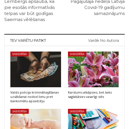
Lembergs apšauba, ka
Pagājušajā nedēļā Latvijā
pie esošās informatīvās
Covid-19 gadījumu
telpas var būt godīgas
samazinājums
Saeimas vēlēšanas
TEV VARĒTU PATIKT
Vairāk No Autora
SABIEDRĪBA
SABIEDRĪBA
Valsts policija kriminālvajāšanas
Karstums atkāpsies, bet laiks
uzsākšanai nodod lietu pret
saglabāsies vasarīgi silts
bankomātu apzadzēju
SABIEDRĪBA
SABIEDRĪBA