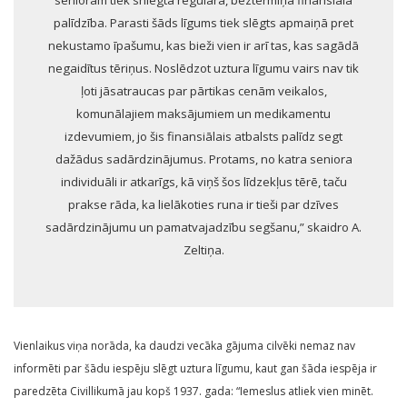
senioram tiek sniegta regulāra, beztermiņa finansiāla
palīdzība. Parasti šāds līgums tiek slēgts apmaiņā pret
nekustamo īpašumu, kas bieži vien ir arī tas, kas sagādā
negaidītus tēriņus. Noslēdzot uztura līgumu vairs nav tik
ļoti jāsatraucas par pārtikas cenām veikalos,
komunālajiem maksājumiem un medikamentu
izdevumiem, jo šis finansiālais atbalsts palīdz segt
dažādus sadārdzinājumus. Protams, no katra seniora
individuāli ir atkarīgs, kā viņš šos līdzekļus tērē, taču
prakse rāda, ka lielākoties runa ir tieši par dzīves
sadārdzinājumu un pamatvajadzību segšanu,” skaidro A.
Zeltiņa.
Vienlaikus viņa norāda, ka daudzi vecāka gājuma cilvēki nemaz nav
informēti par šādu iespēju slēgt uztura līgumu, kaut gan šāda iespēja ir
paredzēta Civillikumā jau kopš 1937. gada: “Iemeslus atliek vien minēt.