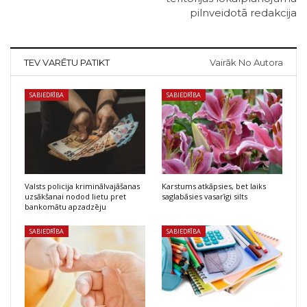
pilnveidotā redakcija
TEV VARĒTU PATIKT
Vairāk No Autora
SABIEDRĪBA
SABIEDRĪBA
Valsts policija kriminālvajāšanas
Karstums atkāpsies, bet laiks
uzsākšanai nodod lietu pret
saglabāsies vasarīgi silts
bankomātu apzadzēju
SABIEDRĪBA
SABIEDRĪBA