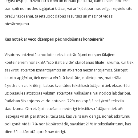
iegūst iespēju dzīvot otro dzīvi un nonākt pie kāda, kam tās lieti noderēs
par spīti no modes izgājušai krāsai, vai arī kļūst par noderīgu izejvielu citu
preču ražošanai, tā ietaupot dabas resursus un mazinot vides
piesārņojumu.
Kas notiek ar veco džemperi pēc nodošanas konteinerā?
Vispirms iedzīvotāju nodotie tekstilizstrādājumi no speciālajiem
konteineriem nonāk SIA “Eco Baltia vide” šķirošanas filiālē Tukumā, kur tiek
sašķiroti atkārtoti izmantojamos un atkārtoti neizmantojamos. Šķirojot
lietoto apģērbu, tiek ņemta vērā tā kvalitāte, nolietojums, materiāla
šķiedra un citi kritēriji. Labas kvalitātes tekstilizstrādājumi tiek eksportēti
uz pasaules attīstības valstīm atkārtotai valkāšanai vai nodoti labdarībai.
Patlaban šis apjoms veido aptuveni 72% no kopējā sašķirotā tekstila
daudzuma. Otrreizējai lietošanai nederīgi tekstilizstrādājumi tiek pēc
iespējas virzīti pārstrādei, taču tas, kas vairs nav derīgs, nonāk atkritumu
poligonā: vidēji 7% nonāk pārstrādē, savukārt 21% ir tekstilatkritumi, kas
diemžēl atkārtotā apritē nav derīgi.