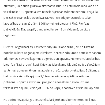
dzīlēs vai vienkārši tiek izmests atkritumos. Tomēr itin bieži tie nebūt nav
atkritumi, un daudz gudrāka alternatīva būtu šo lietu nodošana kādā no
vairāk nekā 130 speciālajiem tekstila šķirošanas konteineriem Latvijā, lai
pēc sašķirošanas labos un kvalitatīvos izstrādājumus nodotu tālāk
labdarības organizācijām. Šādi konteineri pieejami Rīgā, Pierīgas
pašvaldībās, Daugavpilī, daudzviet Kurzemē un Vidzemē, un citos
reģionos.
Diemžēl organizācijas, kas vāc ziedojumus labdarībai, arī no Ukrainā
notiekošā kara bēgošajiem cilvēkiem, nereti ziedojumos patiešām saņem
atkritumus, nevis valkājamus apģērbus un apavus. Piemēram, labdarības
biedrība “Tavi draugi” kopš Krievijas iebrukuma Ukrainā no iedzīvotājiem
saņēmusi aptuveni 6 tonnas atbalsta preču, tostarp tekstilizstrādājumus,
bet no visa ziedotā apjoma 2,5 tonnas nācies nogādāt atkritumu
poligonā. Kopumā atkritumu poligonos nonāk milzīgs daudzums
tekstilizstrādājumu, veidojot 3–5% no kopējā sadzīves atkritumu apjoma.
Nododot nevajadzīgās lietas tekstila šķirošanas konteineros, šīs lietas