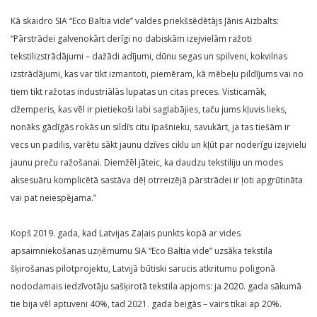
Kā skaidro SIA “Eco Baltia vide” valdes priekšsēdētājs Jānis Aizbalts:
“Pārstrādei galvenokārt derīgi no dabiskām izejvielām ražoti
tekstilizstrādājumi – dažādi adījumi, dūnu segas un spilveni, kokvilnas
izstrādājumi, kas var tikt izmantoti, piemēram, kā mēbeļu pildījums vai no
tiem tikt ražotas industriālās lupatas un citas preces. Visticamāk,
džemperis, kas vēl ir pietiekoši labi saglabājies, taču jums kļuvis lieks,
nonāks gādīgās rokās un sildīs citu īpašnieku, savukārt, ja tas tiešām ir
vecs un padilis, varētu sākt jaunu dzīves ciklu un kļūt par noderīgu izejvielu
jaunu preču ražošanai. Diemžēl jāteic, ka daudzu tekstiliju un modes
aksesuāru komplicētā sastāva dēļ otrreizējā pārstrādei ir ļoti apgrūtināta
vai pat neiespējama.”
Kopš 2019. gada, kad Latvijas Zaļais punkts kopā ar vides
apsaimniekošanas uzņēmumu SIA “Eco Baltia vide” uzsāka tekstila
šķirošanas pilotprojektu, Latvijā būtiski sarucis atkritumu poligonā
nododamais iedzīvotāju sašķirotā tekstila apjoms: ja 2020. gada sākumā
tie bija vēl aptuveni 40%, tad 2021. gada beigās – vairs tikai ap 20%.