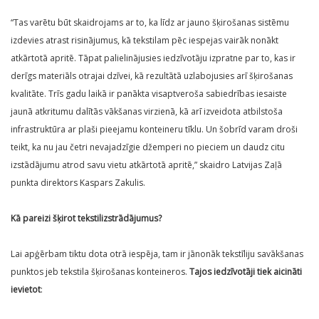
“Tas varētu būt skaidrojams ar to, ka līdz ar jauno šķirošanas sistēmu
izdevies atrast risinājumus, kā tekstilam pēc iespejas vairāk nonākt
atkārtotā apritē. Tāpat palielinājusies iedzīvotāju izpratne par to, kas ir
derīgs materiāls otrajai dzīvei, kā rezultātā uzlabojusies arī šķirošanas
kvalitāte. Trīs gadu laikā ir panākta visaptveroša sabiedrības iesaiste
jaunā atkritumu dalītās vākšanas virzienā, kā arī izveidota atbilstoša
infrastruktūra ar plaši pieejamu konteineru tīklu. Un šobrīd varam droši
teikt, ka nu jau četri nevajadzīgie džemperi no pieciem un daudz citu
izstādājumu atrod savu vietu atkārtotā apritē,” skaidro Latvijas Zaļā
punkta direktors Kaspars Zakulis.
Kā pareizi šķirot tekstilizstrādājumus?
Lai apģērbam tiktu dota otrā iespēja, tam ir jānonāk tekstīliju savākšanas
punktos jeb tekstila šķirošanas konteineros.
Tajos iedzīvotāji tiek aicināti
ievietot
: