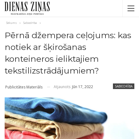
Sākums
Sabiedrība
Pērnā džempera ceļojums: kas
notiek ar šķirošanas
konteineros ieliktajiem
tekstilizstrādājumiem?
Atjaunots
Jūn 17, 2022
SABIEDRĪBA
Publicitātes Materiāls