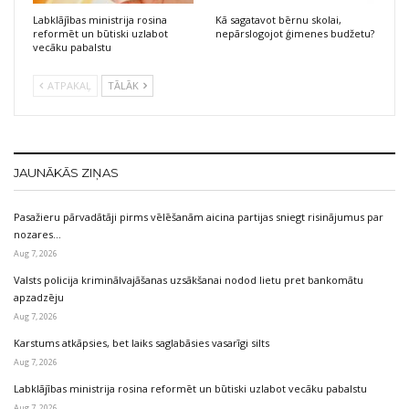
Labklājības ministrija rosina
Kā sagatavot bērnu skolai,
reformēt un būtiski uzlabot
nepārslogojot ģimenes budžetu?
vecāku pabalstu
ATPAKAĻ
TĀLĀK
JAUNĀKĀS ZIŅAS
Pasažieru pārvadātāji pirms vēlēšanām aicina partijas sniegt risinājumus par
nozares…
Aug 7, 2026
Valsts policija kriminālvajāšanas uzsākšanai nodod lietu pret bankomātu
apzadzēju
Aug 7, 2026
Karstums atkāpsies, bet laiks saglabāsies vasarīgi silts
Aug 7, 2026
Labklājības ministrija rosina reformēt un būtiski uzlabot vecāku pabalstu
Aug 7, 2026