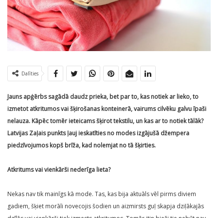
Dalīties
Jauns apģērbs sagādā daudz prieka, bet par to, kas notiek ar lieko, to
izmetot atkritumos vai šķirošanas konteinerā, vairums cilvēku galvu īpaši
nelauza. Kāpēc tomēr ieteicams šķirot tekstilu, un kas ar to notiek tālāk?
Latvijas Zaļais punkts ļauj ieskatīties no modes izgājušā džempera
piedzīvojumos kopš brīža, kad nolemjat no tā šķirties.
Atkritums vai vienkārši nederīga lieta?
Nekas nav tik mainīgs kā mode. Tas, kas bija aktuāls vēl pirms diviem
gadiem, šķiet morāli novecojis šodien un aizmirsts guļ skapja dziļākajās