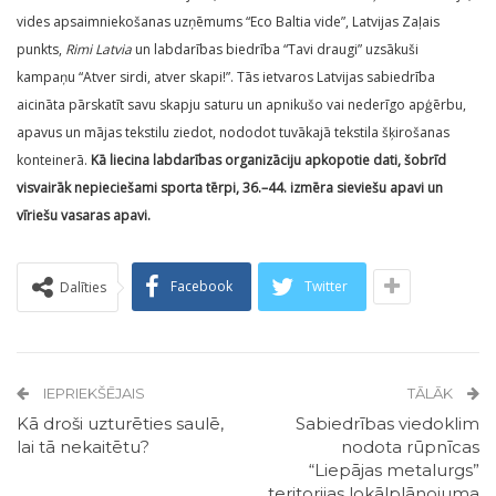
vides apsaimniekošanas uzņēmums “Eco Baltia vide”, Latvijas Zaļais
punkts,
Rimi Latvia
un labdarības biedrība “Tavi draugi” uzsākuši
kampaņu “Atver sirdi, atver skapi!”. Tās ietvaros Latvijas sabiedrība
aicināta pārskatīt savu skapju saturu un apnikušo vai nederīgo apģērbu,
apavus un mājas tekstilu ziedot, nododot tuvākajā tekstila šķirošanas
konteinerā.
Kā liecina labdarības organizāciju apkopotie dati, š
obrīd
visvairāk nepieciešami sporta tērpi, 36.–44. izmēra sieviešu apavi un
vīriešu vasaras apavi.
Facebook
Twitter
Dalīties
IEPRIEKŠĒJAIS
TĀLĀK
Kā droši uzturēties saulē,
Sabiedrības viedoklim
lai tā nekaitētu?
nodota rūpnīcas
“Liepājas metalurgs”
teritorijas lokālplānojuma