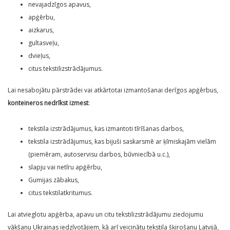
nevajadzīgos apavus,
apģērbu,
aizkarus,
gultasveļu,
dvieļus,
citus tekstilizstrādājumus.
Lai nesabojātu pārstrādei vai atkārtotai izmantošanai derīgos apģērbus,
konteineros nedrīkst izmest
:
tekstila izstrādājumus, kas izmantoti tīrīšanas darbos,
tekstila izstrādājumus, kas bijuši saskarsmē ar ķīmiskajām vielām
(piemēram, autoservisu darbos, būvniecībā u.c.),
slapju vai netīru apģērbu,
Gumijas zābakus,
citus tekstilatkritumus.
Lai atvieglotu apģērba, apavu un citu tekstilizstrādājumu ziedojumu
vākšanu Ukrainas iedzīvotājiem, kā arī veicinātu tekstila šķirošanu Latvijā,