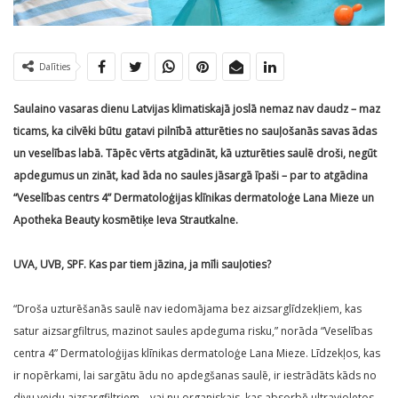
Dalīties
Saulaino vasaras dienu Latvijas klimatiskajā joslā nemaz nav daudz – maz
ticams, ka cilvēki būtu gatavi pilnībā atturēties no sauļošanās savas ādas
un veselības labā. Tāpēc vērts atgādināt, kā uzturēties saulē droši, negūt
apdegumus un zināt, kad āda no saules jāsargā īpaši – par to atgādina
“Veselības centrs 4” Dermatoloģijas klīnikas dermatoloģe Lana Mieze un
Apotheka Beauty kosmētiķe Ieva Strautkalne.
UVA, UVB, SPF. Kas par tiem jāzina, ja mīli sauļoties?
“Droša uzturēšanās saulē nav iedomājama bez aizsarglīdzekļiem, kas
satur aizsargfiltrus, mazinot sau­les apdeguma risku,” norāda “Veselības
centra 4” Dermatoloģijas klīnikas dermatoloģe Lana Mieze. Līdzekļos, kas
ir nopērkami, lai sargātu ādu no apdegšanas saulē, ir iestrādāts kāds no
divu veidu aizsarg­filtriem – vai nu organiskais, kas absorbē ultravioletos