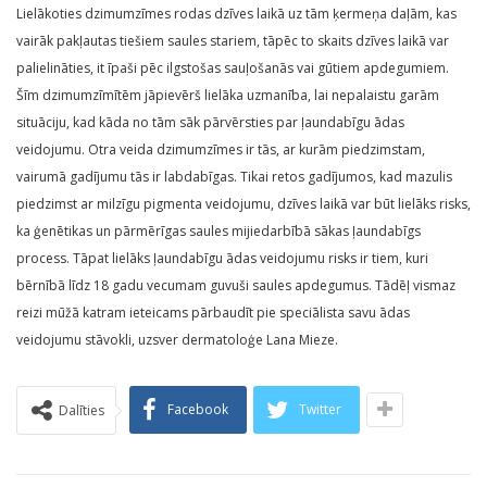
Lielākoties dzimumzīmes rodas dzīves laikā uz tām ķermeņa daļām, kas
vairāk pakļautas tiešiem saules stariem, tāpēc to skaits dzīves laikā var
palielināties, it īpaši pēc ilgstošas sauļošanās vai gūtiem apdegumiem.
Šīm dzimumzīmītēm jāpievērš lielāka uzmanība, lai nepalaistu garām
situāciju, kad kāda no tām sāk pārvērsties par ļaundabīgu ādas
veidojumu. Otra veida dzimumzīmes ir tās, ar kurām piedzimstam,
vairumā gadījumu tās ir labdabīgas. Tikai retos gadījumos, kad mazulis
pie­dzimst ar milzīgu pigmenta veidojumu, dzīves laikā var būt lielāks risks,
ka ģenētikas un pārmē­rīgas saules mijiedarbībā sākas ļaundabīgs
process. Tāpat lielāks ļaundabīgu ādas veidojumu risks ir tiem, kuri
bērnībā līdz 18 gadu vecumam guvuši saules apdegumus. Tādēļ vismaz
reizi mūžā katram ieteicams pārbaudīt pie spe­ciālista savu ādas
veidojumu stāvokli, uzsver dermatoloģe Lana Mieze.
Facebook
Twitter
Dalīties