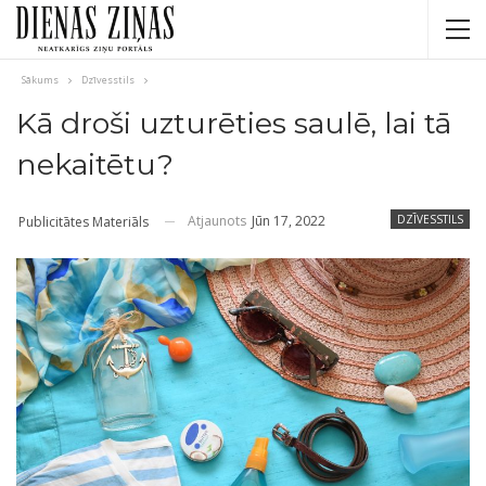
Sākums
Dzīvesstils
Kā droši uzturēties saulē, lai tā
nekaitētu?
Atjaunots
Jūn 17, 2022
DZĪVESSTILS
Publicitātes Materiāls