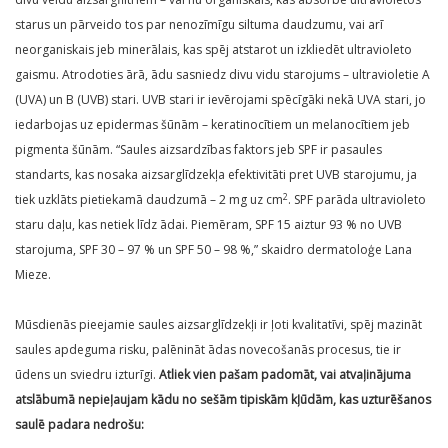
starus un pārveido tos par nenozīmīgu siltuma daudzumu, vai arī
neorganis­kais jeb minerālais, kas spēj atstarot un izkliedēt ultravioleto
gaismu. Atrodoties ārā, ādu sasniedz divu vidu starojums – ultravioletie A
(UVA) un B (UVB) stari. UVB stari ir ievērojami spēcīgāki nekā UVA stari, jo
iedarbojas uz epidermas šūnām – keratinocītiem un melanocītiem jeb
pigmenta šūnām. “Saules aizsardzības faktors jeb SPF ir pasaules
standarts, kas nosaka aizsarglīdzekļa efektivi­tāti pret UVB starojumu, ja
2
tiek uzklāts pietiekamā daudzumā – 2 mg uz cm
. SPF parāda ultravioleto
staru daļu, kas netiek līdz ādai. Pie­mēram, SPF 15 aiztur 93 % no UVB
starojuma, SPF 30 – 97 % un SPF 50 – 98 %,” skaidro dermatoloģe Lana
Mieze.
Mūsdienās pieejamie saules aizsarglīdzekļi ir ļoti kvalitatīvi, spēj mazināt
saules apdeguma risku, palēnināt ādas novecošanās procesus, tie ir
ūdens un sviedru izturīgi.
Atliek vien pašam padomāt, vai atvaļinājuma
atslābumā nepieļaujam kādu no sešām tipiskām kļūdām, kas uzturēšanos
saulē padara nedrošu: