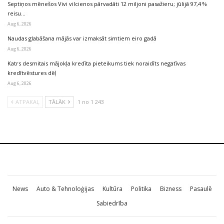
Septiņos mēnešos Vivi vilcienos pārvadāti 12 miljoni pasažieru; jūlijā 97,4 %
reisu…
Aug 6, 2026
Naudas glabāšana mājās var izmaksāt simtiem eiro gadā
Aug 6, 2026
Katrs desmitais mājokļa kredīta pieteikums tiek noraidīts negatīvas
kredītvēstures dēļ
Aug 6, 2026
ATPAKAĻ
TĀLĀK
1 no 1 243
News
Auto & Tehnoloģijas
Kultūra
Politika
Bizness
Pasaulē
Sabiedrība