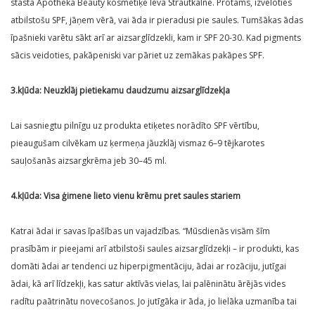
stāsta Apotheka Beauty kosmētiķe Ieva Strautkalne. Protams, izvēloties
atbilstošu SPF, jāņem vērā, vai āda ir pieradusi pie saules. Tumšākas ādas
īpašnieki varētu sākt arī ar aizsarglīdzekli, kam ir SPF 20-30. Kad pigments
sācis veidoties, pakāpeniski var pāriet uz zemākas pakāpes SPF.
3.kļūda:
Neuzklāj pietiekamu daudzumu aizsarglīdzekļa
Lai sasniegtu pilnīgu uz produkta eti­ķetes norādīto SPF vērtību,
pieaugušam cilvēkam uz ķer­meņa jāuzklāj vismaz 6–9 tējkarotes
sauļošanās aizsargkrēma jeb 30–45 ml.
4.kļūda: Visa ģimene lieto vienu krēmu pret saules stariem
Katrai ādai ir savas īpašības un vajadzības. “Mūsdienās visām šīm
prasībām ir pieejami arī atbilstoši saules aizsarglīdzekļi – ir produkti, kas
domāti ādai ar tendenci uz hiperpigmentāciju, ādai ar rozāciju, jutīgai
ādai, kā arī līdzekļi, kas satur aktīvās vielas, lai palēninātu ārējās vides
radītu paātrinātu novecošanos. Jo jutīgāka ir āda, jo lielāka uzmanība tai