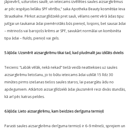
jāpievērš, uzturoties saulē, un ieteicams izvēlēties saules aizsargkrēmus
ar pēc iespējas lielāku SPF vērtību,” saka Apotheka Beauty kosmētiķe Ieva
Strautkalne. Pērkot aizsarglīdzekli pret sauli, vēlams ņemt vērā ādas tipu:
jutīgai un taukainai ādai piemērotāks būs pieniņš, losjons, bet sausai ādai
– mitrinošs vai barojošs krēms ar SPF, savukārt normālai un kombinēta
tipa ādai – fluīds, pieniņš vai gels.
5.kļūda: Uzsmērē aizsargkrēmu tikai tad, kad pludmalē jau izklāts dvielis
Teiciens: “Labāk vēlāk, nekā nekad” tiešā veidā neattieksies uz saules
aizsargkrēmu lietošanu, jo to būtu ieteicams ādai uzklāt 15 līdz 30
minūtes pirms iziešanas tiešos saules staros, lai pasargātu ādu no
apdegumiem. Atkārtoti aizsarglīdzekli ādai jāuzsmērē reizi divās stundās,
kā arī pēc katras peldes.
6.kļūda: Lieto aizsargkrēmu, kam beidzies derīguma termiņš
Parasti saules aizsargkrēma derīguma termiņš ir 6–9 mēneši, sprejiem un