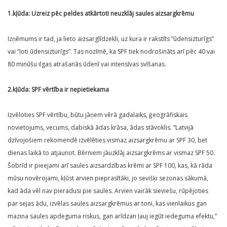
1.kļūda: Uzreiz pēc peldes atkārtoti neuzklāj saules aizsargkrēmu
Izņēmums ir tad, ja lieto aizsarglīdzekli, uz kura ir rakstīts “ūdensizturīgs”
vai “ļoti ūdensizturīgs”. Tas nozīmē, ka SPF tiek nodrošināts arī pēc 40 vai
80 minūšu ilgas atrašanās ūdenī vai intensīvas svīšanas.
2.kļūda: SPF vērtība ir nepietiekama
Izvēloties SPF vērtību, būtu jāņem vērā gadalaiks, ģeogrāfiskais
novietojums, vecums, dabiskā ādas krāsa, ādas stāvoklis. “Latvijā
dzīvojošiem rekomendē izvēlēties vismaz aizsargkrēmu ar SPF 30, bet
dienas laikā to atjaunot. Bērniem jāuzklāj aizsargkrēms ar vismaz SPF 50.
Šobrīd ir pieejami arī saules aizsardzības krēmi ar SPF 100, kas, kā rāda
mūsu novērojami, kļūst arvien pieprasītāki, jo sevišķi sezonas sākumā,
kad āda vēl nav pieradusi pie saules. Arvien vairāk sieviešu, rūpējoties
par sejas ādu, izvēlas saules aizsargkrēmus ar toni, kas vienlaikus gan
mazina saules apdeguma riskus, gan arīdzan ļauj iegūt iedeguma efektu,”