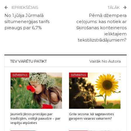
IEPRIEKŠĒJAIS
TĀLĀK
No 1.jūlija Jūrmalā
Pērnā džempera
siltumenerģijas tarifs
ceļojums: kas notiek ar
pieaugs par 6,7%
šķirošanas konteineros
ieliktajiem
tekstilizstrādājumiem?
TEV VARĒTU PATIKT
Vairāk No Autora
DZĪVESSTILS
DZĪVESSTILS
Jaunieši Jāņos priecājas par
Grila sezona: kā sagatavoties
tradīcijām, vidējā paaudze – par
garajiem vasaras vakariem?
iespēju atpūsties