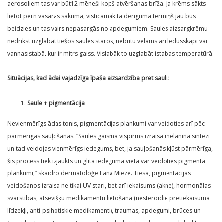
aerosoliem tas var būt12 mēneši kopš atvēršanas brīža. Ja krēms sākts
lietot pērn vasaras sākumā, visticamāk tā derīguma termiņš jau būs
beidzies un tas vairs nepasargās no apdegumiem. Saules aizsargkrēmu
nedrīkst uzglabāt tiešos saules staros, nebūtu vēlams arī ledusskapī vai
vannasistabā, kur ir mitrs gaiss. Vislabāk to uzglabāt istabas temperatūrā.
Situācijas, kad ādai vajadzīga īpaša aizsardzība pret sauli:
Saule + pigmentācija
Nevienmērīgs ādas tonis, pigmentācijas plankumi var veidoties arī pēc
pārmērīgas sauļošanās. “Saules gaisma vispirms izraisa melanīna sintēzi
un tad veidojas vienmērīgs iedegums, bet, ja sauļošanās kļūst pārmērīga,
šis process tiek izjaukts un glīta iedeguma vietā var veidoties pigmenta
plankumi,” skaidro dermatoloģe Lana Mieze. Tiesa, pigmentācijas
veidošanos izraisa ne tikai UV stari, bet arī iekaisums (akne), hormonālas
svārstības, atsevišķu medikamentu lietošana (nesteroīdie pretiekaisuma
līdzekļi, anti-psihotiskie medikamenti), traumas, apdegumi, brūces un