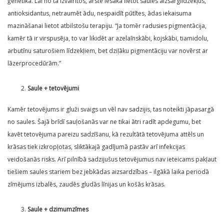
ģenētika. Lai no tā izvairītos, ārste iesaka lietot saules aizsarglīdzekļus,
antioksidantus, netraumēt ādu, nespaidīt pūtītes, ādas iekaisuma
mazināšanai lietot atbilstošu terapiju. “Ja tomēr radusies pigmentācija,
kamēr tā ir virspusēja, to var likidēt ar azelaīnskābi, kojskābi, tiamidolu,
arbutīnu saturošiem līdzekļiem, bet dziļāku pigmentāciju var novērst ar
lāzerprocedūrām.”
Saule + tetovējumi
Kamēr tetovējums ir gluži svaigs un vēl nav sadzijis, tas noteikti jāpasargā
no saules. Šajā brīdī sauļošanās var ne tikai ātri radīt apdegumu, bet
kavēt tetovējuma pareizu sadzīšanu, kā rezultātā tetovējuma attēls un
krāsas tiek izkropļotas, sliktākajā gadījumā pastāv arī infekcijas
veidošanās risks. Arī pilnībā sadzijušus tetovējumus nav ieteicams pakļaut
tiešiem saules stariem bez jebkādas aizsardzības – ilgākā laika periodā
zīmējums izbalēs, zaudēs gludās līnijas un košās krāsas.
Saule + dzimumzīmes