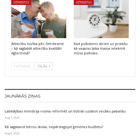
DZĪVESSTILS
DZĪVESSTILS
Attiecību tuvība pēc četrdesmit
Kad pulkstenis skrien uz priekšu:
– kā saglabāt attiecību kvalitāti
kā vasaras laika maiņa ietekmē
ilgtermiņā?
mūsu psihisko…
ATPAKAĻ
TĀLĀK
JAUNĀKĀS ZIŅAS
Labklājības ministrija rosina reformēt un būtiski uzlabot vecāku pabalstu
Aug 7, 2026
Kā sagatavot bērnu skolai, nepārslogojot ģimenes budžetu?
Aug 6, 2026