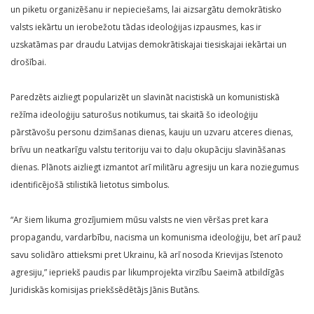
un piketu organizēšanu ir nepieciešams, lai aizsargātu demokrātisko
valsts iekārtu un ierobežotu tādas ideoloģijas izpausmes, kas ir
uzskatāmas par draudu Latvijas demokrātiskajai tiesiskajai iekārtai un
drošībai.
Paredzēts aizliegt popularizēt un slavināt nacistiskā un komunistiskā
režīma ideoloģiju saturošus notikumus, tai skaitā šo ideoloģiju
pārstāvošu personu dzimšanas dienas, kauju un uzvaru atceres dienas,
brīvu un neatkarīgu valstu teritoriju vai to daļu okupāciju slavināšanas
dienas. Plānots aizliegt izmantot arī militāru agresiju un kara noziegumus
identificējošā stilistikā lietotus simbolus.
“Ar šiem likuma grozījumiem mūsu valsts ne vien vēršas pret kara
propagandu, vardarbību, nacisma un komunisma ideoloģiju, bet arī pauž
savu solidāro attieksmi pret Ukrainu, kā arī nosoda Krievijas īstenoto
agresiju,” iepriekš paudis par likumprojekta virzību Saeimā atbildīgās
Juridiskās komisijas priekšsēdētājs Jānis Butāns.