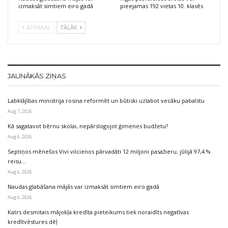
izmaksāt simtiem eiro gadā
pieejamas 192 vietas 10. klasēs
ATPAKAĻ
TĀLĀK
JAUNĀKĀS ZIŅAS
Labklājības ministrija rosina reformēt un būtiski uzlabot vecāku pabalstu
Aug 7, 2026
Kā sagatavot bērnu skolai, nepārslogojot ģimenes budžetu?
Aug 6, 2026
Septiņos mēnešos Vivi vilcienos pārvadāti 12 miljoni pasažieru; jūlijā 97,4 %
reisu…
Aug 6, 2026
Naudas glabāšana mājās var izmaksāt simtiem eiro gadā
Aug 6, 2026
Katrs desmitais mājokļa kredīta pieteikums tiek noraidīts negatīvas
kredītvēstures dēļ