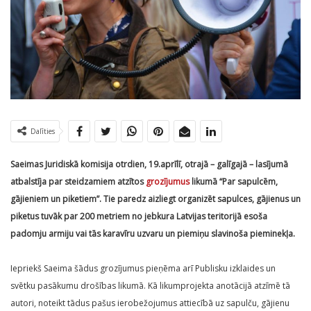
Dalīties
Saeimas Juridiskā komisija otrdien, 19.aprīlī, otrajā – galīgajā – lasījumā
atbalstīja par steidzamiem atzītos
grozījumus
likumā “Par sapulcēm,
gājieniem un piketiem”. Tie paredz aizliegt organizēt sapulces, gājienus un
piketus tuvāk par 200 metriem no jebkura Latvijas teritorijā esoša
padomju armiju vai tās karavīru uzvaru un piemiņu slavinoša pieminekļa.
Iepriekš Saeima šādus grozījumus pieņēma arī Publisku izklaides un
svētku pasākumu drošības likumā. Kā likumprojekta anotācijā atzīmē tā
autori, noteikt tādus pašus ierobežojumus attiecībā uz sapulču, gājienu