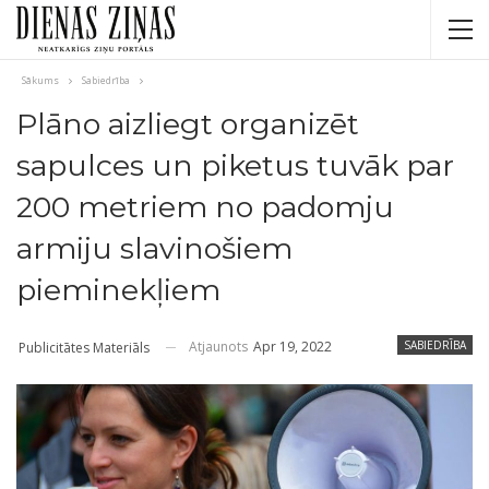
Sākums
Sabiedrība
Plāno aizliegt organizēt
sapulces un piketus tuvāk par
200 metriem no padomju
armiju slavinošiem
pieminekļiem
Atjaunots
Apr 19, 2022
SABIEDRĪBA
Publicitātes Materiāls