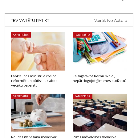
TEV VARĒTU PATIKT
Vairāk No Autora
SABIEDRĪBA
SABIEDRĪBA
Labklājības ministrija rosina
Kā sagatavot bērnu skolai,
reformēt un būtiski uzlabot
nepārslogojot ģimenes budžetu?
vecāku pabalstu
SABIEDRĪBA
SABIEDRĪBA
Naudas glabāšana mājās var
Rīgas pašvaldības skolās vēl