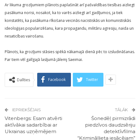
Ar likuma grozījumiem plānots paplašināt arī pašvaldības tiesības aizliegt
pasākuma norisi, nosakot, ka to varēs aizliegt arī gadījumos, ja tiek
konstatēts, ka pasākuma rīkošana veicinās nacistiskās un komunistiskās
ideoloģijas popularizēšanu, kara propagandu, militāru agresiju, naida un
nesaticības vairošanu.
Plānots, ka grozījumi stāsies spēkā nākamajā dienā pēc to izsludināšanas.
Par tiem vēl galīgajā lasījumā jālemj Saeimai.
Facebook
Twitter
Dalīties
IEPRIEKŠĒJAIS
TĀLĀK
Vitenbergs: Esam atvērti
Šonedēļ pirmizrādi
aktīvākai sadarbībai ar
piedzīvos daudzsēriju
Ukrainas uzņēmējiem
detektīvfilma
“Krimināllieta iesācējam”