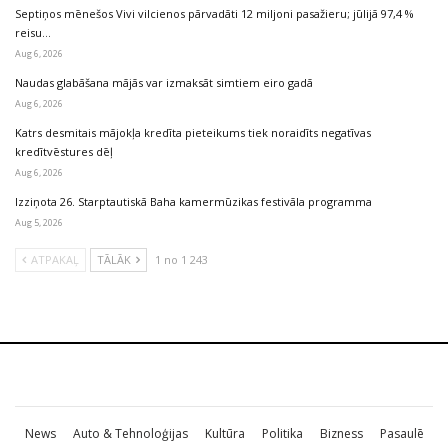
Septiņos mēnešos Vivi vilcienos pārvadāti 12 miljoni pasažieru; jūlijā 97,4 %
reisu…
Aug 6, 2026
Naudas glabāšana mājās var izmaksāt simtiem eiro gadā
Aug 6, 2026
Katrs desmitais mājokļa kredīta pieteikums tiek noraidīts negatīvas
kredītvēstures dēļ
Aug 6, 2026
Izziņota 26. Starptautiskā Baha kamermūzikas festivāla programma
Aug 5, 2026
ATPAKAĻ
TĀLĀK
1 no 1 243
News
Auto & Tehnoloģijas
Kultūra
Politika
Bizness
Pasaulē