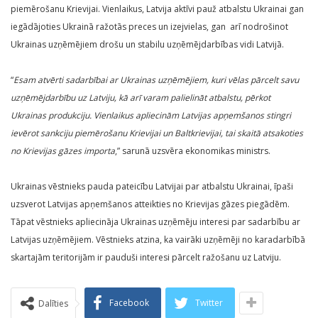
piemērošanu Krievijai. Vienlaikus, Latvija aktīvi pauž atbalstu Ukrainai gan
iegādājoties Ukrainā ražotās preces un izejvielas, gan arī nodrošinot
Ukrainas uzņēmējiem drošu un stabilu uzņēmējdarbības vidi Latvijā.
“
Esam atvērti sadarbībai ar Ukrainas uzņēmējiem, kuri vēlas pārcelt savu
uzņēmējdarbību uz Latviju, kā arī varam palielināt atbalstu, pērkot
Ukrainas produkciju. Vienlaikus apliecinām Latvijas apņemšanos stingri
ievērot sankciju piemērošanu Krievijai un Baltkrievijai, tai skaitā atsakoties
no Krievijas gāzes importa
,” sarunā uzsvēra ekonomikas ministrs.
Ukrainas vēstnieks pauda pateicību Latvijai par atbalstu Ukrainai, īpaši
uzsverot Latvijas apņemšanos atteikties no Krievijas gāzes piegādēm.
Tāpat vēstnieks apliecināja Ukrainas uzņēmēju interesi par sadarbību ar
Latvijas uzņēmējiem. Vēstnieks atzina, ka vairāki uzņēmēji no karadarbībā
skartajām teritorijām ir pauduši interesi pārcelt ražošanu uz Latviju.
Facebook
Twitter
Dalīties