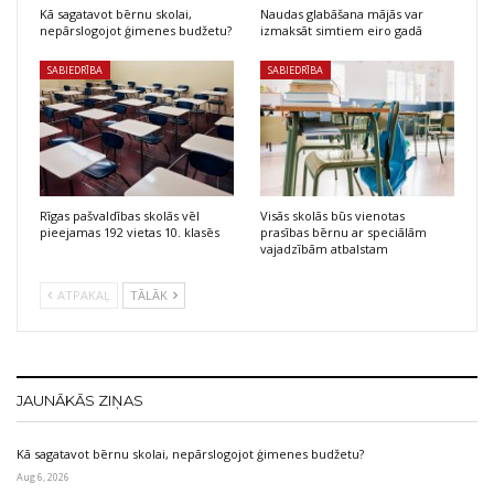
Kā sagatavot bērnu skolai,
Naudas glabāšana mājās var
nepārslogojot ģimenes budžetu?
izmaksāt simtiem eiro gadā
SABIEDRĪBA
SABIEDRĪBA
Rīgas pašvaldības skolās vēl
Visās skolās būs vienotas
pieejamas 192 vietas 10. klasēs
prasības bērnu ar speciālām
vajadzībām atbalstam
ATPAKAĻ
TĀLĀK
JAUNĀKĀS ZIŅAS
Kā sagatavot bērnu skolai, nepārslogojot ģimenes budžetu?
Aug 6, 2026