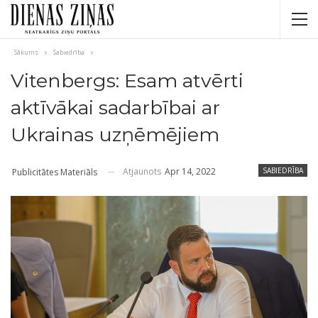
Sākums
Sabiedrība
Vitenbergs: Esam atvērti
aktīvākai sadarbībai ar
Ukrainas uzņēmējiem
Atjaunots
Apr 14, 2022
SABIEDRĪBA
Publicitātes Materiāls