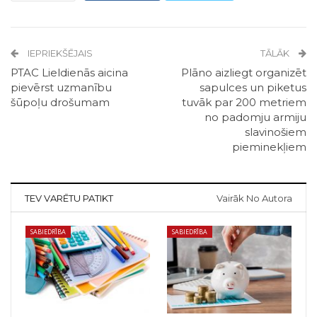
IEPRIEKŠĒJAIS
TĀLĀK
PTAC Lieldienās aicina
Plāno aizliegt organizēt
pievērst uzmanību
sapulces un piketus
šūpoļu drošumam
tuvāk par 200 metriem
no padomju armiju
slavinošiem
pieminekļiem
TEV VARĒTU PATIKT
Vairāk No Autora
SABIEDRĪBA
SABIEDRĪBA