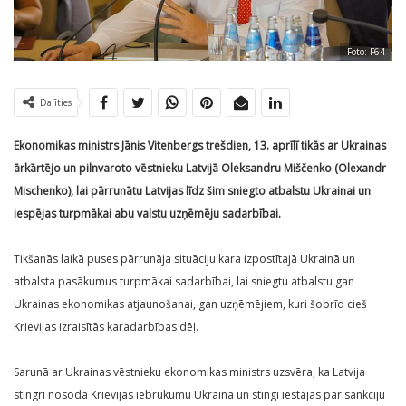
Foto: F64
Dalīties
Ekonomikas ministrs Jānis Vitenbergs trešdien, 13. aprīlī tikās ar Ukrainas
ārkārtējo un pilnvaroto vēstnieku Latvijā Oleksandru Miščenko (Olexandr
Mischenko), lai pārrunātu Latvijas līdz šim sniegto atbalstu Ukrainai un
iespējas turpmākai abu valstu uzņēmēju sadarbībai.
Tikšanās laikā puses pārrunāja situāciju kara izpostītajā Ukrainā un
atbalsta pasākumus turpmākai sadarbībai, lai sniegtu atbalstu gan
Ukrainas ekonomikas atjaunošanai, gan uzņēmējiem, kuri šobrīd cieš
Krievijas izraisītās karadarbības dēļ.
Sarunā ar Ukrainas vēstnieku ekonomikas ministrs uzsvēra, ka Latvija
stingri nosoda Krievijas iebrukumu Ukrainā un stingi iestājas par sankciju