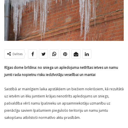
Dalīties
Rīgas dome brīdina: no sniega un apledojuma netīrītas ietves un namu
jumti rada nopietnu risku iedzīvotāju veselībai un mantai
Saistībā ar mainīgiem laika apstākļiem un biežiem nokrišņiem, kā rezultātā
uz ietvēm un ēku jumtiem krājas nenotīrīts apledojums un sniegs,
pašvaldība vērš namu īpašnieku un apsaimniekotāju uzmanību uz
pienācīgu saviem īpašumiem piegulošo teritoriju un namu jumtu
sakopšanu atbilstoši normatīvo aktu prasībām.