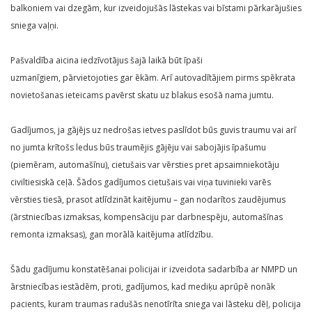
balkoniem vai dzegām, kur izveidojušās lāstekas vai bīstami pārkarājušies
sniega vaļņi.
Pašvaldība aicina iedzīvotājus šajā laikā būt īpaši
uzmanīgiem, pārvietojoties gar ēkām. Arī autovadītājiem pirms spēkrata
novietošanas ieteicams pavērst skatu uz blakus esošā nama jumtu.
Gadījumos, ja gājējs uz nedrošas ietves paslīdot būs guvis traumu vai arī
no jumta krītošs ledus būs traumējis gājēju vai sabojājis īpašumu
(piemēram, automašīnu), cietušais var vērsties pret apsaimniekotāju
civiltiesiskā ceļā. Šādos gadījumos cietušais vai viņa tuvinieki varēs
vērsties tiesā, prasot atlīdzināt kaitējumu – gan nodarītos zaudējumus
(ārstniecības izmaksas, kompensāciju par darbnespēju, automašīnas
remonta izmaksas), gan morālā kaitējuma atlīdzību.
Šādu gadījumu konstatēšanai policijai ir izveidota sadarbība ar NMPD un
ārstniecības iestādēm, proti, gadījumos, kad mediķu aprūpē nonāk
pacients, kuram traumas radušās nenotīrīta sniega vai lāsteku dēļ, policija