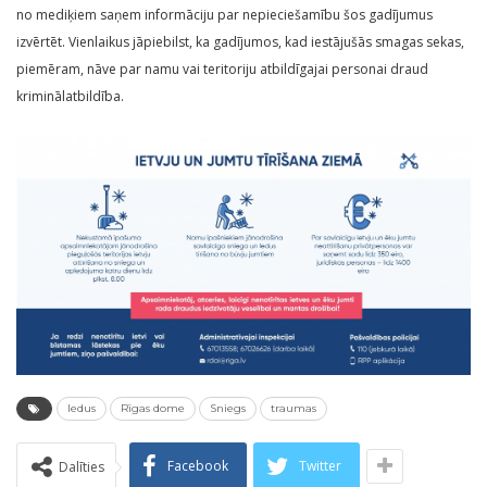
no mediķiem saņem informāciju par nepieciešamību šos gadījumus
izvērtēt. Vienlaikus jāpiebilst, ka gadījumos, kad iestājušās smagas sekas,
piemēram, nāve par namu vai teritoriju atbildīgajai personai draud
kriminālatbildība.
ledus
Rīgas dome
Sniegs
traumas
Facebook
Twitter
Dalīties