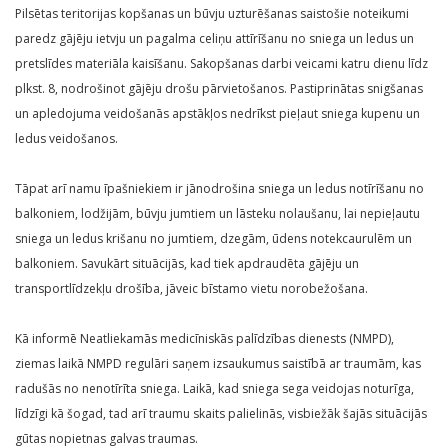
Pilsētas teritorijas kopšanas un būvju uzturēšanas saistošie noteikumi
paredz gājēju ietvju un pagalma celiņu attīrīšanu no sniega un ledus un
pretslīdes materiāla kaisīšanu. Sakopšanas darbi veicami katru dienu līdz
plkst. 8, nodrošinot gājēju drošu pārvietošanos. Pastiprinātas snigšanas
un apledojuma veidošanās apstākļos nedrīkst pieļaut sniega kupenu un
ledus veidošanos.
Tāpat arī namu īpašniekiem ir jānodrošina sniega un ledus notīrīšanu no
balkoniem, lodžijām, būvju jumtiem un lāsteku nolaušanu, lai nepieļautu
sniega un ledus krišanu no jumtiem, dzegām, ūdens notekcaurulēm un
balkoniem. Savukārt situācijās, kad tiek apdraudēta gājēju un
transportlīdzekļu drošība, jāveic bīstamo vietu norobežošana.
Kā informē Neatliekamās medicīniskās palīdzības dienests (NMPD),
ziemas laikā NMPD regulāri saņem izsaukumus saistībā ar traumām, kas
radušās no nenotīrīta sniega. Laikā, kad sniega sega veidojas noturīga,
līdzīgi kā šogad, tad arī traumu skaits palielinās, visbiežāk šajās situācijās
gūtas nopietnas galvas traumas.