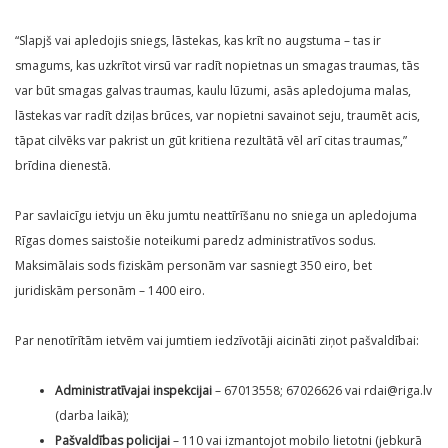
“Slapjš vai apledojis sniegs, lāstekas, kas krīt no augstuma – tas ir
smagums, kas uzkrītot virsū var radīt nopietnas un smagas traumas, tās
var būt smagas galvas traumas, kaulu lūzumi, asās apledojuma malas,
lāstekas var radīt dziļas brūces, var nopietni savainot seju, traumēt acis,
tāpat cilvēks var pakrist un gūt kritiena rezultātā vēl arī citas traumas,”
brīdina dienestā.
Par savlaicīgu ietvju un ēku jumtu neattīrīšanu no sniega un apledojuma
Rīgas domes saistošie noteikumi paredz administratīvos sodus.
Maksimālais sods fiziskām personām var sasniegt 350 eiro, bet
juridiskām personām – 1400 eiro.
Par nenotīrītām ietvēm vai jumtiem iedzīvotāji aicināti ziņot pašvaldībai:
Administratīvajai inspekcijai
– 67013558; 67026626 vai rdai@riga.lv
(darba laikā);
Pašvaldības policijai
– 110 vai izmantojot mobilo lietotni (jebkurā