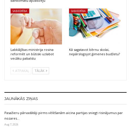
bankomātu apzadzēju
SABIEDRĪBA
SABIEDRĪBA
Labklājības ministrija rosina
Kā sagatavot bērnu skolai,
reformēt un būtiski uzlabot
nepārslogojot ģimenes budžetu?
vecāku pabalstu
ATPAKAĻ
TĀLĀK
JAUNĀKĀS ZIŅAS
Pasažieru pārvadātāji pirms vēlēšanām aicina partijas sniegt risinājumus par
nozares…
Aug 7, 2026