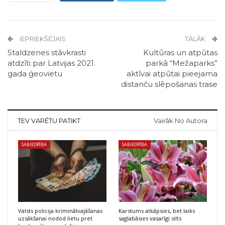
IEPRIEKŠĒJAIS
TĀLĀK
Staldzenes stāvkrasti
Kultūras un atpūtas
atdzīti par Latvijas 2021.
parkā “Mežaparks”
gada ģeovietu
aktīvai atpūtai pieejama
distanču slēpošanas trase
TEV VARĒTU PATIKT
Vairāk No Autora
SABIEDRĪBA
SABIEDRĪBA
Valsts policija kriminālvajāšanas
Karstums atkāpsies, bet laiks
uzsākšanai nodod lietu pret
saglabāsies vasarīgi silts