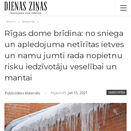
Sākums
Sabiedrība
Rīgas dome brīdina: no sniega
un apledojuma netīrītas ietves
un namu jumti rada nopietnu
risku iedzīvotāju veselībai un
mantai
Atjaunots
Jan 15, 2021
SABIEDRĪBA
Publicitātes Materiāls