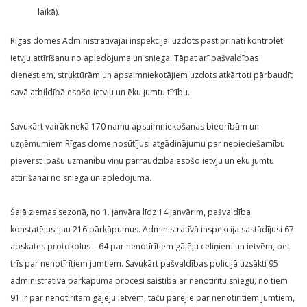
laikā).
Rīgas domes Administratīvajai inspekcijai uzdots pastiprināti kontrolēt
ietvju attīrīšanu no apledojuma un sniega. Tāpat arī pašvaldības
dienestiem, struktūrām un apsaimniekotājiem uzdots atkārtoti pārbaudīt
savā atbildībā esošo ietvju un ēku jumtu tīrību.
Savukārt vairāk nekā 170 namu apsaimniekošanas biedrībām un
uzņēmumiem Rīgas dome nosūtījusi atgādinājumu par nepieciešamību
pievērst īpašu uzmanību viņu pārraudzībā esošo ietvju un ēku jumtu
attīrīšanai no sniega un apledojuma.
Šajā ziemas sezonā, no 1. janvāra līdz 14.janvārim, pašvaldība
konstatējusi jau 216 pārkāpumus. Administratīvā inspekcija sastādījusi 67
apskates protokolus – 64 par nenotīrītiem gājēju celiņiem un ietvēm, bet
trīs par nenotīrītiem jumtiem. Savukārt pašvaldības policijā uzsākti 95
administratīvā pārkāpuma procesi saistībā ar nenotīrītu sniegu, no tiem
91 ir par nenotīrītām gājēju ietvēm, taču pārējie par nenotīrītiem jumtiem,