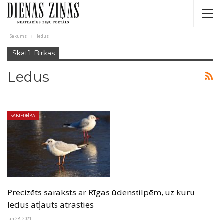
Sākums
ledus
Skatīt Birkas
Ledus
SABIEDRĪBA
Precizēts saraksts ar Rīgas ūdenstilpēm, uz kuru
ledus atļauts atrasties
Jan 28, 2021