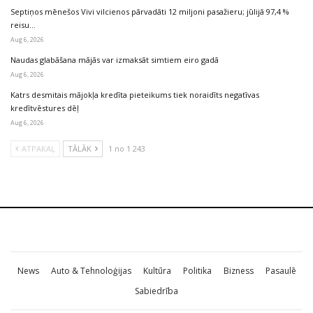
Septiņos mēnešos Vivi vilcienos pārvadāti 12 miljoni pasažieru; jūlijā 97,4 %
reisu…
Aug 6, 2026
Naudas glabāšana mājās var izmaksāt simtiem eiro gadā
Aug 6, 2026
Katrs desmitais mājokļa kredīta pieteikums tiek noraidīts negatīvas
kredītvēstures dēļ
Aug 6, 2026
ATPAKAĻ
TĀLĀK
1 no 1 243
News
Auto & Tehnoloģijas
Kultūra
Politika
Bizness
Pasaulē
Sabiedrība