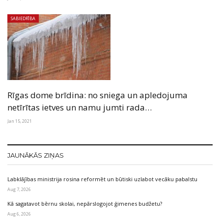
SABIEDRĪBA
Rīgas dome brīdina: no sniega un apledojuma
netīrītas ietves un namu jumti rada…
Jan 15, 2021
JAUNĀKĀS ZIŅAS
Labklājības ministrija rosina reformēt un būtiski uzlabot vecāku pabalstu
Aug 7, 2026
Kā sagatavot bērnu skolai, nepārslogojot ģimenes budžetu?
Aug 6, 2026