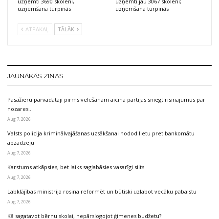
uzņemti 3690 skolēni,
uzņemti jau 3067 skolēni;
uzņemšana turpinās
uzņemšana turpinās
ATPAKAĻ
TĀLĀK
JAUNĀKĀS ZIŅAS
Pasažieru pārvadātāji pirms vēlēšanām aicina partijas sniegt risinājumus par
nozares…
Aug 7, 2026
Valsts policija kriminālvajāšanas uzsākšanai nodod lietu pret bankomātu
apzadzēju
Aug 7, 2026
Karstums atkāpsies, bet laiks saglabāsies vasarīgi silts
Aug 7, 2026
Labklājības ministrija rosina reformēt un būtiski uzlabot vecāku pabalstu
Aug 7, 2026
Kā sagatavot bērnu skolai, nepārslogojot ģimenes budžetu?