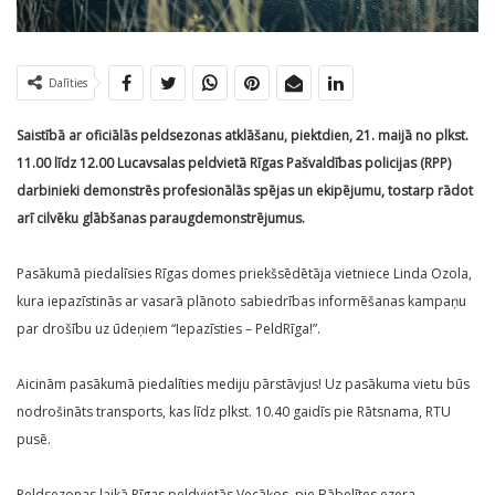
Dalīties
Saistībā ar oficiālās peldsezonas atklāšanu, piektdien, 21. maijā no plkst.
11.00 līdz 12.00 Lucavsalas peldvietā Rīgas Pašvaldības policijas (RPP)
darbinieki demonstrēs profesionālās spējas un ekipējumu, tostarp rādot
arī cilvēku glābšanas paraugdemonstrējumus.
Pasākumā piedalīsies Rīgas domes priekšsēdētāja vietniece Linda Ozola,
kura iepazīstinās ar vasarā plānoto sabiedrības informēšanas kampaņu
par drošību uz ūdeņiem “Iepazīsties – PeldRīga!”.
Aicinām pasākumā piedalīties mediju pārstāvjus! Uz pasākuma vietu būs
nodrošināts transports, kas līdz plkst. 10.40 gaidīs pie Rātsnama, RTU
pusē.
Peldsezonas laikā Rīgas peldvietās Vecāķos, pie Bābelītes ezera,