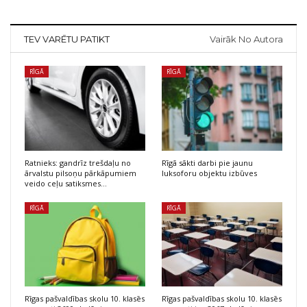
TEV VARĒTU PATIKT
Vairāk No Autora
RĪGĀ
RĪGĀ
Ratnieks: gandrīz trešdaļu no
Rīgā sākti darbi pie jaunu
ārvalstu pilsoņu pārkāpumiem
luksoforu objektu izbūves
veido ceļu satiksmes…
RĪGĀ
RĪGĀ
Rīgas pašvaldības skolu 10. klasēs
Rīgas pašvaldības skolu 10. klasēs