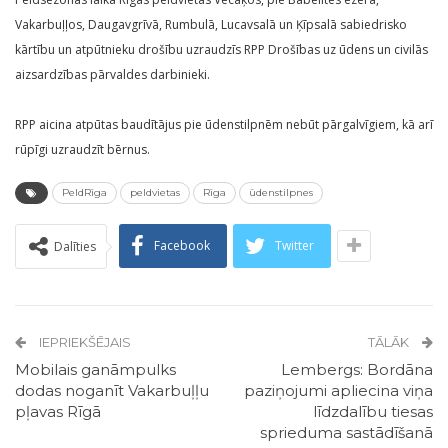
Vakarbuļļos, Daugavgrīvā, Rumbulā, Lucavsalā un Ķīpsalā sabiedrisko
kārtību un atpūtnieku drošību uzraudzīs RPP Drošības uz ūdens un civilās
aizsardzības pārvaldes darbinieki.
RPP aicina atpūtas baudītājus pie ūdenstilpnēm nebūt pārgalvīgiem, kā arī
rūpīgi uzraudzīt bērnus.
PeldRīga
peldvietas
Rīga
ūdenstilpnes
Facebook
Twitter
Dalīties
IEPRIEKŠĒJAIS
TĀLĀK
Mobilais ganāmpulks
Lembergs: Bordāna
dodas noganīt Vakarbuļļu
paziņojumi apliecina viņa
pļavas Rīgā
līdzdalību tiesas
sprieduma sastādīšanā