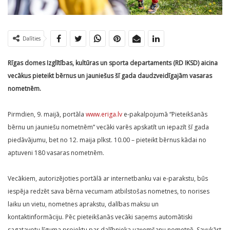
Dalīties
Rīgas domes Izglītības, kultūras un sporta departaments (RD IKSD) aicina
vecākus pieteikt bērnus un jauniešus šī gada daudzveidīgajām vasaras
nometnēm.
Pirmdien, 9. maijā, portāla
www.eriga.lv
e-pakalpojumā “Pieteikšanās
bērnu un jauniešu nometnēm” vecāki varēs apskatīt un iepazīt šī gada
piedāvājumu, bet no 12. maija plkst. 10.00 – pieteikt bērnus kādai no
aptuveni 180 vasaras nometnēm.
Vecākiem, autorizējoties portālā ar internetbanku vai e-parakstu, būs
iespēja redzēt sava bērna vecumam atbilstošas nometnes, to norises
laiku un vietu, nometnes aprakstu, dalības maksu un
kontaktinformāciju. Pēc pieteikšanās vecāki saņems automātiski
sagatavotu līguma projektu par dalībnieka uzņemšanu nometnē. Savukārt