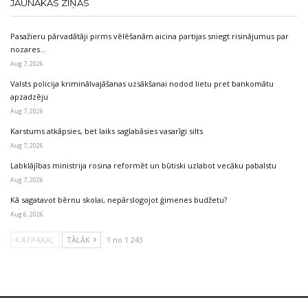
JAUNĀKĀS ZIŅAS
Pasažieru pārvadātāji pirms vēlēšanām aicina partijas sniegt risinājumus par
nozares…
Aug 7, 2026
Valsts policija kriminālvajāšanas uzsākšanai nodod lietu pret bankomātu
apzadzēju
Aug 7, 2026
Karstums atkāpsies, bet laiks saglabāsies vasarīgi silts
Aug 7, 2026
Labklājības ministrija rosina reformēt un būtiski uzlabot vecāku pabalstu
Aug 7, 2026
Kā sagatavot bērnu skolai, nepārslogojot ģimenes budžetu?
Aug 6, 2026
ATPAKAĻ
TĀLĀK
1 no 1 243