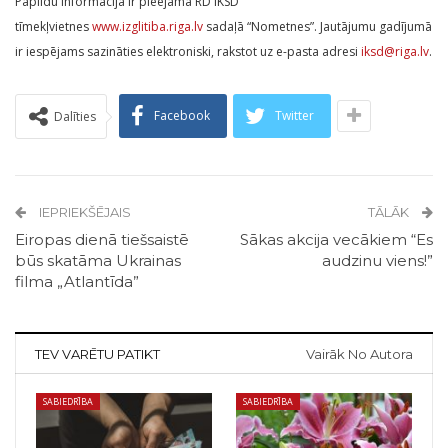
Papildu informācija ir pieejama RD IKSD
tīmekļvietnes
www.izglitiba.riga.lv
sadaļā “Nometnes”. Jautājumu gadījumā
ir iespējams sazināties elektroniski, rakstot uz e-pasta adresi
iksd@riga.lv
.
Facebook
Twitter
Dalīties
IEPRIEKŠĒJAIS
TĀLĀK
Eiropas dienā tiešsaistē
Sākas akcija vecākiem “Es
būs skatāma Ukrainas
audzinu viens!”
filma „Atlantīda”
TEV VARĒTU PATIKT
Vairāk No Autora
SABIEDRĪBA
SABIEDRĪBA