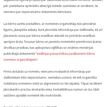
pēc pieteikuma apstrādes attiecīgā iestāde sazināsies ar vecākiem, lai
vienotos par nepieciešamo dokumentu kārtošanu.
Lai bērns varētu piedalīties, ar nometnes organizētāju būs jānoslēdz
līgums, jāaizpilda anketa, kurā jānorāda informācija par dalībnieku, kā arī
jāiesniedz izziņa par bērna veselības stāvokli no primārās veselības
aprūpes ārsta. Šovasar bērnu un jauniešu nometnēm piemērotas īpašas
drošības prasības, kas apkopotas Izglītības un zinātnes ministrijas
publicētajā dokumentā
“Vadlīnijas piesardzības pasākumiem bērnu
nometņu organizētājiem”
.
Pirms došanās uz nometni, ieteicams noskaidrot informāciju par
dalībniekam līdzi nepieciešamo, vienlaikus uzzinot, kā tiek organizēta
nokļūšana nometnes vietā un atgriešanās no tās atpakaļ. Tāpat vecākiem
jānoskaidro precīza atrašanās vieta, kontakttālruņu numuri un tas, kādi
sadzīves apstākļi nometnē tiks nodrošināti.