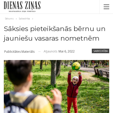
Sākums
Sabiedrība
Sāksies pieteikšanās bērnu un
jauniešu vasaras nometnēm
Atjaunots
Mai 6, 2022
SABIEDRĪBA
Publicitātes Materiāls