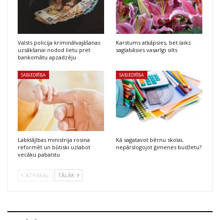
Valsts policija kriminālvajāšanas
Karstums atkāpsies, bet laiks
uzsākšanai nodod lietu pret
saglabāsies vasarīgi silts
bankomātu apzadzēju
SABIEDRĪBA
SABIEDRĪBA
Labklājības ministrija rosina
Kā sagatavot bērnu skolai,
reformēt un būtiski uzlabot
nepārslogojot ģimenes budžetu?
vecāku pabalstu
ATPAKAĻ
TĀLĀK