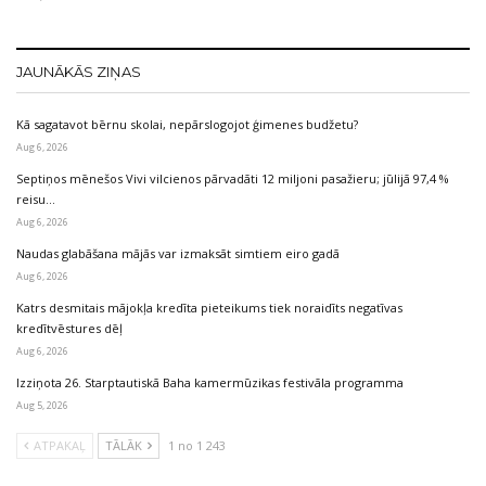
JAUNĀKĀS ZIŅAS
Kā sagatavot bērnu skolai, nepārslogojot ģimenes budžetu?
Aug 6, 2026
Septiņos mēnešos Vivi vilcienos pārvadāti 12 miljoni pasažieru; jūlijā 97,4 %
reisu…
Aug 6, 2026
Naudas glabāšana mājās var izmaksāt simtiem eiro gadā
Aug 6, 2026
Katrs desmitais mājokļa kredīta pieteikums tiek noraidīts negatīvas
kredītvēstures dēļ
Aug 6, 2026
Izziņota 26. Starptautiskā Baha kamermūzikas festivāla programma
Aug 5, 2026
ATPAKAĻ
TĀLĀK
1 no 1 243