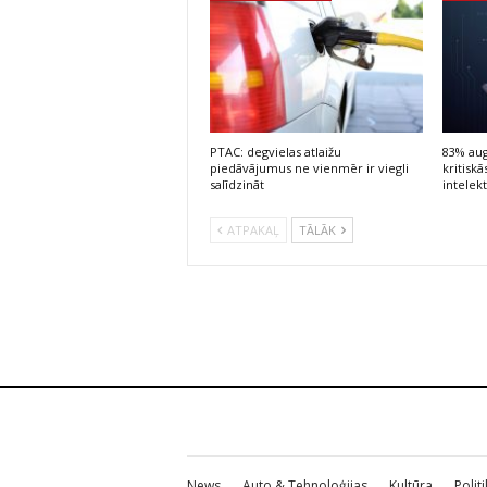
PTAC: degvielas atlaižu
83% aug
piedāvājumus ne vienmēr ir viegli
kritisk
salīdzināt
intelek
ATPAKAĻ
TĀLĀK
News
Auto & Tehnoloģijas
Kultūra
Polit