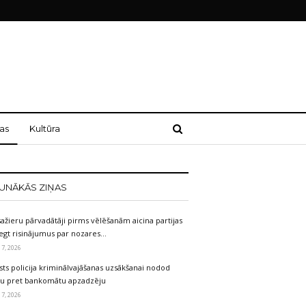
as
Kultūra
UNĀKĀS ZIŅAS
ažieru pārvadātāji pirms vēlēšanām aicina partijas
egt risinājumus par nozares…
 7, 2026
sts policija kriminālvajāšanas uzsākšanai nodod
etu pret bankomātu apzadzēju
 7, 2026