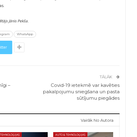
as.
ītājs Jānis Pekša.
legram
WhatsApp
itter
TĀLĀK
īgi –
Covid-19 ietekmē var kavēties
pakalpojumu sniegšana un pasta
sūtījumu piegādes
Vairāk No Autora
 TEHNOLOĢIJAS
AUTO & TEHNOLOĢIJAS