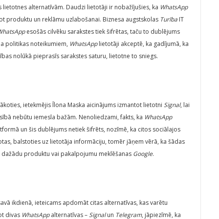
 lietotnes alternatīvām. Daudzi lietotāji ir nobažījušies, ka
WhatsApp
ntot produktu un reklāmu uzlabošanai. Biznesa augstskolas
Turība
IT
WhatsApp
esošās cilvēku sarakstes tiek šifrētas, taču to dublējums
uma politikas noteikumiem,
WhatsApp
lietotāji akceptē, ka gadījumā, ka
bas nolūkā pieprasīs sarakstes saturu, lietotne to sniegs.
lākoties, ietekmējis Īlona Maska aicinājums izmantot lietotni
Signal
, lai
iesībā nebūtu iemesla bažām. Nenoliedzami, fakts, ka
WhatsApp
ormā un šis dublējums netiek šifrēts, nozīmē, ka citos sociālajos
tas, balstoties uz lietotāja informāciju, tomēr jāņem vērā, ka šādas
pēc dažādu produktu vai pakalpojumu meklēšanas
Google
.
vā ikdienā, ieteicams apdomāt citas alternatīvas, kas varētu
not divas
WhatsApp
alternatīvas –
Signal
un
Telegram
, jāpiezīmē, ka