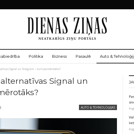
Sabiedrība
Politika
Bizness
Pasaulē
Auto & Tehnoloģij
atīvas Signal un Telegram – kurš piemērotāks?
alternatīvas Signal un
JA
mērotāks?
Pas
sni
21
AUTO & TEHNOLOĢIJAS
Aug
Val
li
Aug