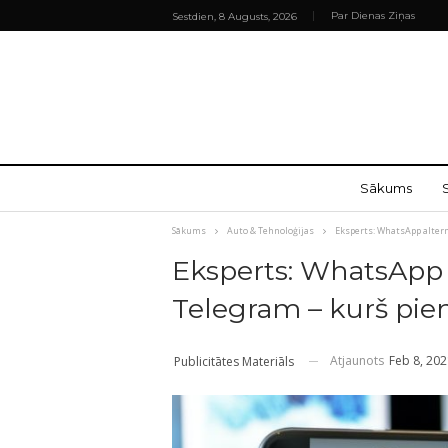
Par Dienas Ziņas
Sestdien, 8 Augusts, 2026
Sākums
Sākums
Auto & Tehnoloģijas
Eksperts: WhatsApp altern
Eksperts: WhatsApp 
Telegram – kurš pie
Atjaunots
Feb 8, 20
Publicitātes Materiāls