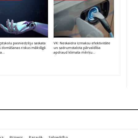
stskolu pasniedzēju saskata
VK: Neskaidra izmaksu efektivitāte
ās domāšanas riskus mākslīgā
un sadrumstalota pārvaldība
ta…
apdraud klimata mērķu…
ika
Bizness
Pasaulē
Sabiedrība