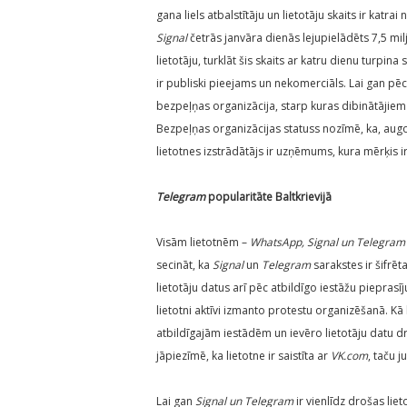
gana liels atbalstītāju un lietotāju skaits ir kat
Signal
četrās janvāra dienās lejupielādēts 7,5 mi
lietotāju, turklāt šis skaits ar katru dienu turpina
ir publiski pieejams un nekomerciāls. Lai gan pē
bezpeļņas organizācija, starp kuras dibinātājiem 
Bezpeļņas organizācijas statuss nozīmē, ka, augot
lietotnes izstrādātājs ir uzņēmums, kura mērķis i
Telegram
popularitāte Baltkrievijā
Visām lietotnēm –
WhatsApp, Signal un Telegram
secināt, ka
Signal
un
Telegram
sarakstes ir šifrēt
lietotāju datus arī pēc atbildīgo iestāžu piepras
lietotni aktīvi izmanto protestu organizēšanā. Kā
atbildīgajām iestādēm un ievēro lietotāju datu 
jāpiezīmē, ka lietotne ir saistīta ar
VK.com
, taču 
Lai gan
Signal un Telegram
ir vienlīdz drošas lie