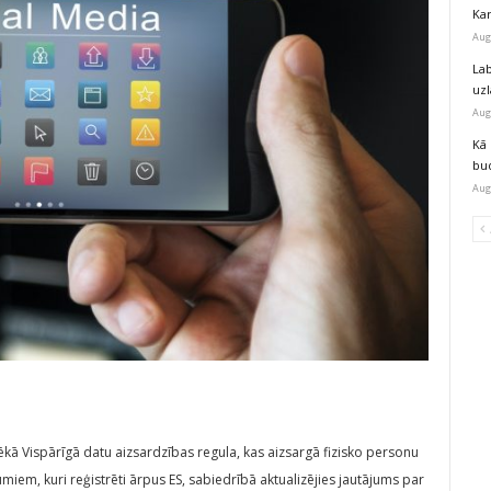
Kar
Aug
Lab
uz
Aug
Kā 
bu
Aug
pēkā Vispārīgā datu aizsardzības regula, kas aizsargā fizisko personu
umiem, kuri reģistrēti ārpus ES, sabiedrībā aktualizējies jautājums par