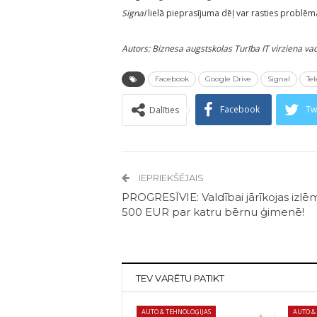
Signal
lielā pieprasījuma dēļ var rasties problēm
Autors: Biznesa augstskolas Turība IT virziena vad
Facebook
Google Drive
Signal
Te
Facebook
Tw
Dalīties
IEPRIEKŠĒJAIS
PROGRESĪVIE: Valdībai jārīkojas izlēm
500 EUR par katru bērnu ģimenē!
TEV VARĒTU PATIKT
AUTO & TEHNOLOĢIJAS
AUTO &