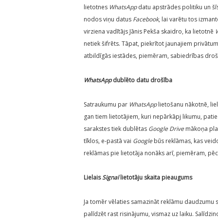
lietotnes
WhatsApp
datu apstrādes politiku un šīs
nodos viņu datus
Facebook
, lai varētu tos izma
virziena vadītājs Jānis Pekša skaidro, ka lietotnē
netiek šifrēts. Tāpat, piekrītot jaunajiem privāt
atbildīgās iestādes, piemēram, sabiedrības drošī
WhatsApp
dublēto datu drošība
Satraukumu par
WhatsApp
lietošanu nākotnē, lie
gan tiem lietotājiem, kuri nepārkāpj likumu, pat
sarakstes tiek dublētas
Google
Drive
mākoņa platf
tīklos, e-pastā vai
Google
būs reklāmas, kas veido
reklāmas pie lietotāja nonāks arī, piemēram, 
Lielais
Signal
lietotāju skaita pieaugums
Ja tomēr vēlaties samazināt reklāmu daudzumu sa
palīdzēt rast risinājumu, vismaz uz laiku. Salīdzi