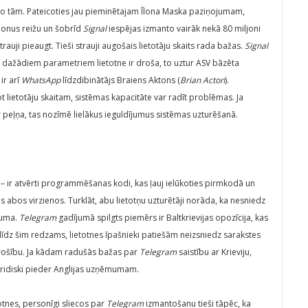
rai no tām. Pateicoties jau pieminētajam Īlona Maska paziņojumam,
ljonus reižu un šobrīd
Signal
iespējas izmanto vairāk nekā 80 miljoni
 strauji pieaugt. Tieši strauji augošais lietotāju skaits rada bažas.
Signal
c dažādiem parametriem lietotne ir droša, to uztur ASV bāzēta
ir arī
WhatsApp
līdzdibinātājs Braiens Aktons (
Brian Acton
).
 lietotāju skaitam, sistēmas kapacitāte var radīt problēmas. Ja
r peļņa, tas nozīmē lielākus ieguldījumus sistēmas uzturēšanā.
– ir atvērti programmēšanas kodi, kas ļauj ielūkoties pirmkodā un
as abos virzienos. Turklāt, abu lietotņu uzturētāji norāda, ka nesniedz
ījuma.
Telegram
gadījumā spilgts piemērs ir Baltkrievijas opozīcija, kas
 līdz šim redzams, lietotnes īpašnieki patiešām neizsniedz sarakstes
drošību. Ja kādam radušās bažas par
Telegram
saistību ar Krieviju,
juridiski pieder Anglijas uzņēmumam.
totnes, personīgi sliecos par
Telegram
izmantošanu tieši tāpēc, ka