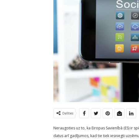
Dalīties
Neraugoties uz to, ka Eiropas Savienībā (ES) ir s
datus arī gadījumos, kad tie tiek iesniegti uzņēm