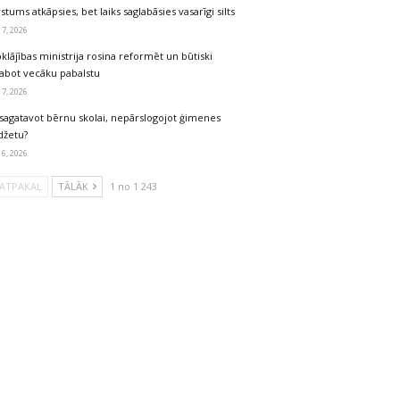
stums atkāpsies, bet laiks saglabāsies vasarīgi silts
 7, 2026
klājības ministrija rosina reformēt un būtiski
labot vecāku pabalstu
 7, 2026
sagatavot bērnu skolai, nepārslogojot ģimenes
džetu?
 6, 2026
ATPAKAĻ
TĀLĀK
1 no 1 243