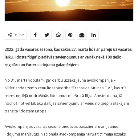
Dalīties
2022. gada vasaras sezonā, kas sākas 27. martā līdz ar pāreju uz vasaras
laiku, lidosta “Rīga” piedāvās savienojumus ar vairāk nekā 100 tiešo
regulāro un čartera lidojumu galamērķiem.
No 31. marta lidostā “Rīga” darbu uzsāks jauna aviokompānija –
Nīderlandes zemo cenu lidsabiedrība “Transavia Airlines C.V.”, kas trīs
reizes nedēļā nodrošinās lidojumus maršrutā Rīga–Amsterdama, tā
nodrošinot vēl labāku Baltijas savienojumu ar vienu no pieprasītākajām
tranzīta lidostām Eiropā.
Aviokompānijas vasaras sezonā piedāvās pasažieriem arī jaunus
lidojumu maršrutus. Nacionālā aviokompānija “airBaltic” maijā uzsāks