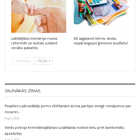
Labklājības ministrija rosina
Kā sagatavot bērnu skolai,
reformēt un būtiski uzlabot
nepārslogojot ģimenes budžetu?
vecāku pabalstu
ATPAKAĻ
TĀLĀK
JAUNĀKĀS ZIŅAS
Pasažieru pārvadātāji pirms vēlēšanām aicina partijas sniegt risinājumus par
nozares…
Aug 7, 2026
Valsts policija kriminālvajāšanas uzsākšanai nodod lietu pret bankomātu
apzadzēju
Aug 7, 2026