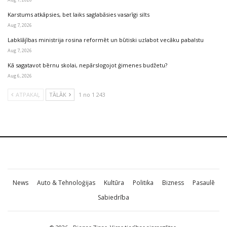
Karstums atkāpsies, bet laiks saglabāsies vasarīgi silts
Aug 7, 2026
Labklājības ministrija rosina reformēt un būtiski uzlabot vecāku pabalstu
Aug 7, 2026
Kā sagatavot bērnu skolai, nepārslogojot ģimenes budžetu?
Aug 6, 2026
ATPAKAĻ
TĀLĀK
1 no 1 243
News
Auto & Tehnoloģijas
Kultūra
Politika
Bizness
Pasaulē
Sabiedrība