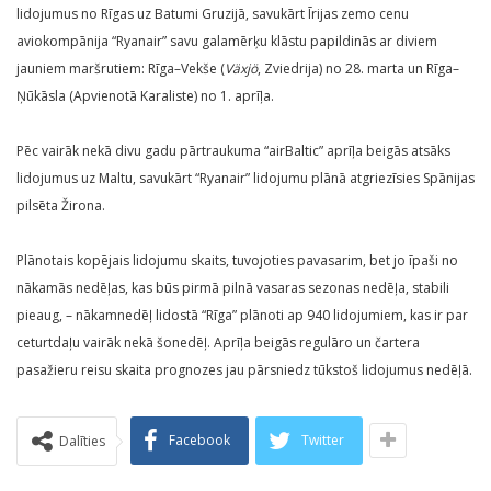
lidojumus no Rīgas uz Batumi Gruzijā, savukārt Īrijas zemo cenu
aviokompānija “Ryanair” savu galamērķu klāstu papildinās ar diviem
jauniem maršrutiem: Rīga–Vekše (
Växjö
, Zviedrija) no 28. marta un Rīga–
Ņūkāsla (Apvienotā Karaliste) no 1. aprīļa.
Pēc vairāk nekā divu gadu pārtraukuma “airBaltic” aprīļa beigās atsāks
lidojumus uz Maltu, savukārt “Ryanair” lidojumu plānā atgriezīsies Spānijas
pilsēta Žirona.
Plānotais kopējais lidojumu skaits, tuvojoties pavasarim, bet jo īpaši no
nākamās nedēļas, kas būs pirmā pilnā vasaras sezonas nedēļa, stabili
pieaug, – nākamnedēļ lidostā “Rīga” plānoti ap 940 lidojumiem, kas ir par
ceturtdaļu vairāk nekā šonedēļ. Aprīļa beigās regulāro un čartera
pasažieru reisu skaita prognozes jau pārsniedz tūkstoš lidojumus nedēļā.
Facebook
Twitter
Dalīties