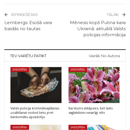
IEPRIEKŠĒJAIS
TĀLĀK
Lembergs: Esošā vara
Mēnesis kopš Putina kara
baidās no tautas
Ukrainā: aktuālā Valsts
policijas informācija
TEV VARĒTU PATIKT
Vairāk No Autora
SABIEDRĪBA
SABIEDRĪBA
Valsts policija kriminālvajāšanas
Karstums atkāpsies, bet laiks
uzsākšanai nodod lietu pret
saglabāsies vasarīgi silts
bankomātu apzadzēju
SABIEDRĪBA
SABIEDRĪBA