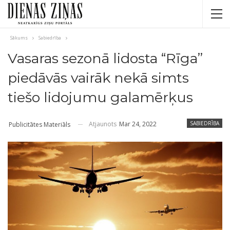
Sākums
Sabiedrība
Vasaras sezonā lidosta “Rīga”
piedāvās vairāk nekā simts
tiešo lidojumu galamērķus
Atjaunots
Mar 24, 2022
SABIEDRĪBA
Publicitātes Materiāls