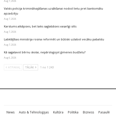
Aug 7, 2026
Valsts policija kriminālvajāšanas uzsākšanai nodod lietu pret bankomātu
apzadzēju
Aug 7, 2026
Karstums atkāpsies, bet laiks saglabāsies vasarīgi silts
Aug 7, 2026
Labklājības ministrija rosina reformēt un būtiski uzlabot vecāku pabalstu
Aug 7, 2026
Kā sagatavot bērnu skolai, nepārslogojot ģimenes budžetu?
Aug 6, 2026
ATPAKAĻ
TĀLĀK
1 no 1 243
News
Auto & Tehnoloģijas
Kultūra
Politika
Bizness
Pasaulē