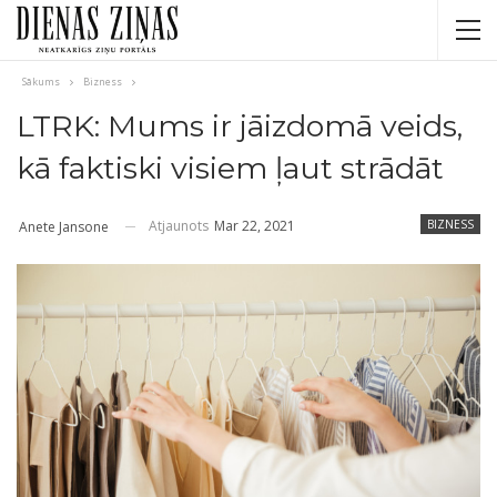
Sākums
Bizness
LTRK: Mums ir jāizdomā veids,
kā faktiski visiem ļaut strādāt
Atjaunots
Mar 22, 2021
BIZNESS
Anete Jansone