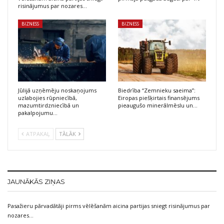
risinājumus par nozares…
BIZNESS
BIZNESS
Jūlijā uzņēmēju noskaņojums
Biedrība “Zemnieku saeima”:
uzlabojies rūpniecībā,
Eiropas piešķirtais finansējums
mazumtirdzniecībā un
pieaugušo minerālmēslu un…
pakalpojumu…
ATPAKAĻ
TĀLĀK
JAUNĀKĀS ZIŅAS
Pasažieru pārvadātāji pirms vēlēšanām aicina partijas sniegt risinājumus par
nozares…