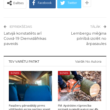
Facebook
Twitter
Dalīties
IEPRIEKŠĒJAIS
TĀLĀK
Latvijā konstatēts arī
Lembergu mēģina
Covid-19 Dienvidāfrikas
pilnībā izolēt no
paveids
ārpasaules
TEV VARĒTU PATIKT
Vairāk No Autora
BIZNESS
BIZNESS
Pasažieru pārvadātāji pirms
FM: Apstrādes rūpniecība
vēlēšanām aicina partijas sniegt
pirmajā pusgadā augusi par 4%