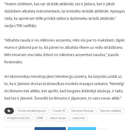
“Visiem cilvēkiem, kas var strādāt attālināti, tas ir jādara, bet ir jābūt
dažādiem atbalsta instrumentiem, lai motivētu strādāt attālināti. Aptaujas
rāda, ka apmēram 60% privātā sektora darbinieku strādā attālināti,”
sacīja LTRK vadītājs.
“Atbalsta nauda ir no nāktones aizņemta, mēs visi par to maksāsim, tāpēc
mums ir jādomā par to, kā pāriet no atbalsta rīkiem uz reālu strādāšanu.
Mēs nevaram visu laiku dzīvot no nākotnes aizņemtas naudas,” pauda
Rostovskis.
Arī ekonomikas ministrija Jānis Vitenbergs uzsvēra, ka turpinās uzstāt uz
to, ka ir jāievieš drošas tirdzniecības modelis mazajos veikalos: “Nemitīgi
šis lēmums tiek atlikts, bet aprīlis, kad beigsies ārkārtējā situācija, ir laiks,
kad tas ir jāievieš. Šonedēļ šis lēmums ir jāpieņem, to vairs nevar atlikt.”
Covid ierobežojumi
Covid-19
Daniels Pavļuts
Kariņa valdība
Krišjānis Kariņš
LTRK
vakcinācija
vakcīnas