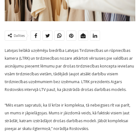
Dalīties
Latvijas lielākā uzņēmēju biedrība Latvijas Tirdzniecības un rūpniecības
kamera (LTRK) un tirdzniecības nozare atkārtoti vērsusies pie valdības ar
aicinājumu pieņemt lēmumu par drošas tirdzniecības koncepta ieviešanu
visām tirdzniecības vietām, tādējādi ļaujot atsākt darbību visiem
tirdzniecības uzņēmumiem bez izņēmuma. LTRK prezidents Aigars
Rostovskis intervijā LTV pauž, ka jāizstrādā drošas darbības modelis.
“Mēs esam sapratuši, ka šī krīze ir kompleksa, tā nebeigsies rīt vai parīt,
un mums ir jāpielāgojas. Mums ir jāizdomā veids, kā faktiski visiem ļaut
strādāt, katram izstrādājot drošas darbības modeli. Jābūt kompleksai
pieejai ar skatu ilgtermiņā,” norādīja Rostovskis.