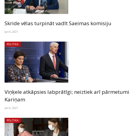
Skride vēlas turpināt vadīt Saeimas komisiju
Jan 6, 2021
POLITIKA
Viņķele atkāpsies labprātīgi; neiztiek arī pārmetumi
Kariņam
Jan 6, 2021
POLITIKA