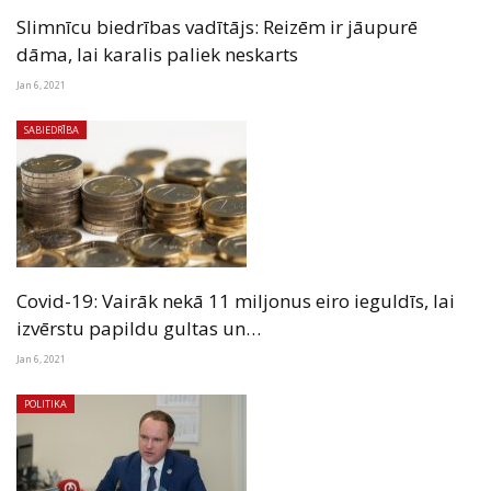
Slimnīcu biedrības vadītājs: Reizēm ir jāupurē
dāma, lai karalis paliek neskarts
Jan 6, 2021
SABIEDRĪBA
Covid-19: Vairāk nekā 11 miljonus eiro ieguldīs, lai
izvērstu papildu gultas un…
Jan 6, 2021
POLITIKA