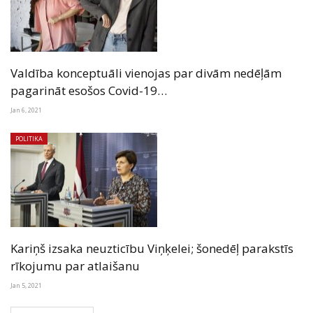
Valdība konceptuāli vienojas par divām nedēļām
pagarināt esošos Covid-19…
Jan 6, 2021
POLITIKA
Kariņš izsaka neuzticību Viņķelei; šonedēļ parakstīs
rīkojumu par atlaišanu
Jan 5, 2021