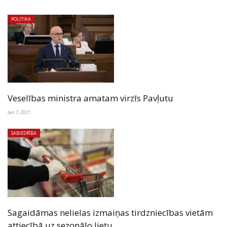
POLITIKA
Veselības ministra amatam virzīs Pavļutu
Jan 7, 2021
SABIEDRĪBA
Sagaidāmas nelielas izmaiņas tirdzniecības vietām
attiecībā uz sezonālo lietu…