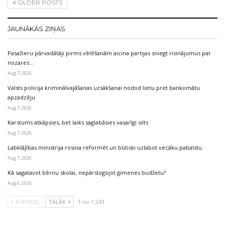
OLDER POSTS
JAUNĀKĀS ZIŅAS
Pasažieru pārvadātāji pirms vēlēšanām aicina partijas sniegt risinājumus par
nozares…
Aug 7, 2026
Valsts policija kriminālvajāšanas uzsākšanai nodod lietu pret bankomātu
apzadzēju
Aug 7, 2026
Karstums atkāpsies, bet laiks saglabāsies vasarīgi silts
Aug 7, 2026
Labklājības ministrija rosina reformēt un būtiski uzlabot vecāku pabalstu
Aug 7, 2026
Kā sagatavot bērnu skolai, nepārslogojot ģimenes budžetu?
Aug 6, 2026
ATPAKAĻ
TĀLĀK
1 no 1 243