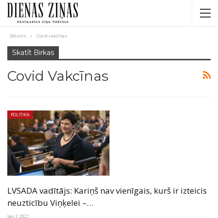
Sākums
Covid vakcīnas
Skatīt Birkas
Covid Vakcīnas
POLITIKA
LVSADA vadītājs: Kariņš nav vienīgais, kurš ir izteicis
neuzticību Viņķelei –…
Jan 7, 2021