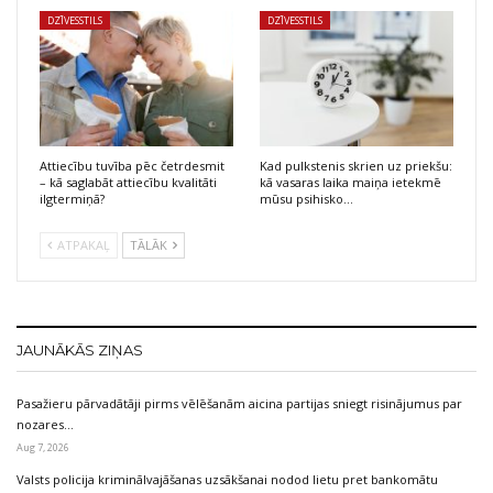
DZĪVESSTILS
DZĪVESSTILS
Attiecību tuvība pēc četrdesmit
Kad pulkstenis skrien uz priekšu:
– kā saglabāt attiecību kvalitāti
kā vasaras laika maiņa ietekmē
ilgtermiņā?
mūsu psihisko…
ATPAKAĻ
TĀLĀK
JAUNĀKĀS ZIŅAS
Pasažieru pārvadātāji pirms vēlēšanām aicina partijas sniegt risinājumus par
nozares…
Aug 7, 2026
Valsts policija kriminālvajāšanas uzsākšanai nodod lietu pret bankomātu