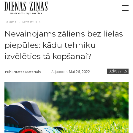
Sākums
Dzīvesstils
Nevainojams zāliens bez lielas
piepūles: kādu tehniku ​​
izvēlēties tā kopšanai?
Atjaunots
Mai 26, 2022
DZĪVESSTILS
Publicitātes Materiāls