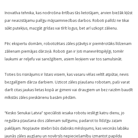
Inovatīva tehnika, kas nodrošina ērtības tās lietotājam, arvien biežāk kļūst
par neaizstājamu palīgu mājsaimniecības darbos. Roboti palīdz ne tikai
sūkt putekļus, mazgāt grīdas vai tīrīt logus, bet arī uzkopt zālienu.
Pēc ekspertu domām, robotizētais zāles pļāvējs ir piemērotāks līdzenam
zālienam piemājas dārziņā. Roboti gan ir ļoti manevrētspējīgi, tomēr
laukumi ar reljefu vai sarežģītiem, asiem leņķiem var tos samulsināt.
Toties šis risinājums ir īstais visiem, kas vasaru vēlas veltīt atpūtai, nevis
bezgalīgiem dārza darbiem. Uzticot zāles pļaušanu robotam, paši varat
darīt citas jaukas lietas kopā ar ģimeni vai draugiem un bez raizēm baudīt
mīkstās zāles pieskārienu basām pēdām.
“Kesko Senukai Latvia” speciālisti iesaka robotu ieslēgt katru dienu, jo
regulāra pļaušana dos zālienam sulīgumu, padarot to līdzīgu zaļam
paklājam. Nopļautie stiebri būs dabisks mēslojums, kas veicinās labāku
jaunās zāles augšanu un novērsīs nepieciešamību izmantot papildu