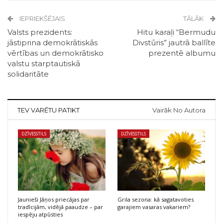
IEPRIEKŠĒJAIS
TĀLĀK
Valsts prezidents:
Hitu karaļi “Bermudu
jāstiprina demokrātiskās
Divstūris” jautrā ballīte
vērtības un demokrātisko
prezentē albumu
valstu starptautiskā
solidaritāte
TEV VARĒTU PATIKT
Vairāk No Autora
DZĪVESSTILS
DZĪVESSTILS
Jaunieši Jāņos priecājas par
Grila sezona: kā sagatavoties
tradīcijām, vidējā paaudze – par
garajiem vasaras vakariem?
iespēju atpūsties