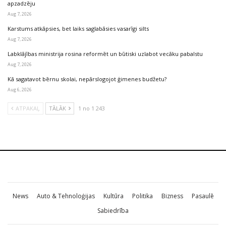
apzadzēju
Aug 7, 2026
Karstums atkāpsies, bet laiks saglabāsies vasarīgi silts
Aug 7, 2026
Labklājības ministrija rosina reformēt un būtiski uzlabot vecāku pabalstu
Aug 7, 2026
Kā sagatavot bērnu skolai, nepārslogojot ģimenes budžetu?
Aug 6, 2026
ATPAKAĻ
TĀLĀK
1 no 1 243
News
Auto & Tehnoloģijas
Kultūra
Politika
Bizness
Pasaulē
Sabiedrība