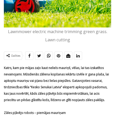
Lawnmower electric machine trimming green grass.
Lawn cutting
Dalīties
Katrs, kam pie mājas zaļo kaut neliels mauriņš, vēlas, lai tas izskatītos
nevainojami. Mūsdienās zāliena kopšanas iekārtu izvēle ir gana plaša, lai
apkoptu mauriņu vai pļavu bez lielas piepūles. Gatavojoties vasarai,
tirdzniecības tīkla “Kesko Senukai Latvia” eksperti apkopojuši padomus,
kas ļaus novērtēt, kāds zāles pļāvējs būs vispiemērotākais, lai acis
priecētu un pēdas glāstītu košs, līdzens un glīti nopļauts zāles paklājs.
Zāles pļāvējs robots – piemājas mauriņam