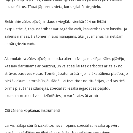
eļļu un filtrus. Tāpat jāparedz vieta, kur uzglabāt degvielu.
Elektriskie zāles pļāvēji ir daudz vieglāki, vienkāršāki un lētāki
ekspluatācijā, taču neērtības var sagādāt vadi, kas ierobežo to kustību. Ja
zāliens ir mazs, šis tomēr ir labs risinājums, tikai jāuzmanās, lai netīšām
nepārgrieztu vadu.
Akumulatora zāles pļāvēji ir lieliska alternatīva, ja meklējat zāles pļāvēju,
kas nav darbināms ar benzīnu, un vēlaties, lai tas darbotos arī tālāk no
strāvas padeves vietas. Tomēr jāpatur prātā – jo lielāka zāliena platība, jo
biežāk akumulators būs jāuzlādē. Lai izvairītos no situācijas, kad tas tieši
pirms pļaušanas izlādējas, speciālisti iesaka iegādāties papildu
akumulatoru: kad viens izlādēsies, to varēs aizstāt ar otru.
Citi zāliena kopšanas instrumenti
Lai visi zālāja stūrīši izskatītos nevainojami, speciālisti iesaka apsvērt
iespēju iegādāties ne tikai zāles pļāvēju, bet arī citus noderīgus