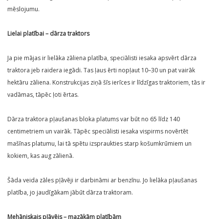
mēslojumu.
Lielai platībai – dārza traktors
Ja pie mājas ir lielāka zāliena platība, speciālisti iesaka apsvērt dārza
traktora jeb raidera iegādi. Tas ļaus ērti nopļaut 10–30 un pat vairāk
hektāru zāliena. Konstrukcijas ziņā šīs ierīces ir līdzīgas traktoriem, tās ir
vadāmas, tāpēc ļoti ērtas.
Dārza traktora pļaušanas bloka platums var būt no 65 līdz 140
centimetriem un vairāk. Tāpēc speciālisti iesaka vispirms novērtēt
mašīnas platumu, lai tā spētu izspraukties starp košumkrūmiem un
kokiem, kas aug zālienā.
Šāda veida zāles pļāvēji ir darbināmi ar benzīnu. Jo lielāka pļaušanas
platība, jo jaudīgākam jābūt dārza traktoram.
Mehāniskais pļāvējs – mazākām platībām