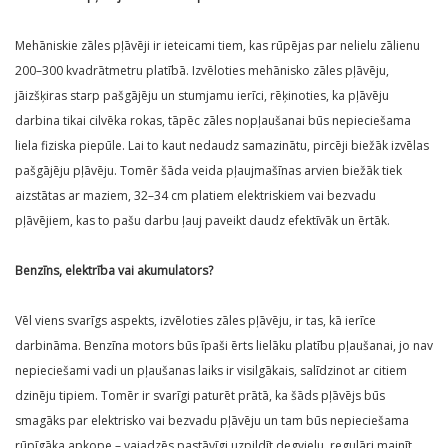
Mehāniskie zāles pļāvēji ir ieteicami tiem, kas rūpējas par nelielu zālienu
200–300 kvadrātmetru platībā. Izvēloties mehānisko zāles pļāvēju,
jāizšķiras starp pašgājēju un stumjamu ierīci, rēķinoties, ka pļāvēju
darbina tikai cilvēka rokas, tāpēc zāles nopļaušanai būs nepieciešama
liela fiziska piepūle. Lai to kaut nedaudz samazinātu, pircēji biežāk izvēlas
pašgājēju pļāvēju. Tomēr šāda veida pļaujmašīnas arvien biežāk tiek
aizstātas ar maziem, 32–34 cm platiem elektriskiem vai bezvadu
pļāvējiem, kas to pašu darbu ļauj paveikt daudz efektīvāk un ērtāk.
Benzīns, elektrība vai akumulators?
Vēl viens svarīgs aspekts, izvēloties zāles pļāvēju, ir tas, kā ierīce
darbināma. Benzīna motors būs īpaši ērts lielāku platību pļaušanai, jo nav
nepieciešami vadi un pļaušanas laiks ir visilgākais, salīdzinot ar citiem
dzinēju tipiem. Tomēr ir svarīgi paturēt prātā, ka šāds pļāvējs būs
smagāks par elektrisko vai bezvadu pļāvēju un tam būs nepieciešama
rūpīgāka apkope – vajadzēs pastāvīgi uzpildīt degvielu, regulāri mainīt