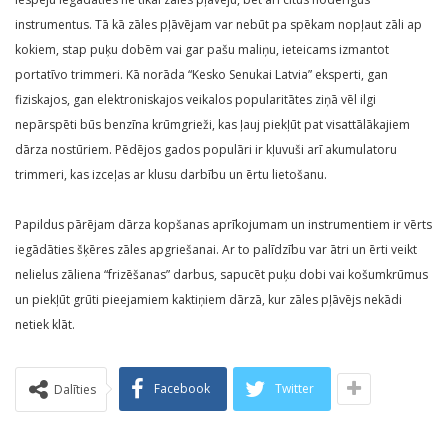
instrumentus. Tā kā zāles pļāvējam var nebūt pa spēkam nopļaut zāli ap
kokiem, stap puķu dobēm vai gar pašu maliņu, ieteicams izmantot
portatīvo trimmeri. Kā norāda “Kesko Senukai Latvia” eksperti, gan
fiziskajos, gan elektroniskajos veikalos popularitātes ziņā vēl ilgi
nepārspēti būs benzīna krūmgrieži, kas ļauj piekļūt pat visattālākajiem
dārza nostūriem. Pēdējos gados populāri ir kļuvuši arī akumulatoru
trimmeri, kas izceļas ar klusu darbību un ērtu lietošanu.
Papildus pārējam dārza kopšanas aprīkojumam un instrumentiem ir vērts
iegādāties šķēres zāles apgriešanai. Ar to palīdzību var ātri un ērti veikt
nelielus zāliena “frizēšanas” darbus, sapucēt puķu dobi vai košumkrūmus
un piekļūt grūti pieejamiem kaktiņiem dārzā, kur zāles pļāvējs nekādi
netiek klāt.
Facebook
Twitter
Dalīties